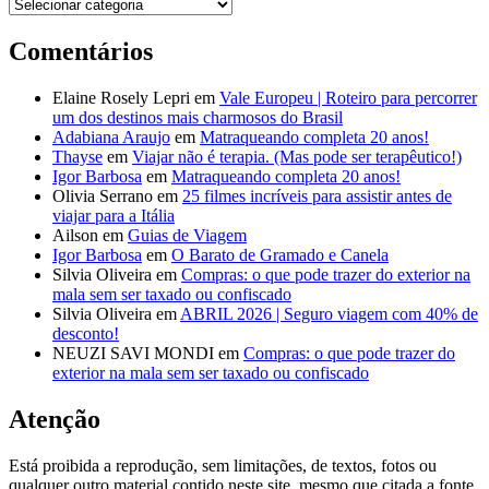
Destinos
Comentários
Elaine Rosely Lepri
em
Vale Europeu | Roteiro para percorrer
um dos destinos mais charmosos do Brasil
Adabiana Araujo
em
Matraqueando completa 20 anos!
Thayse
em
Viajar não é terapia. (Mas pode ser terapêutico!)
Igor Barbosa
em
Matraqueando completa 20 anos!
Olivia Serrano
em
25 filmes incríveis para assistir antes de
viajar para a Itália
Ailson
em
Guias de Viagem
Igor Barbosa
em
O Barato de Gramado e Canela
Silvia Oliveira
em
Compras: o que pode trazer do exterior na
mala sem ser taxado ou confiscado
Silvia Oliveira
em
ABRIL 2026 | Seguro viagem com 40% de
desconto!
NEUZI SAVI MONDI
em
Compras: o que pode trazer do
exterior na mala sem ser taxado ou confiscado
Atenção
Está proibida a reprodução, sem limitações, de textos, fotos ou
qualquer outro material contido neste site, mesmo que citada a fonte.