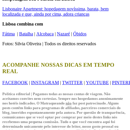
Lisbonaire Apartment: hopedagem novíssima, barata, bem
localizada e que, ainda por cima, adora crianças
Lisboa combina com
Fátima
|
Batalha
|
Alcobaça
|
Nazaré
|
Óbidos
Fotos: Silvia Oliveira | Todos os direitos reservados
ACOMPANHE NOSSAS DICAS EM TEMPO
REAL
FACEBOOK
|
INSTAGRAM
|
TWITTER
|
YOUTUBE
|
PINTER
Política editorial | Pagamos todas as nossas contas de viagem. Não
aceitamos convites nem cortesias. Sempre nos hospedamos anonimamente
nos hotéis indicados. O Matraqueando
não
faz post patrocinado. Alguns
posts contêm links para programas de afiliados, parceiros comerciais do
blog, inseridos espontaneamente pela autora. Por questão de transparência,
comunicamos que se você optar por comprar por meio destes links nós
recebemos uma pequena comissão. Tudo o que você encontra aqui foi
determinado unicamente pelo interesse do leitor, nosso gosto pessoal ou