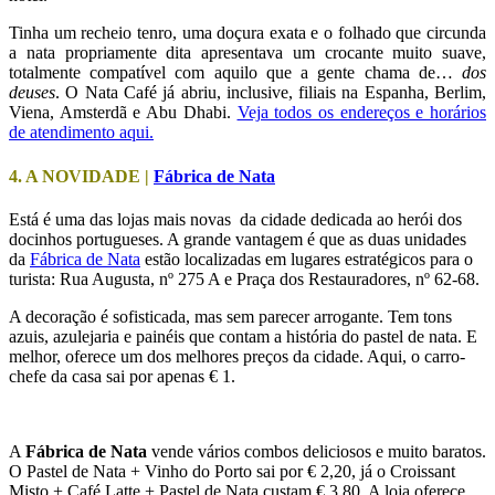
Tinha um recheio tenro, uma doçura exata e o folhado que circunda
a nata propriamente dita apresentava um crocante muito suave,
totalmente compatível com aquilo que a gente chama de…
dos
deuses
. O Nata Café já abriu, inclusive, filiais na Espanha, Berlim,
Viena, Amsterdã e Abu Dhabi.
Veja todos os endereços e horários
de atendimento aqui.
4. A NOVIDADE |
Fábrica de Nata
Está é uma das lojas mais novas da cidade dedicada ao herói dos
docinhos portugueses. A grande vantagem é que as duas unidades
da
Fábrica de Nata
estão localizadas em lugares estratégicos para o
turista: Rua Augusta, nº 275 A e Praça dos Restauradores, nº 62-68.
A decoração é sofisticada, mas sem parecer arrogante. Tem tons
azuis, azulejaria e painéis que contam a história do pastel de nata. E
melhor, oferece um dos melhores preços da cidade. Aqui, o carro-
chefe da casa sai por apenas € 1.
A
Fábrica de Nata
vende vários combos deliciosos e muito baratos.
O Pastel de Nata + Vinho do Porto sai por € 2,20, já o Croissant
Misto + Café Latte + Pastel de Nata custam € 3,80. A loja oferece