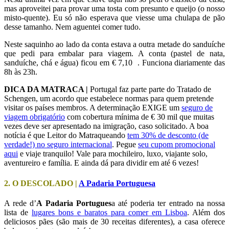
mas aproveitei para provar uma tosta com presunto e queijo (o nosso
misto-quente). Eu só não esperava que viesse uma chulapa de pão
desse tamanho. Nem aguentei comer tudo.
Neste saquinho ao lado da conta estava a outra metade do sanduíche
que pedi para embalar para viagem. A conta (pastel de nata,
sanduíche, chá e água) ficou em € 7,10 . Funciona diariamente das
8h às 23h.
DICA DA MATRACA |
Portugal faz parte parte do Tratado de
Schengen, um acordo que estabelece normas para quem pretende
visitar os países membros. A determinação EXIGE um
seguro de
viagem obrigatório
com cobertura mínima de € 30 mil que muitas
vezes deve ser apresentado na imigração, caso solicitado. A boa
notícia é que Leitor do Matraqueando
tem 30% de desconto (de
verdade!) no seguro internacional
. Pegue
seu cupom promocional
aqui
e viaje tranquilo! Vale para mochileiro, luxo, viajante solo,
aventureiro e família. E ainda dá para dividir em até 6 vezes!
2. O DESCOLADO |
A Padaria Portuguesa
A rede d’
A Padaria Portugues
a até poderia ter entrado na nossa
lista de
lugares bons e baratos para comer em Lisboa
. Além dos
deliciosos pães (são mais de 30 receitas diferentes), a casa oferece