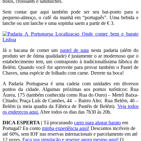
bolos, croissants e sanduíches.
Sem contar que aqui também pode ser seu bat-ponto para o
pequeno-almoço, o café da manhã em “português”. Uma bebida e
lanche ou um lanche e uma sopinha saem a partir de € 3.
Já o bacana de comer um
pastel de nata
nesta padaria (além do
produto ser de ótima qualidade) é justamente o ar modernoso que o
estabelecimento tem, um contraponto à tradicionalíssima fábrica de
Belém. Quando você for aproveite para provar também o Pastel de
Chaves, uma espécie de folhado com carne. Derrete na boca!
A Padaria Portuguesa é uma cadeia com unidades em diversos
pontos da cidade. Algumas próximas aos pontos turísticos: Rua
Áurea, 175 (também conhecida como Rua do Ouro) – Metrô Baixa-
Chiado; Praça Luís de Camões, 44 – Bairro Alto; Rua Belém, 46 –
Belém (a meia quadra da Fábrica de Pastéis de Belém).
Veja todos
os endereços aqui.
Abre todos os dias das 7h30 às 20h.
DICA ESPERTA |
Tá procurando
carro para alugar barato
em
Portugal? Eu conto
minha experiência aqui!
Descontos incríveis de
até 60%, sem IOF nas reservas internacionais e parcelamento em até
12 vezes.
Faça sua simulação e reserve agora mesmo aqui!
O