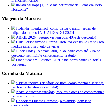
França sem carro?
#MatracaDrops | Qual o melhor roteiro de 3 dias em Belo
Horizonte?
Viagens da Matraca
Holanda | Keukenhof: como visitar o maior jardim de
tulipas do mundo [ATUALIZADO 2026]
ABRIL 2026 | Seguro viagem com 40% de desconto!
Guia Personalizado Europa | Roteiros exclusivos feitos sob
medida para o seu jeito de viajar
Black Friday Rentcars: aluguel de carro com até 60% de
desconto, sem IOF e cancelamento gratuito
Onde ficar em Florença [2026]: melhores bairros e hotéis
por região
Cozinha da Matraca
5 ideias incríveis de tábua de frios: como montar e servir (e
um bônus de tábua doce linda!)
Noite Mexicana: cardápio, receitas e dicas de como montar
tacos e burritos
Chocolate Quente Cremoso (sem amido, nem leite
condensado)