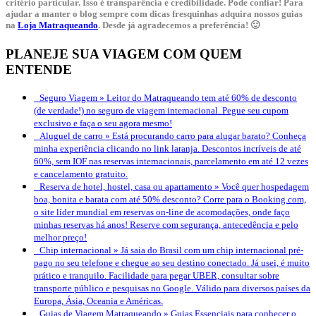
critério particular. Isso é transparência e credibilidade. Pode confiar! Para
ajudar a manter o blog sempre com dicas fresquinhas adquira nossos guias
na
Loja Matraqueando
. Desde já agradecemos a preferência! 🙂
PLANEJE SUA VIAGEM COM QUEM
ENTENDE
Seguro Viagem »
Leitor do Matraqueando tem até 60% de desconto
(de verdade!) no seguro de viagem internacional. Pegue seu cupom
exclusivo e faça o seu agora mesmo!
Aluguel de carro »
Está procurando carro para alugar barato? Conheça
minha experiência clicando no link laranja. Descontos incríveis de até
60%, sem IOF nas reservas internacionais, parcelamento em até 12 vezes
e cancelamento gratuito.
Reserva de hotel, hostel, casa ou apartamento »
Você quer hospedagem
boa, bonita e barata com até 50% desconto? Corre para o Booking.com,
o site líder mundial em reservas on-line de acomodações, onde faço
minhas reservas há anos! Reserve com segurança, antecedência e pelo
melhor preço!
Chip internacional »
Já saia do Brasil com um chip internacional pré-
pago no seu telefone e chegue ao seu destino conectado. Já usei, é muito
prático e tranquilo. Facilidade para pegar UBER, consultar sobre
transporte público e pesquisas no Google. Válido para diversos países da
Europa, Ásia, Oceania e Américas.
Guias de Viagem Matraqueando »
Guias Essenciais para conhecer o