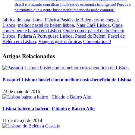
Brasil e o mundo com dicas incríveis de economia inteligente! Porque o
patrimônio que a gente busca nenhuma moeda pode comprar!
fabrica de nata lisboa
,
Fábrica Pastéis de Belém como chegar
,
Lisboa
,
melhor pastel de belem lisboa
,
Nata Café Lisboa
,
Onde
comer bem e barato em Lisboa
,
Onde comer pastel de belém em
Lisboa
,
Padaria A Portuguesa Lisboa
,
Pastel de Belém
,
Pastel de
Belém em Lisboa
,
Viagens gastronômicas
Comentários 9
Artigos Relacionados
Passport Lisbon: hostel com o melhor custo-benefício de Lisboa
23 de maio de 2016
Lisboa bairro a bairro | Chiado e Bairro Alto
11 de março de 2014