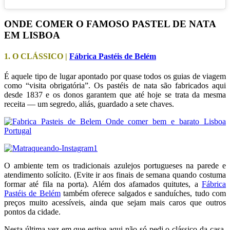
ONDE COMER O FAMOSO PASTEL DE NATA
EM LISBOA
1. O CLÁSSICO |
Fábrica Pastéis de Belém
É aquele tipo de lugar apontado por quase todos os guias de viagem
como “visita obrigatória”. Os pastéis de nata são fabricados aqui
desde 1837 e os donos garantem que até hoje se trata da mesma
receita — um segredo, aliás, guardado a sete chaves.
O ambiente tem os tradicionais azulejos portugueses na parede e
atendimento solícito. (Evite ir aos finais de semana quando costuma
formar até fila na porta). Além dos afamados quitutes, a
Fábrica
Pastéis de Belém
também oferece salgados e sanduíches, tudo com
preços muito acessíveis, ainda que sejam mais caros que outros
pontos da cidade.
Nesta última vez em que estive aqui não só pedi o clássico da casa,