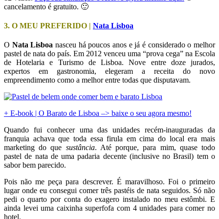
cancelamento é gratuito. 🙂
3. O MEU PREFERIDO |
Nata Lisboa
O
Nata Lisboa
nasceu há poucos anos e já é considerado o melhor
pastel de nata do país. Em 2012 venceu uma “prova cega” na Escola
de Hotelaria e Turismo de Lisboa. Nove entre doze jurados,
expertos em gastronomia, elegeram a receita do novo
empreendimento como a melhor entre todas que disputavam.
+ E-book | O Barato de Lisboa –> baixe o seu agora mesmo!
Quando fui conhecer uma das unidades recém-inauguradas da
franquia achava que toda essa firula em cima do local era mais
marketing do que
sustância
. Até porque, para mim, quase todo
pastel de nata de uma padaria decente (inclusive no Brasil) tem o
sabor bem parecido.
Pois não me peça para descrever. É maravilhoso. Foi o primeiro
lugar onde eu consegui comer três pastéis de nata seguidos. Só não
pedi o quarto por conta do exagero instalado no meu estômbi. E
ainda levei uma caixinha superfofa com 4 unidades para comer no
hotel.