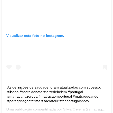
Visualizar esta foto no Instagram.
As definições de saudade foram atualizadas com sucesso.
#lisboa #pasteldenata #torredebelem #portugal
#matracanazoropa #matracaemportugal #matraqueando
#peregrinaçãofatima #sacratour #topportugalphoto
Uma publicação compartilhada por
Sílvia Oliveira
(@matraqueando) em