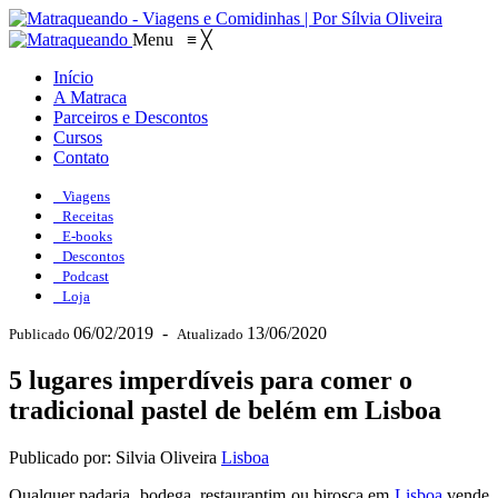
Menu
≡
╳
Início
A Matraca
Parceiros e Descontos
Cursos
Contato
Viagens
Receitas
E-books
Descontos
Podcast
Loja
06/02/2019
-
13/06/2020
Publicado
Atualizado
5 lugares imperdíveis para comer o
tradicional pastel de belém em Lisboa
Publicado por: Silvia Oliveira
Lisboa
Qualquer padaria, bodega, restaurantim ou birosca em
Lisboa
vende