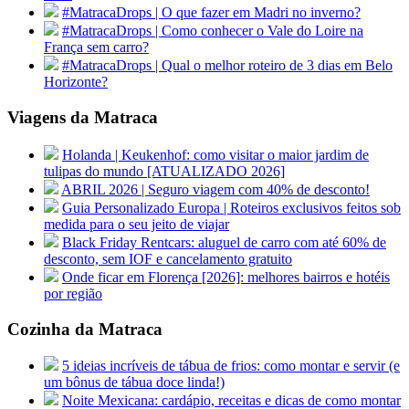
#MatracaDrops | O que fazer em Madri no inverno?
#MatracaDrops | Como conhecer o Vale do Loire na
França sem carro?
#MatracaDrops | Qual o melhor roteiro de 3 dias em Belo
Horizonte?
Viagens da Matraca
Holanda | Keukenhof: como visitar o maior jardim de
tulipas do mundo [ATUALIZADO 2026]
ABRIL 2026 | Seguro viagem com 40% de desconto!
Guia Personalizado Europa | Roteiros exclusivos feitos sob
medida para o seu jeito de viajar
Black Friday Rentcars: aluguel de carro com até 60% de
desconto, sem IOF e cancelamento gratuito
Onde ficar em Florença [2026]: melhores bairros e hotéis
por região
Cozinha da Matraca
5 ideias incríveis de tábua de frios: como montar e servir (e
um bônus de tábua doce linda!)
Noite Mexicana: cardápio, receitas e dicas de como montar