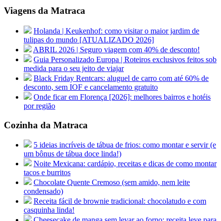
Viagens da Matraca
Holanda | Keukenhof: como visitar o maior jardim de
tulipas do mundo [ATUALIZADO 2026]
ABRIL 2026 | Seguro viagem com 40% de desconto!
Guia Personalizado Europa | Roteiros exclusivos feitos sob
medida para o seu jeito de viajar
Black Friday Rentcars: aluguel de carro com até 60% de
desconto, sem IOF e cancelamento gratuito
Onde ficar em Florença [2026]: melhores bairros e hotéis
por região
Cozinha da Matraca
5 ideias incríveis de tábua de frios: como montar e servir (e
um bônus de tábua doce linda!)
Noite Mexicana: cardápio, receitas e dicas de como montar
tacos e burritos
Chocolate Quente Cremoso (sem amido, nem leite
condensado)
Receita fácil de brownie tradicional: chocolatudo e com
casquinha linda!
Cheesecake de manga sem levar ao forno: receita leve para