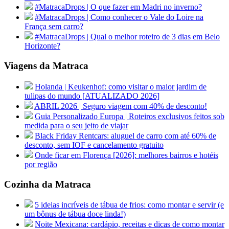
#MatracaDrops | O que fazer em Madri no inverno?
#MatracaDrops | Como conhecer o Vale do Loire na
França sem carro?
#MatracaDrops | Qual o melhor roteiro de 3 dias em Belo
Horizonte?
Viagens da Matraca
Holanda | Keukenhof: como visitar o maior jardim de
tulipas do mundo [ATUALIZADO 2026]
ABRIL 2026 | Seguro viagem com 40% de desconto!
Guia Personalizado Europa | Roteiros exclusivos feitos sob
medida para o seu jeito de viajar
Black Friday Rentcars: aluguel de carro com até 60% de
desconto, sem IOF e cancelamento gratuito
Onde ficar em Florença [2026]: melhores bairros e hotéis
por região
Cozinha da Matraca
5 ideias incríveis de tábua de frios: como montar e servir (e
um bônus de tábua doce linda!)
Noite Mexicana: cardápio, receitas e dicas de como montar