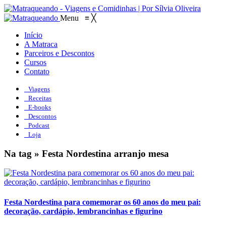
Menu
≡
╳
Início
A Matraca
Parceiros e Descontos
Cursos
Contato
Viagens
Receitas
E-books
Descontos
Podcast
Loja
Na tag » Festa Nordestina arranjo mesa
Festa Nordestina para comemorar os 60 anos do meu pai:
decoração, cardápio, lembrancinhas e figurino