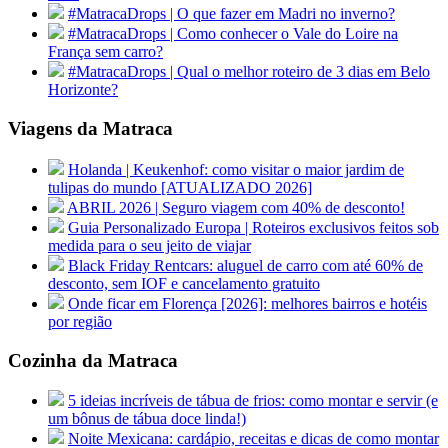
#MatracaDrops | O que fazer em Madri no inverno?
#MatracaDrops | Como conhecer o Vale do Loire na
França sem carro?
#MatracaDrops | Qual o melhor roteiro de 3 dias em Belo
Horizonte?
Viagens da Matraca
Holanda | Keukenhof: como visitar o maior jardim de
tulipas do mundo [ATUALIZADO 2026]
ABRIL 2026 | Seguro viagem com 40% de desconto!
Guia Personalizado Europa | Roteiros exclusivos feitos sob
medida para o seu jeito de viajar
Black Friday Rentcars: aluguel de carro com até 60% de
desconto, sem IOF e cancelamento gratuito
Onde ficar em Florença [2026]: melhores bairros e hotéis
por região
Cozinha da Matraca
5 ideias incríveis de tábua de frios: como montar e servir (e
um bônus de tábua doce linda!)
Noite Mexicana: cardápio, receitas e dicas de como montar