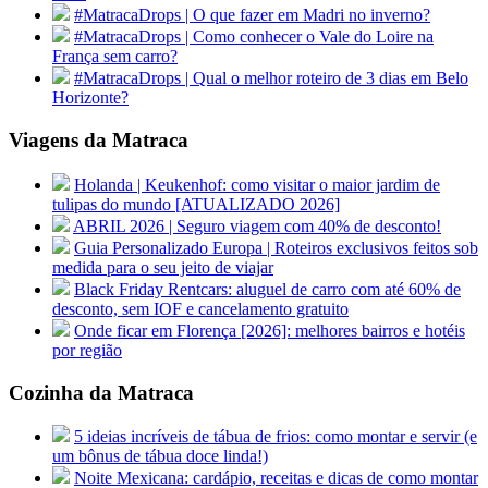
#MatracaDrops | O que fazer em Madri no inverno?
#MatracaDrops | Como conhecer o Vale do Loire na
França sem carro?
#MatracaDrops | Qual o melhor roteiro de 3 dias em Belo
Horizonte?
Viagens da Matraca
Holanda | Keukenhof: como visitar o maior jardim de
tulipas do mundo [ATUALIZADO 2026]
ABRIL 2026 | Seguro viagem com 40% de desconto!
Guia Personalizado Europa | Roteiros exclusivos feitos sob
medida para o seu jeito de viajar
Black Friday Rentcars: aluguel de carro com até 60% de
desconto, sem IOF e cancelamento gratuito
Onde ficar em Florença [2026]: melhores bairros e hotéis
por região
Cozinha da Matraca
5 ideias incríveis de tábua de frios: como montar e servir (e
um bônus de tábua doce linda!)
Noite Mexicana: cardápio, receitas e dicas de como montar