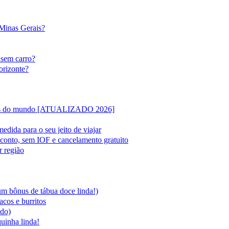
 Minas Gerais?
 sem carro?
orizonte?
lipas do mundo [ATUALIZADO 2026]
edida para o seu jeito de viajar
sconto, sem IOF e cancelamento gratuito
r região
 um bônus de tábua doce linda!)
acos e burritos
ado)
quinha linda!