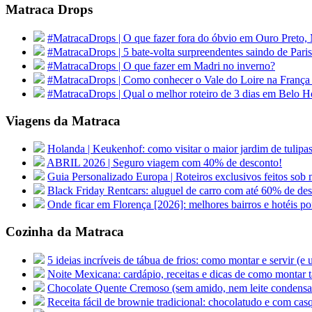
Matraca Drops
#MatracaDrops | O que fazer fora do óbvio em Ouro Preto,
#MatracaDrops | 5 bate-volta surpreendentes saindo de Paris
#MatracaDrops | O que fazer em Madri no inverno?
#MatracaDrops | Como conhecer o Vale do Loire na França
#MatracaDrops | Qual o melhor roteiro de 3 dias em Belo H
Viagens da Matraca
Holanda | Keukenhof: como visitar o maior jardim de tu
ABRIL 2026 | Seguro viagem com 40% de desconto!
Guia Personalizado Europa | Roteiros exclusivos feitos sob m
Black Friday Rentcars: aluguel de carro com até 60% de de
Onde ficar em Florença [2026]: melhores bairros e hotéis po
Cozinha da Matraca
5 ideias incríveis de tábua de frios: como montar e servir (e
Noite Mexicana: cardápio, receitas e dicas de como montar t
Chocolate Quente Cremoso (sem amido, nem leite condens
Receita fácil de brownie tradicional: chocolatudo e com cas