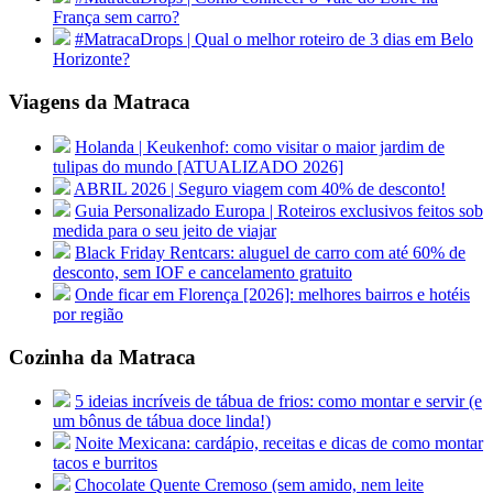
França sem carro?
#MatracaDrops | Qual o melhor roteiro de 3 dias em Belo
Horizonte?
Viagens da Matraca
Holanda | Keukenhof: como visitar o maior jardim de
tulipas do mundo [ATUALIZADO 2026]
ABRIL 2026 | Seguro viagem com 40% de desconto!
Guia Personalizado Europa | Roteiros exclusivos feitos sob
medida para o seu jeito de viajar
Black Friday Rentcars: aluguel de carro com até 60% de
desconto, sem IOF e cancelamento gratuito
Onde ficar em Florença [2026]: melhores bairros e hotéis
por região
Cozinha da Matraca
5 ideias incríveis de tábua de frios: como montar e servir (e
um bônus de tábua doce linda!)
Noite Mexicana: cardápio, receitas e dicas de como montar
tacos e burritos
Chocolate Quente Cremoso (sem amido, nem leite