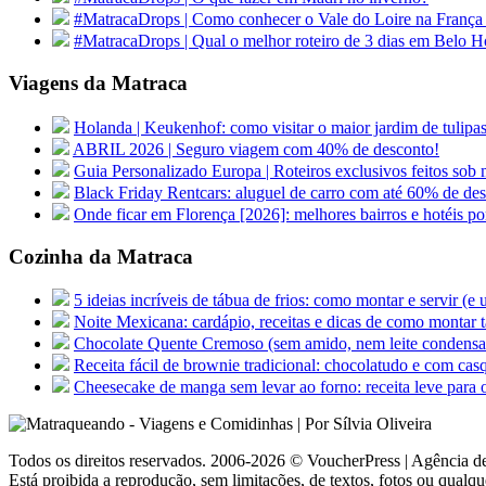
#MatracaDrops | Como conhecer o Vale do Loire na França
#MatracaDrops | Qual o melhor roteiro de 3 dias em Belo H
Viagens da Matraca
Holanda | Keukenhof: como visitar o maior jardim de tu
ABRIL 2026 | Seguro viagem com 40% de desconto!
Guia Personalizado Europa | Roteiros exclusivos feitos sob m
Black Friday Rentcars: aluguel de carro com até 60% de de
Onde ficar em Florença [2026]: melhores bairros e hotéis po
Cozinha da Matraca
5 ideias incríveis de tábua de frios: como montar e servir (e
Noite Mexicana: cardápio, receitas e dicas de como montar t
Chocolate Quente Cremoso (sem amido, nem leite condens
Receita fácil de brownie tradicional: chocolatudo e com cas
Cheesecake de manga sem levar ao forno: receita leve para 
Todos os direitos reservados. 2006-2026 © VoucherPress | Agência de
Está proibida a reprodução, sem limitações, de textos, fotos ou qualqu