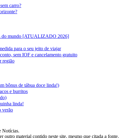
 sem carro?
orizonte?
lipas do mundo [ATUALIZADO 2026]
edida para o seu jeito de viajar
sconto, sem IOF e cancelamento gratuito
r região
 um bônus de tábua doce linda!)
acos e burritos
ado)
quinha linda!
o verão
 Notícias.
er outro material contido neste site, mesmo que citada a fonte.