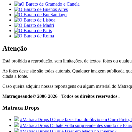
Atenção
Está proibida a reprodução, sem limitações, de textos, fotos ou qualqu
As fotos deste site são todas autorais. Qualquer imagem publicada que
citada a fonte.
Caso queira adquirir nossas reportagens ou algum material do Matra
Matraqueando© 2006-2026 - Todos os direitos reservados .
Matraca Drops
#MatracaDrops | O que fazer fora do óbvio em Ouro Preto,
#MatracaDrops | 5 bate-volta surpreendentes saindo de Paris
#MatracaDrops | O que fazer em Madri no inverno?