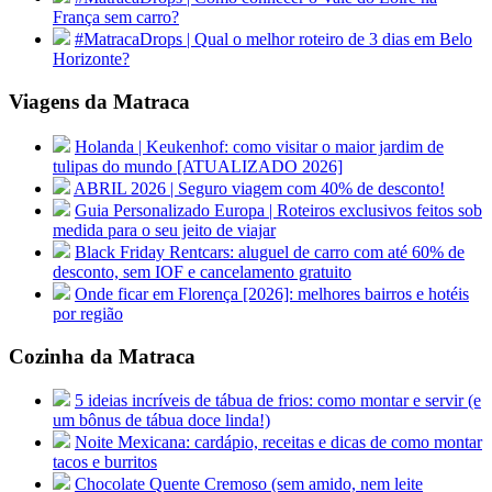
França sem carro?
#MatracaDrops | Qual o melhor roteiro de 3 dias em Belo
Horizonte?
Viagens da Matraca
Holanda | Keukenhof: como visitar o maior jardim de
tulipas do mundo [ATUALIZADO 2026]
ABRIL 2026 | Seguro viagem com 40% de desconto!
Guia Personalizado Europa | Roteiros exclusivos feitos sob
medida para o seu jeito de viajar
Black Friday Rentcars: aluguel de carro com até 60% de
desconto, sem IOF e cancelamento gratuito
Onde ficar em Florença [2026]: melhores bairros e hotéis
por região
Cozinha da Matraca
5 ideias incríveis de tábua de frios: como montar e servir (e
um bônus de tábua doce linda!)
Noite Mexicana: cardápio, receitas e dicas de como montar
tacos e burritos
Chocolate Quente Cremoso (sem amido, nem leite