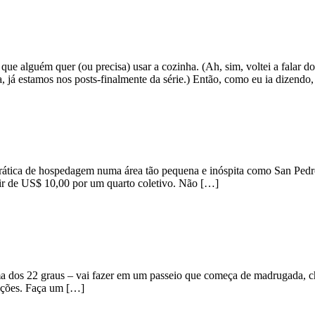
ue alguém quer (ou precisa) usar a cozinha. (Ah, sim, voltei a falar do
, já estamos nos posts-finalmente da série.) Então, como eu ia dizendo
ática de hospedagem numa área tão pequena e inóspita como San Pedro
ir de US$ 10,00 por um quarto coletivo. Não […]
os 22 graus – vai fazer em um passeio que começa de madrugada, cheg
dações. Faça um […]