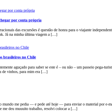
 chegar por conta própria
irracionais das excursões é questão de honra para o viajante independe
ink. Já na minha última viagem a […]
s brasileiros no Chile
mente aguçado para saber se este é – ou não – um passeio pega-turist
 de vinhos, para mim era […]
odo mundo me pedia — e pede até hoje — para enviar o material por e-m
e me deu muuuito trabalho, resolvi colocar a […]