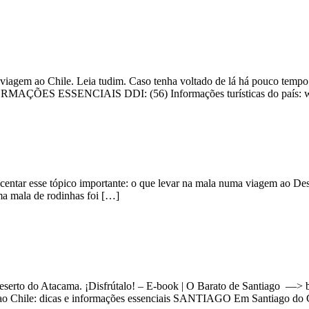
 viagem ao Chile. Leia tudim. Caso tenha voltado de lá há pouco tempo 
MAÇÕES ESSENCIAIS DDI: (56) Informações turísticas do país: www.
escentar esse tópico importante: o que levar na mala numa viagem ao D
a mala de rodinhas foi […]
e Deserto do Atacama. ¡Disfrútalo! – E-book | O Barato de Santiag
m ao Chile: dicas e informações essenciais SANTIAGO Em Santiago do 