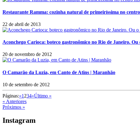
Restaurante Ramma: cozinha natural de primeiríssima no centro 
22 de abril de 2013
Aconchego Carioca: boteco gastronômico no Rio de Janeiro. Ou o
20 de novembro de 2012
O Camarão da Luzia, em Canto de Atins | Maranhão
10 de setembro de 2012
Páginas:
«
1
2
3
4
»
Último »
« Anteriores
Próximos »
Instagram