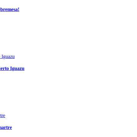
sobremesa!
erto Iguazu
martre