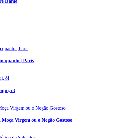
tre Dame
m quanto | Paris
aqui, ó!
 a Moça Virgem ou o Negão Gostoso