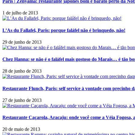
Paris | Zenyama: restaurante japonês bom e barato perto da No
1 de julho de 2013
L’As du Fallafel, Paris: porque faláfel não é brinquedo, não!
29 de junho de 2013
Chez Hanna: se não é o faláfel mais gostoso do Marais… é tão bo
28 de junho de 2013
Restaurante Flunch, Paris: self service à vontade com precinho d
27 de junho de 2013
Restaurante Caçarola, Aracaju: onde você come a Véia Fogosa,
20 de maio de 2013