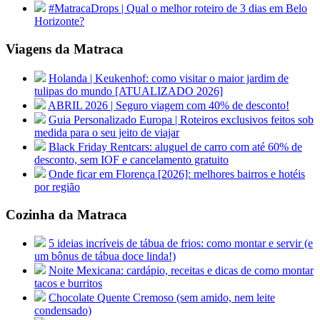
#MatracaDrops | Qual o melhor roteiro de 3 dias em Belo
Horizonte?
Viagens da Matraca
Holanda | Keukenhof: como visitar o maior jardim de
tulipas do mundo [ATUALIZADO 2026]
ABRIL 2026 | Seguro viagem com 40% de desconto!
Guia Personalizado Europa | Roteiros exclusivos feitos sob
medida para o seu jeito de viajar
Black Friday Rentcars: aluguel de carro com até 60% de
desconto, sem IOF e cancelamento gratuito
Onde ficar em Florença [2026]: melhores bairros e hotéis
por região
Cozinha da Matraca
5 ideias incríveis de tábua de frios: como montar e servir (e
um bônus de tábua doce linda!)
Noite Mexicana: cardápio, receitas e dicas de como montar
tacos e burritos
Chocolate Quente Cremoso (sem amido, nem leite
condensado)