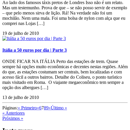
Ao lado dos famosos táxis pretos de Londres Isso não é um relato.
Mas um testemunho. Prova de que – se não posso servir de exemplo
– que pelo menos sirva de lição. Rá! Na verdade não foi um
mochilão. Nem uma mala. Foi uma bolsa de nylon com alça que eu
comprei nas Lojas […]
19 de julho de 2010
Itália a 50 euros por dia | Parte 3
ONDE FICAR NA ITÁLIA Perto das estações de trem. Quase
sempre há opções muito econômicas e decentes nestas regiões. Além
do que, as estações costumam ser centrais, bem localizadas e com
acesso fácil a outros bairros. Detalhe do Coliseu, o ponto turístico
mais visitado em Roma. O viajante megaeconômico tem sempre a
opção dos albergues […]
13 de julho de 2010
Páginas:
« Primeiro
«
6
7
8
9
»
Último »
« Anteriores
Próximos »