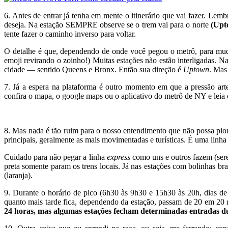
6. Antes de entrar já tenha em mente o itinerário que vai fazer. Le
deseja. Na estação SEMPRE observe se o trem vai para o norte
(Upt
tente fazer o caminho inverso para voltar.
O detalhe é que, dependendo de onde você pegou o metrô, para mudar
emoji revirando o zoinho!) Muitas estações não estão interligadas. Na
cidade — sentido Queens e Bronx. Então sua direção é
Uptown
. Mas
7. Já a espera na plataforma é outro momento em que a pressão arte
confira o mapa, o google maps ou o aplicativo do metrô de NY e leia o
8. Mas nada é tão ruim para o nosso entendimento que não possa piora
principais, geralmente as mais movimentadas e turísticas. É uma linha
Cuidado para não pegar a linha
express
como uns e outros fazem (sere
preta somente param os trens locais. Já nas estações com bolinhas bra
(laranja).
9. Durante o horário de pico (6h30 às 9h30 e 15h30 às 20h, dias de
quanto mais tarde fica, dependendo da estação, passam de 20 em 20
24 horas, mas algumas estações fecham determinadas entradas 