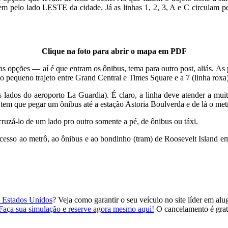
em pelo lado LESTE da cidade. Já as linhas 1, 2, 3, A e C circulam 
Clique na foto para abrir o mapa em PDF
ucas opções — aí é que entram os ônibus, tema para outro post, aliás. A
 o pequeno trajeto entre Grand Central e Times Square e a 7 (linha rox
 lados do aeroporto La Guardia). É claro, a linha deve atender a mui
 tem que pegar um ônibus até a estação Astoria Boulverda e de lá o met
cruzá-lo de um lado pro outro somente a pé, de ônibus ou táxi.
acesso ao metrô, ao ônibus e ao bondinho (tram) de Roosevelt Island
s Estados Unidos
? Veja como garantir o seu veículo no site líder em al
Faça sua simulação e reserve agora mesmo aqui!
O cancelamento é grat