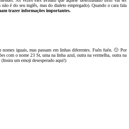
entender. Às vezes eles avisam que aquele determinado trem vai ser
 não é do seu inglês, mas do dialeto empregado). Quando o cara fala
mam trazer informações importantes.
êm nomes iguais, mas passam em linhas diferentes. Fuén fuén. 🙁 Por
ões com o nome 23 St, uma na linha azul, outra na vermelha, outra na
(Insira um emoji desesperado aqui!)