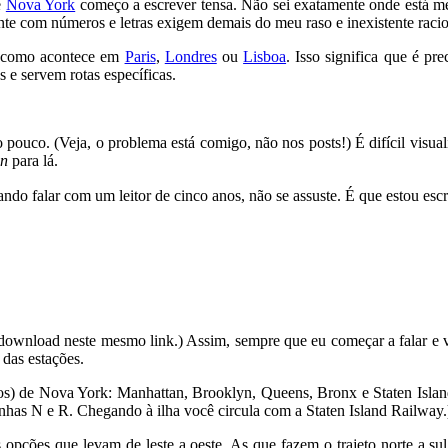
e
Nova York
começo a escrever tensa. Não sei exatamente onde está m
te com números e letras exigem demais do meu raso e inexistente racio
as como acontece em
Paris
,
Londres
ou
Lisboa
. Isso significa que é p
 e servem rotas específicas.
 pouco. (Veja, o problema está comigo, não nos posts!) É difícil visua
n
para lá.
ntando falar com um leitor de cinco anos, não se assuste. É que estou 
 download neste mesmo link.) Assim, sempre que eu começar a falar e v
das estações.
tos) de Nova York: Manhattan, Brooklyn, Queens, Bronx e Staten Island
has N e R. Chegando à ilha você circula com a Staten Island Railway.
s opções que levam de leste a oeste. As que fazem o trajeto norte a 