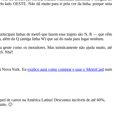
pelo lado OESTE. Não dá muito para ir pela cor da linha, porque uma
s principais linhas de metrô que fazem esse trajeto são N, R — que vêm
a), além da Q (antiga linha W) que sai do nada para lugar nenhum.
ta gente como os moradores. Mas turisticamente não ajuda muito, até
rô. Nhé!
 em Nova York. Eu
explico aqui como comprar e usar o MetroCard
num
uguel de carros na América Latina! Descontos incríveis de até 60%,
uito. 🙂