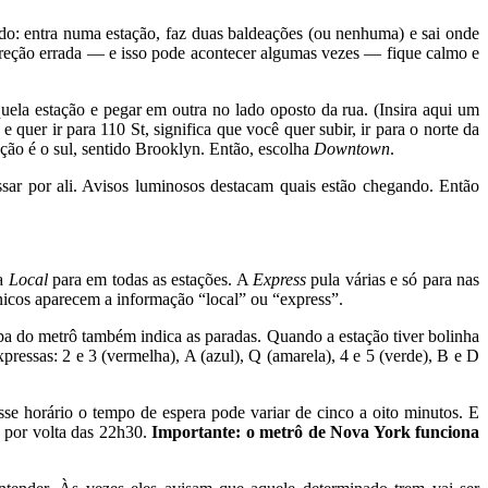
ado: entra numa estação, faz duas baldeações (ou nenhuma) e sai onde
reção errada — e isso pode acontecer algumas vezes — fique calmo e
ela estação e pegar em outra no lado oposto da rua. (Insira aqui um
) e quer ir para 110 St, significa que você quer subir, ir para o norte da
eção é o sul, sentido Brooklyn. Então, escolha
Downtown
.
ssar por ali. Avisos luminosos destacam quais estão chegando. Então
ha
Local
para em todas as estações. A
Express
pula várias e só para nas
ônicos aparecem a informação “local” ou “express”.
apa do metrô também indica as paradas. Quando a estação tiver bolinha
pressas: 2 e 3 (vermelha), A (azul), Q (amarela), 4 e 5 (verde), B e D
se horário o tempo de espera pode variar de cinco a oito minutos. E
 por volta das 22h30.
Importante: o metrô de Nova York funciona