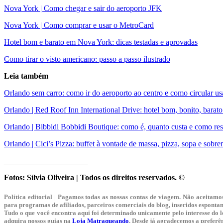
Nova York | Como chegar e sair do aeroporto JFK
Nova York | Como comprar e usar o MetroCard
Hotel bom e barato em Nova York: dicas testadas e aprovadas
Como tirar o visto americano: passo a passo ilustrado
Leia também
Orlando sem carro: como ir do aeroporto ao centro e como circular us
Orlando | Red Roof Inn International Drive: hotel bom, bonito, barat
Orlando | Bibbidi Bobbidi Boutique: como é, quanto custa e como rese
Orlando | Cici’s Pizza: buffet à vontade de massa, pizza, sopa e sobr
_____________________
Fotos: Sílvia Oliveira | Todos os direitos reservados. ©
Política editorial | Pagamos todas as nossas contas de viagem. Não aceita
para programas de afiliados, parceiros comerciais do blog, inseridos espont
Tudo o que você encontra aqui foi determinado unicamente pelo interesse do le
adquira nossos guias na
Loja Matraqueando
. Desde já agradecemos a preferê