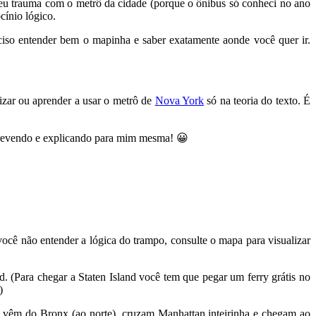
eu trauma com o metrô da cidade (porque o ônibus só conheci no ano
cínio lógico.
reciso entender bem o mapinha e saber exatamente aonde você quer ir.
lizar ou aprender a usar o metrô de
Nova York
só na teoria do texto. É
escrevendo e explicando para mim mesma! 😀
ocê não entender a lógica do trampo, consulte o mapa para visualizar
. (Para chegar a Staten Island você tem que pegar um ferry grátis no
)
sul vêm do Bronx (ao norte), cruzam Manhattan inteirinha e chegam ao