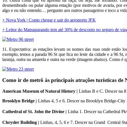
10. Outra coisa que eu aprendi na raça, ou seja, me ferrando: con
desmembrado ou pular alguma estação (por motivos de avaria, por ex
algo e eu não entendo… pergunto aos outros passageiros e toco a vid
+ Nova York | Como chegar e sair do aeroporto JFK
+ Leitor do Matraqueando tem até 30% de desconto no seguro de viage
11. Expectativa: as estações levam os nomes das ruas onde estão lo
exemplo, temos a parada 96 St que fica no leste da cidade e a 96 St
laranja, outra na amarela e outra na verde (imagem abaixo). Como é
Como ir de metrô às principais atrações turísticas de
American Museum of Natural History |
Linhas B e C. Descer na 81
Brooklyn Bridge |
Linhas 4, 5 e 6. Descer na Brooklyn Bridge-City 
Cathedral of St. John the Divine |
Linha 1. Descer na Cathedral P
Chrysler Building |
Linhas, 4, 5, 6 e 7. Descer na Grand Central St