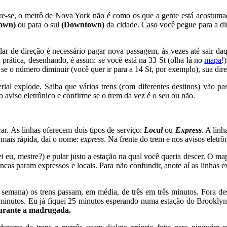
mbre-se, o metrô de Nova York não é como os que a gente está acostum
own)
ou para o sul
(Downtown)
da cidade. Caso você pegue para a di
 de direção é necessário pagar nova passagem, às vezes até sair daqu
 prática, desenhando, é assim: se você está na 33 St (olha lá no
mapa
!
 se o número diminuir (você quer ir para a 14 St, por exemplo), sua dir
rial explode. Saiba que vários trens (com diferentes destinos) vão pa
 aviso eletrônico e confirme se o trem da vez é o seu ou não.
r. As linhas oferecem dois tipos de serviço:
Local
ou
Express
. A lin
 mais rápida, daí o nome:
express
. Na frente do trem e nos avisos eletr
i eu, mestre?) e pular justo a estação na qual você queria descer. O m
ncas param expressos e locais. Para não confundir, anote aí as linhas ex
 semana) os trens passam, em média, de três em três minutos. Fora des
 minutos. Eu já fiquei 25 minutos esperando numa estação do Brooklyn
durante a madrugada.