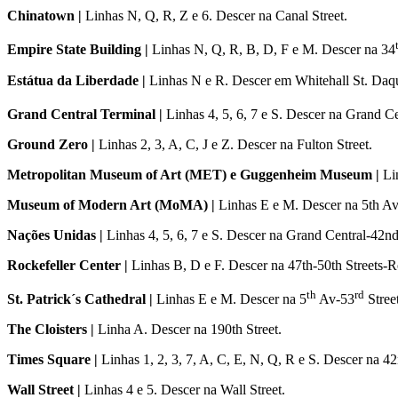
Chinatown |
Linhas N, Q, R, Z e 6. Descer na Canal Street.
Empire State Building |
Linhas N, Q, R, B, D, F e M. Descer na 34
Estátua da Liberdade |
Linhas N e R. Descer em Whitehall St. Daqu
Grand Central Terminal |
Linhas 4, 5, 6, 7 e S. Descer na Grand C
Ground Zero |
Linhas 2, 3, A, C, J e Z. Descer na Fulton Street.
Metropolitan Museum of Art (MET) e Guggenheim Museum |
Lin
Museum of Modern Art (MoMA) |
Linhas E e M. Descer na 5th Av-
Nações Unidas |
Linhas 4, 5, 6, 7 e S. Descer na Grand Central-42n
Rockefeller Center |
Linhas B, D e F. Descer na 47th-50th Streets-R
th
rd
St. Patrick´s Cathedral |
Linhas E e M. Descer na 5
Av-53
Stree
The Cloisters |
Linha A. Descer na 190th Street.
Times Square |
Linhas 1, 2, 3, 7, A, C, E, N, Q, R e S. Descer na 
Wall Street |
Linhas 4 e 5. Descer na Wall Street.