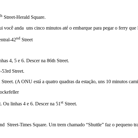
th
Street-Herald Square.
i você anda uns cinco minutos até o embarque para pegar o ferry que
nd
entral-42
Street
has 4, 5 e 6. Descer na 86th Street.
53rd Street.
d Street. (A ONU está a quatro quadras da estação, uns 10 minutos cam
ockefeller
st
t. Ou linhas 4 e 6. Descer na 51
Street.
42nd Street-Times Square. Um trem chamado “Shuttle” faz o pequeno tr