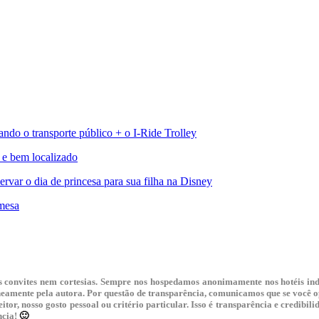
ando o transporte público + o I-Ride Trolley
o e bem localizado
rvar o dia de princesa para sua filha na Disney
emesa
mos convites nem cortesias. Sempre nos hospedamos anonimamente nos hotéis 
aneamente pela autora. Por questão de transparência, comunicamos que se você
itor, nosso gosto pessoal ou critério particular. Isso é transparência e credibi
ncia!
🙂