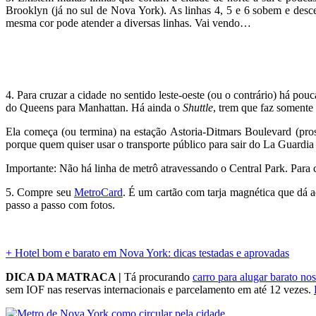
Brooklyn (já no sul de Nova York). As linhas 4, 5 e 6 sobem e desc
mesma cor pode atender a diversas linhas. Vai vendo…
4. Para cruzar a cidade no sentido leste-oeste (ou o contrário) há po
do Queens para Manhattan. Há ainda o
Shuttle
, trem que faz somente
Ela começa (ou termina) na estação Astoria-Ditmars Boulevard (pros
porque quem quiser usar o transporte público para sair do La Guardia
Importante: Não há linha de metrô atravessando o Central Park. Para 
5. Compre seu
MetroCard
. É um cartão com tarja magnética que dá 
passo a passo com fotos.
+ Hotel bom e barato em Nova York: dicas testadas e aprovadas
DICA DA MATRACA |
Tá procurando
carro para alugar barato no
sem IOF nas reservas internacionais e parcelamento em até 12 vezes.