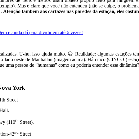
dutores de trens e metrôs usam dialeto próprio feito para ninguém 
emplo). Mas é claro que você não entendeu (não se culpe, o problema
a.
Atenção também aos cartazes nas paredes da estação, eles costu
m e ainda dá para dividir em até 6 vezes!
calizadas. U-hu, isso ajuda muito. 😀 Realidade: algumas estações t
, no lado oeste de Manhattan (imagem acima). Há cinco (CINCO!) estaç
 que uma pessoa de “humanas” como eu poderia entender essa dinâmica? 
 Nova York
th Street
Hall.
th
kwy (110
Street).
nd
ation-42
Street