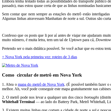
Embora tenha testado todas as possibilidades do transporte público d
passado), mas estou quase certa de que as linhas nominadas basicamen
Sem contar que nem sempre as estações do metrô estão interligad
Algumas linhas atravessam Manhattan de norte a sul. Outras são curtas
Confesso que os posts que li por aí antes de viajar me ajudaram muito
muito número, é muita letra, tem um tal de
Uptown
para cá,
Downtow
Pretendo ser o mais didática possível. Se você achar que eu estou te
+ Nova York pela primeira vez: roteiro de 3 dias
Como circular de metrô em Nova York
1. Abra o
mapa do metrô de Nova York
. (É possível também fazer o
melhor. Ah, você pode conseguir este mapa gratuitamente nas cabines 
2. O metrô pode nos levar a qualquer um dos cinco
boroughs
(distri
Whitehall Terminal
— ao lado do Battery Park, Metrô Whitehall, Lin
3. Existem muitas linhas que cortam a cidade de norte a sul e pouca