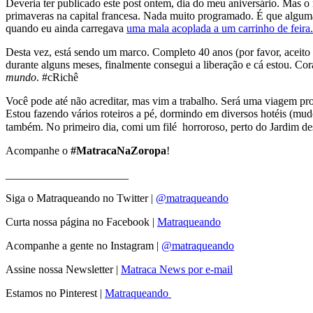
Deveria ter publicado este post ontem, dia do meu aniversário. Mas o
primaveras na capital francesa. Nada muito programado. É que algum
quando eu ainda carregava
uma mala acoplada a um carrinho de feira.
Desta vez, está sendo um marco. Completo 40 anos (por favor, aceito 
durante alguns meses, finalmente consegui a liberação e cá estou. Co
mundo
. #cRichê
Você pode até não acreditar, mas vim a trabalho. Será uma viagem p
Estou fazendo vários roteiros a pé, dormindo em diversos hotéis (mudo
também. No primeiro dia, comi um filé horroroso, perto do Jardim des 
Acompanhe o
#MatracaNaZoropa
!
______________________
Siga o Matraqueando no Twitter |
@matraqueando
Curta nossa página no Facebook |
Matraqueando
Acompanhe a gente no Instagram |
@matraqueando
Assine nossa Newsletter |
Matraca News por e-mail
Estamos no Pinterest |
Matraqueando