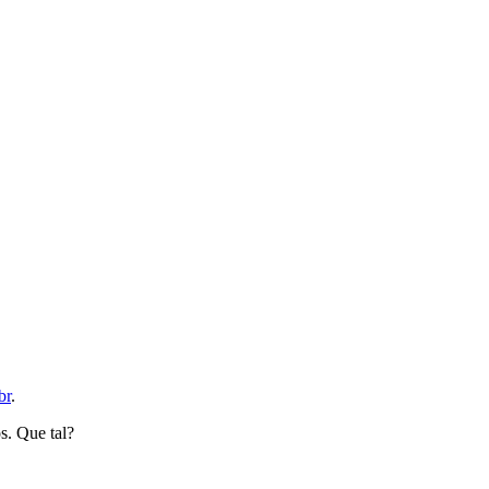
br
.
s. Que tal?