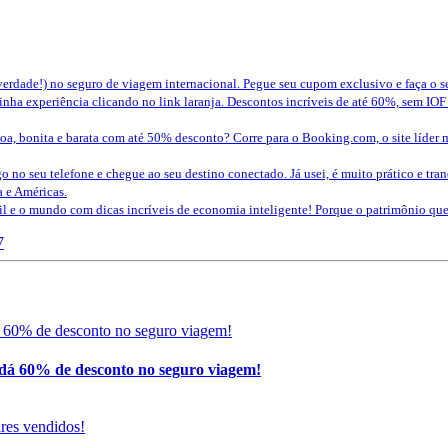
erdade!) no seguro de viagem internacional. Pegue seu cupom exclusivo e faça o 
nha experiência clicando no link laranja. Descontos incríveis de até 60%, sem IOF
a, bonita e barata com até 50% desconto? Corre para o Booking.com, o site líder 
o no seu telefone e chegue ao seu destino conectado. Já usei, é muito prático e tra
a e Américas.
sil e o mundo com dicas incríveis de economia inteligente! Porque o patrimônio 
7
 60% de desconto no seguro viagem!