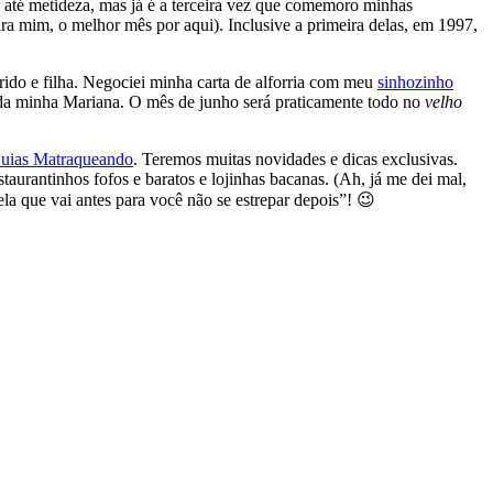
e até metideza, mas já é a terceira vez que comemoro minhas
 mim, o melhor mês por aqui). Inclusive a primeira delas, em 1997,
rido e filha. Negociei minha carta de alforria com meu
sinhozinho
e da minha Mariana. O mês de junho será praticamente todo no
velho
uias Matraqueando
. Teremos muitas novidades e dicas exclusivas.
aurantinhos fofos e baratos e lojinhas bacanas. (Ah, já me dei mal,
la que vai antes para você não se estrepar depois”! 😉