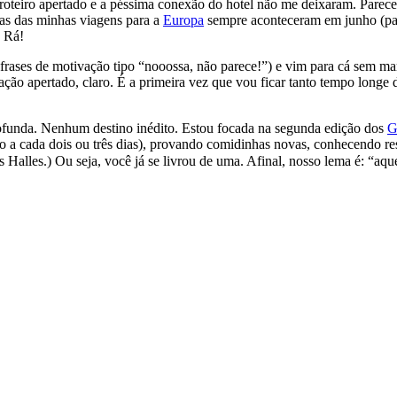
 roteiro apertado e a péssima conexão do hotel não me deixaram. Parec
as das minhas viagens para a
Europa
sempre aconteceram em junho (para
Rá!
frases de motivação tipo “nooossa, não parece!”) e vim para cá sem ma
ração apertado, claro. É a primeira vez que vou ficar tanto tempo long
rofunda. Nenhum destino inédito. Estou focada na segunda edição dos
G
 a cada dois ou três dias), provando comidinhas novas, conhecendo rest
Halles.) Ou seja, você já se livrou de uma. Afinal, nosso lema é: “aque