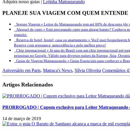
Adquira nosso guias |
Lojinha Matraqueando
PLANEJE SUA VIAGEM COM QUEM ENTENDE
Seguro Viagem »
Leitor do Matraqueando tem até 60% de desconto (de v
Aluguel de carro »
Está procurando carro para alugar barato? Conheça mi
gratuito.
Reserva de hotel, hostel, casa ou apartamento »
Você quer hospedagem bo
Reserve com segurança, antecedência e pelo melhor preço!
Chip internacional »
Já saia do Brasil com um chip internacional pré-pag
pesquisas no Google. Válido para diversos países da Europa, Ásia, Oceani
Guias de Viagem Matraqueando »
Guias Essenciais para conhecer o Bra
Aniversário em Paris
,
Matraca's News
,
Sílvia Oliveira
Comentários 4
Artigos Relacionados
PRORROGADO | Cupom exclusivo para Leitor Matraqueando dá
14 de março de 2019