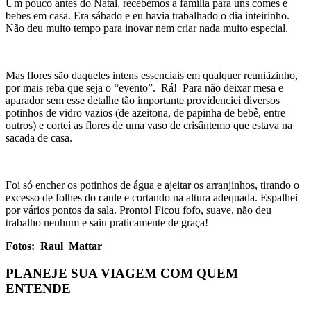
Um pouco antes do Natal, recebemos a família para uns comes e
bebes em casa. Era sábado e eu havia trabalhado o dia inteirinho.
Não deu muito tempo para inovar nem criar nada muito especial.
Mas flores são daqueles intens essenciais em qualquer reuniãzinho,
por mais reba que seja o “evento”. Rá! Para não deixar mesa e
aparador sem esse detalhe tão importante providenciei diversos
potinhos de vidro vazios (de azeitona, de papinha de bebê, entre
outros) e cortei as flores de uma vaso de crisântemo que estava na
sacada de casa.
Foi só encher os potinhos de água e ajeitar os arranjinhos, tirando o
excesso de folhes do caule e cortando na altura adequada. Espalhei
por vários pontos da sala. Pronto! Ficou fofo, suave, não deu
trabalho nenhum e saiu praticamente de graça!
Fotos: Raul Mattar
PLANEJE SUA VIAGEM COM QUEM
ENTENDE