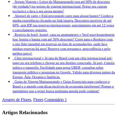
Seguro Viagem »
Leitor do Matraqueando tem até 60% de desconto
(de verdade!) no seguro de viagem internacional. Pegue seu cupom
exclusivo e faça o seu agora mesmo!
Aluguel de carro »
Está procurando carro para alugar barato? Conheça
minha experiência clicando no link laranja. Descontos incríveis de até
60%, sem IOF nas reservas internacionais, parcelamento em até 12 vezes
e cancelamento gratuito.
Reserva de hotel, hostel, casa ou apartamento »
Você quer hospedagem
boa, bonita e barata com até 50% desconto? Corre para o Booking.com,
o site líder mundial em reservas on-line de acomodações, onde faço
minhas reservas há anos! Reserve com segurança, antecedência e pelo
melhor preço!
Chip internacional »
Já saia do Brasil com um chip internacional pré-
pago no seu telefone e chegue ao seu destino conectado. Já usei, é muito
prático e tranquilo. Facilidade para pegar UBER, consultar sobre
transporte público e pesquisas no Google. Válido para diversos países da
Europa, Ásia, Oceania e Américas.
Guias de Viagem Matraqueando »
Guias Essenciais para conhecer o
Brasil e o mundo com dicas incríveis de economia inteligente! Porque o
patrimônio que a gente busca nenhuma moeda pode comprar!
Arranjo de Flores
,
Flores
Comentário 1
Artigos Relacionados