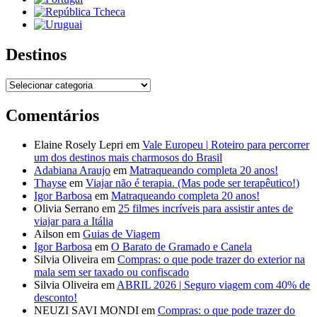
Destinos
Destinos
Comentários
Elaine Rosely Lepri
em
Vale Europeu | Roteiro para percorrer
um dos destinos mais charmosos do Brasil
Adabiana Araujo
em
Matraqueando completa 20 anos!
Thayse
em
Viajar não é terapia. (Mas pode ser terapêutico!)
Igor Barbosa
em
Matraqueando completa 20 anos!
Olivia Serrano
em
25 filmes incríveis para assistir antes de
viajar para a Itália
Ailson
em
Guias de Viagem
Igor Barbosa
em
O Barato de Gramado e Canela
Silvia Oliveira
em
Compras: o que pode trazer do exterior na
mala sem ser taxado ou confiscado
Silvia Oliveira
em
ABRIL 2026 | Seguro viagem com 40% de
desconto!
NEUZI SAVI MONDI
em
Compras: o que pode trazer do