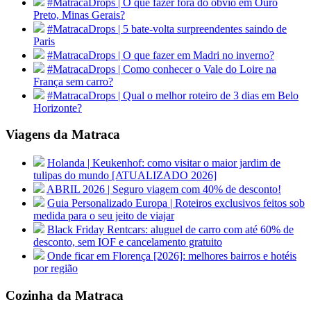
#MatracaDrops | O que fazer fora do óbvio em Ouro
Preto, Minas Gerais?
#MatracaDrops | 5 bate-volta surpreendentes saindo de
Paris
#MatracaDrops | O que fazer em Madri no inverno?
#MatracaDrops | Como conhecer o Vale do Loire na
França sem carro?
#MatracaDrops | Qual o melhor roteiro de 3 dias em Belo
Horizonte?
Viagens da Matraca
Holanda | Keukenhof: como visitar o maior jardim de
tulipas do mundo [ATUALIZADO 2026]
ABRIL 2026 | Seguro viagem com 40% de desconto!
Guia Personalizado Europa | Roteiros exclusivos feitos sob
medida para o seu jeito de viajar
Black Friday Rentcars: aluguel de carro com até 60% de
desconto, sem IOF e cancelamento gratuito
Onde ficar em Florença [2026]: melhores bairros e hotéis
por região
Cozinha da Matraca