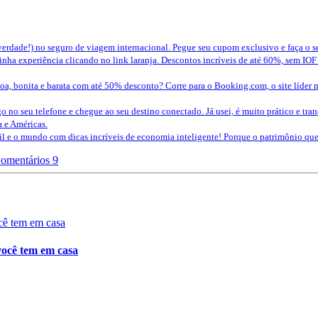
erdade!) no seguro de viagem internacional. Pegue seu cupom exclusivo e faça o 
nha experiência clicando no link laranja. Descontos incríveis de até 60%, sem IOF
a, bonita e barata com até 50% desconto? Corre para o Booking.com, o site líder 
o no seu telefone e chegue ao seu destino conectado. Já usei, é muito prático e tra
a e Américas.
sil e o mundo com dicas incríveis de economia inteligente! Porque o patrimônio 
omentários 9
você tem em casa