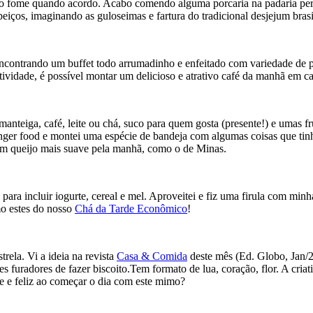
o fome quando acordo. Acabo comendo alguma porcaria na padaria perto 
eiços, imaginando as guloseimas e fartura do tradicional desjejum brasi
ncontrando um buffet todo arrumadinho e enfeitado com variedade de pãe
vidade, é possível montar um delicioso e atrativo café da manhã em ca
, manteiga, café, leite ou chá, suco para quem gosta (presente!) e umas
 finger food e montei uma espécie de bandeja com algumas coisas que tin
um queijo mais suave pela manhã, como o de Minas.
ra incluir iogurte, cereal e mel. Aproveitei e fiz uma firula com min
o estes do nosso
Chá da Tarde Econômico
!
rela. Vi a ideia na revista
Casa & Comida
deste mês (Ed. Globo, Jan/20
s furadores de fazer biscoito.Tem formato de lua, coração, flor. A criati
e feliz ao começar o dia com este mimo?