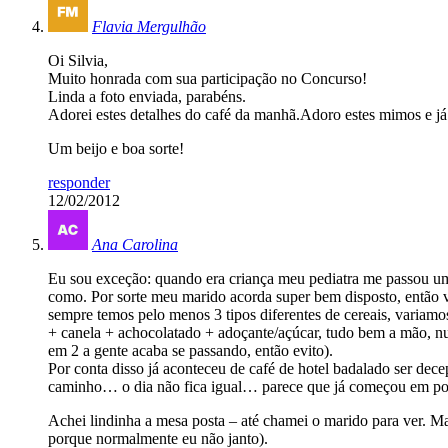
Flavia Mergulhão
Oi Silvia,
Muito honrada com sua participação no Concurso!
Linda a foto enviada, parabéns.
Adorei estes detalhes do café da manhã.Adoro estes mimos e já 
Um beijo e boa sorte!
responder
12/02/2012
Ana Carolina
Eu sou exceção: quando era criança meu pediatra me passou um
como. Por sorte meu marido acorda super bem disposto, então v
sempre temos pelo menos 3 tipos diferentes de cereais, varia
+ canela + achocolatado + adoçante/açúcar, tudo bem a mão, n
em 2 a gente acaba se passando, então evito).
Por conta disso já aconteceu de café de hotel badalado ser de
caminho… o dia não fica igual… parece que já começou em pobre
Achei lindinha a mesa posta – até chamei o marido para ver. Ma
porque normalmente eu não janto).