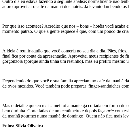
Outro dia eu estava fazendo a seguinte análise: normalmente não tenh
adoro aproveitar o café da manhã dos hotéis. Já levanto lambendo os b
Por que isso acontece? Acredito que nos – bons – hotéis você acaba e
momento-patrão. O que a gente esquece é que, com um pouco de criati
A ideia é reunir aquilo que você comeria no seu dia a dia. Pães, frios
final fica por conta da apresentação. Aproveitei meus recipientes de
gorgonzola (porque ainda tinha um restinho), mas eu prefiro mesmo 
Dependendo do que você e sua família apreciam no café da manhã dá pa
de ovos mexidos. Você também pode preparar finger-sanduíches com
Mas o detalhe que eu mais amei foi a manteiga cortada em forma de est
bem durinha. Corte fatias de um centímetro e depois faça
arte
com este
da manhã gourmet numa manhã de domingo! Quem não fica mais leve 
Fotos: Sílvia Oliveira