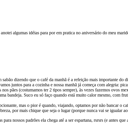
anotei algumas idéias para por em pratica no aniversário do meu marid
 sabão dizendo que o café da manhã é a refeição mais importante do d
amos juntos para a cozinha e nossa manhã já começa com alegria: pica
mos nos pães (costumamos ter 2 tipos sempre), às vezes fazemos ovos 
uma bandeja. Suco eu só faço quando está muito calor mesmo, com frut
cepcionante, mas o pior é quando, viajando, optamos por não bancar o 
za, por mais chique que seja o lugar (porque nunca vai se igualar ao
s para nossos padrões ela chega até a ser espartana, rsrsrs (e antes qu