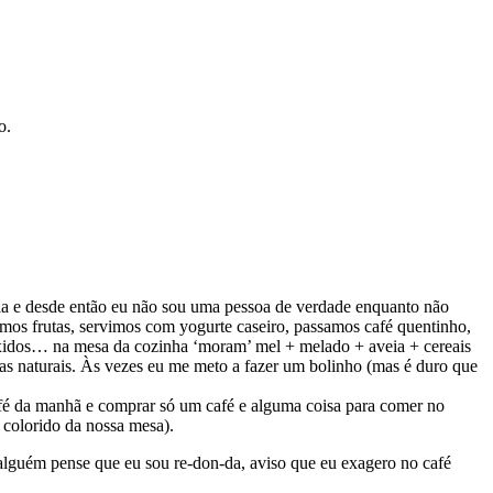
o.
ia e desde então eu não sou uma pessoa de verdade enquanto não
mos frutas, servimos com yogurte caseiro, passamos café quentinho,
mexidos… na mesa da cozinha ‘moram’ mel + melado + aveia + cereais
as naturais. Às vezes eu me meto a fazer um bolinho (mas é duro que
café da manhã e comprar só um café e alguma coisa para comer no
 colorido da nossa mesa).
e alguém pense que eu sou re-don-da, aviso que eu exagero no café