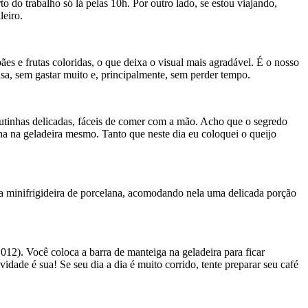
do trabalho só lá pelas 10h. Por outro lado, se estou viajando,
leiro.
s e frutas coloridas, o que deixa o visual mais agradável. É o nosso
sa, sem gastar muito e, principalmente, sem perder tempo.
 frutinhas delicadas, fáceis de comer com a mão. Acho que o segredo
ha na geladeira mesmo. Tanto que neste dia eu coloquei o queijo
ha minifrigideira de porcelana, acomodando nela uma delicada porção
12). Você coloca a barra de manteiga na geladeira para ficar
vidade é sua! Se seu dia a dia é muito corrido, tente preparar seu café