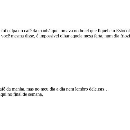
que foi culpa do café da manhã que tomava no hotel que fiquei em Esto
mo você mesma disse, é impossivel olhar aquela mesa farta, num dia frio
café da manha, mas no meu dia a dia nem lembro dele.rsrs…
qui no final de semana.