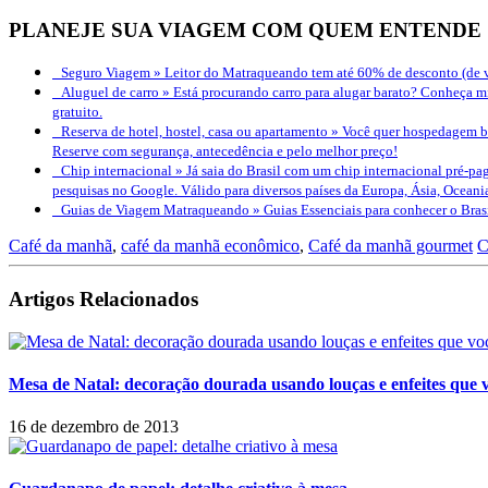
PLANEJE SUA VIAGEM COM QUEM ENTENDE
Seguro Viagem »
Leitor do Matraqueando tem até 60% de desconto (de v
Aluguel de carro »
Está procurando carro para alugar barato? Conheça mi
gratuito.
Reserva de hotel, hostel, casa ou apartamento »
Você quer hospedagem bo
Reserve com segurança, antecedência e pelo melhor preço!
Chip internacional »
Já saia do Brasil com um chip internacional pré-pag
pesquisas no Google. Válido para diversos países da Europa, Ásia, Oceani
Guias de Viagem Matraqueando »
Guias Essenciais para conhecer o Bra
Café da manhã
,
café da manhã econômico
,
Café da manhã gourmet
C
Artigos Relacionados
Mesa de Natal: decoração dourada usando louças e enfeites que 
16 de dezembro de 2013