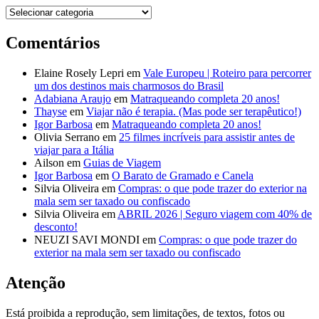
Destinos
Comentários
Elaine Rosely Lepri
em
Vale Europeu | Roteiro para percorrer
um dos destinos mais charmosos do Brasil
Adabiana Araujo
em
Matraqueando completa 20 anos!
Thayse
em
Viajar não é terapia. (Mas pode ser terapêutico!)
Igor Barbosa
em
Matraqueando completa 20 anos!
Olivia Serrano
em
25 filmes incríveis para assistir antes de
viajar para a Itália
Ailson
em
Guias de Viagem
Igor Barbosa
em
O Barato de Gramado e Canela
Silvia Oliveira
em
Compras: o que pode trazer do exterior na
mala sem ser taxado ou confiscado
Silvia Oliveira
em
ABRIL 2026 | Seguro viagem com 40% de
desconto!
NEUZI SAVI MONDI
em
Compras: o que pode trazer do
exterior na mala sem ser taxado ou confiscado
Atenção
Está proibida a reprodução, sem limitações, de textos, fotos ou