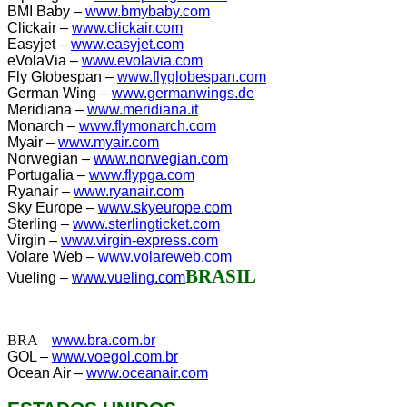
BMI Baby –
www.bmybaby.com
Clickair –
www.clickair.com
Easyjet –
www.easyjet.com
eVolaVia –
www.evolavia.com
Fly Globespan –
www.flyglobespan.com
German Wing –
www.germanwings.de
Meridiana –
www.meridiana.it
Monarch –
www.flymonarch.com
Myair –
www.myair.com
Norwegian –
www.norwegian.com
Portugalia –
www.flypga.com
Ryanair –
www.ryanair.com
Sky Europe –
www.skyeurope.com
Sterling –
www.sterlingticket.com
Virgin –
www.virgin-express.com
Volare Web –
www.volareweb.com
BRASIL
Vueling –
www.vueling.com
BRA –
www.bra.com.br
GOL –
www.voegol.com.br
Ocean Air –
www.oceanair.com