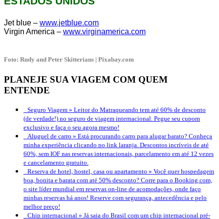
ESTADOS UNIDOS
Jet blue –
www.jetblue.com
Virgin America –
www.virginamerica.com
Foto: Rudy and Peter Skitterians | Pixabay.com
PLANEJE SUA VIAGEM COM QUEM
ENTENDE
Seguro Viagem »
Leitor do Matraqueando tem até 60% de desconto
(de verdade!) no seguro de viagem internacional. Pegue seu cupom
exclusivo e faça o seu agora mesmo!
Aluguel de carro »
Está procurando carro para alugar barato? Conheça
minha experiência clicando no link laranja. Descontos incríveis de até
60%, sem IOF nas reservas internacionais, parcelamento em até 12 vezes
e cancelamento gratuito.
Reserva de hotel, hostel, casa ou apartamento »
Você quer hospedagem
boa, bonita e barata com até 50% desconto? Corre para o Booking.com,
o site líder mundial em reservas on-line de acomodações, onde faço
minhas reservas há anos! Reserve com segurança, antecedência e pelo
melhor preço!
Chip internacional »
Já saia do Brasil com um chip internacional pré-