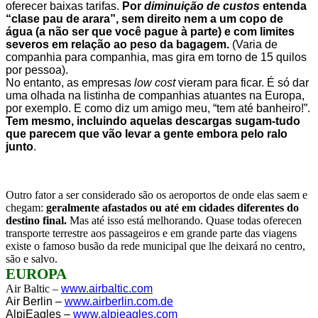
oferecer baixas tarifas.
Por
diminuição de custos
entenda
“clase pau de arara”, sem direito nem a um copo de
água (a não ser que você pague à parte) e com limites
severos em relação ao peso da bagagem.
(Varia de
companhia para companhia, mas gira em torno de 15 quilos
por pessoa).
No entanto, as empresas
low cost
vieram para ficar. É só dar
uma olhada na listinha de companhias atuantes na Europa,
por exemplo. E como diz um amigo meu, “tem até banheiro!”.
Tem mesmo, incluindo aquelas descargas sugam-tudo
que parecem que vão levar a gente embora pelo ralo
junto
.
Outro fator a ser considerado são os aeroportos de onde elas saem e
chegam:
geralmente afastados ou até em cidades diferentes do
destino final.
Mas até isso está melhorando. Quase todas oferecen
transporte terrestre aos passageiros e em grande parte das viagens
existe o famoso busão da rede municipal que lhe deixará no centro,
são e salvo.
EUROPA
Air Baltic –
www.airbaltic.com
Air Berlin –
www.airberlin.com.de
AlpiEagles –
www.alpieagles.com