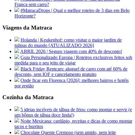
França sem carro?
#MatracaDrops | Qual o melhor roteiro de 3 dias em Belo
Horizonte?
Viagens da Matraca
Holanda | Keukenhof: como visitar o maior jardim de
tulipas do mundo [ATUALIZADO 2026]
ABRIL 2026 | Seguro viagem com 40% de desconto!
Guia Personalizado Europa | Roteiros exclusivos feitos sob
medida para o seu jeito de viajar
Black Friday Rentcars: aluguel de carro com até 60% de
desconto, sem IOF e cancelamento gratuito
Onde ficar em Florença [2026]: melhores bairros e hotéis
por região
Cozinha da Matraca
5 ideias incríveis de tábua de frios: como montar e servir (e
um bônus de tábua doce linda!)
Noite Mexicana: cardápio, receitas e dicas de como montar
tacos e burritos
Chocolate Quente Cremoso (sem amido, nem leite