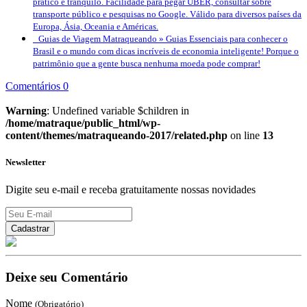
prático e tranquilo. Facilidade para pegar UBER, consultar sobre
transporte público e pesquisas no Google. Válido para diversos países da
Europa, Ásia, Oceania e Américas.
Guias de Viagem Matraqueando »
Guias Essenciais para conhecer o
Brasil e o mundo com dicas incríveis de economia inteligente! Porque o
patrimônio que a gente busca nenhuma moeda pode comprar!
Comentários 0
Warning
: Undefined variable $children in
/home/matraque/public_html/wp-
content/themes/matraqueando-2017/related.php
on line
13
Newsletter
Digite seu e-mail e receba gratuitamente nossas novidades
Deixe seu Comentário
Nome
(Obrigatório)