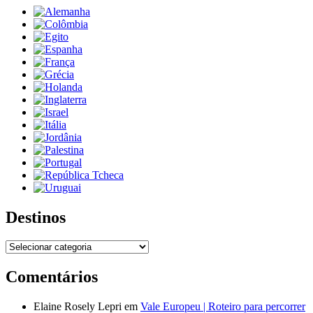
Destinos
Destinos
Comentários
Elaine Rosely Lepri
em
Vale Europeu | Roteiro para percorrer