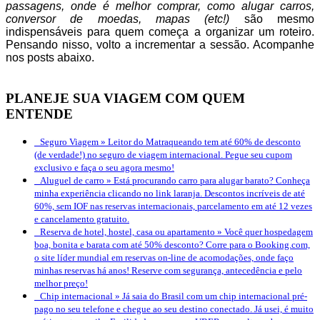
passagens, onde é melhor comprar, como alugar carros,
conversor de moedas, mapas (etc!)
são mesmo
indispensáveis para quem começa a organizar um roteiro.
Pensando nisso, volto a incrementar a sessão. Acompanhe
nos posts abaixo.
PLANEJE SUA VIAGEM COM QUEM
ENTENDE
Seguro Viagem »
Leitor do Matraqueando tem até 60% de desconto
(de verdade!) no seguro de viagem internacional. Pegue seu cupom
exclusivo e faça o seu agora mesmo!
Aluguel de carro »
Está procurando carro para alugar barato? Conheça
minha experiência clicando no link laranja. Descontos incríveis de até
60%, sem IOF nas reservas internacionais, parcelamento em até 12 vezes
e cancelamento gratuito.
Reserva de hotel, hostel, casa ou apartamento »
Você quer hospedagem
boa, bonita e barata com até 50% desconto? Corre para o Booking.com,
o site líder mundial em reservas on-line de acomodações, onde faço
minhas reservas há anos! Reserve com segurança, antecedência e pelo
melhor preço!
Chip internacional »
Já saia do Brasil com um chip internacional pré-
pago no seu telefone e chegue ao seu destino conectado. Já usei, é muito