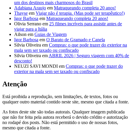
um dos destinos mais charmosos do Brasil
Adabiana Araujo
em
Matraqueando completa 20 anos!
Thayse
em
Viajar não é terapia. (Mas pode ser terapêutico!)
Igor Barbosa
em
Matraqueando completa 20 anos!
Olivia Serrano
em
25 filmes incríveis para assistir antes de
viajar para a Itália
Ailson
em
Guias de Viagem
Igor Barbosa
em
O Barato de Gramado e Canela
Silvia Oliveira
em
Compras: o que pode trazer do exterior na
mala sem ser taxado ou confiscado
Silvia Oliveira
em
ABRIL 2026 | Seguro viagem com 40% de
desconto!
NEUZI SAVI MONDI
em
Compras: o que pode trazer do
exterior na mala sem ser taxado ou confiscado
Atenção
Está proibida a reprodução, sem limitações, de textos, fotos ou
qualquer outro material contido neste site, mesmo que citada a fonte.
As fotos deste site são todas autorais. Qualquer imagem publicada
que não for feita pela autora receberá o devido crédito e autorização
no rodapé dos posts. Não está permitido o uso de nossas fotos,
mesmo que citada a fonte.