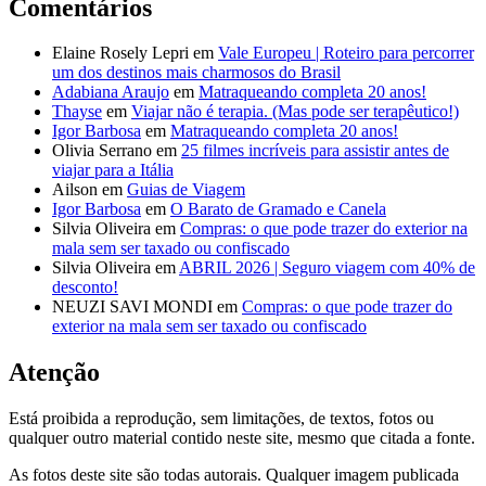
Comentários
Elaine Rosely Lepri
em
Vale Europeu | Roteiro para percorrer
um dos destinos mais charmosos do Brasil
Adabiana Araujo
em
Matraqueando completa 20 anos!
Thayse
em
Viajar não é terapia. (Mas pode ser terapêutico!)
Igor Barbosa
em
Matraqueando completa 20 anos!
Olivia Serrano
em
25 filmes incríveis para assistir antes de
viajar para a Itália
Ailson
em
Guias de Viagem
Igor Barbosa
em
O Barato de Gramado e Canela
Silvia Oliveira
em
Compras: o que pode trazer do exterior na
mala sem ser taxado ou confiscado
Silvia Oliveira
em
ABRIL 2026 | Seguro viagem com 40% de
desconto!
NEUZI SAVI MONDI
em
Compras: o que pode trazer do
exterior na mala sem ser taxado ou confiscado
Atenção
Está proibida a reprodução, sem limitações, de textos, fotos ou
qualquer outro material contido neste site, mesmo que citada a fonte.
As fotos deste site são todas autorais. Qualquer imagem publicada