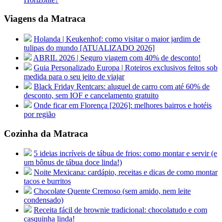
Viagens da Matraca
Holanda | Keukenhof: como visitar o maior jardim de
tulipas do mundo [ATUALIZADO 2026]
ABRIL 2026 | Seguro viagem com 40% de desconto!
Guia Personalizado Europa | Roteiros exclusivos feitos sob
medida para o seu jeito de viajar
Black Friday Rentcars: aluguel de carro com até 60% de
desconto, sem IOF e cancelamento gratuito
Onde ficar em Florença [2026]: melhores bairros e hotéis
por região
Cozinha da Matraca
5 ideias incríveis de tábua de frios: como montar e servir (e
um bônus de tábua doce linda!)
Noite Mexicana: cardápio, receitas e dicas de como montar
tacos e burritos
Chocolate Quente Cremoso (sem amido, nem leite
condensado)
Receita fácil de brownie tradicional: chocolatudo e com
casquinha linda!