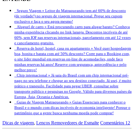
Seguro Viagem »
Leitor do Matraqueando tem até 60% de desconto
(de verdade!) no seguro de viagem internacional. Pegue seu cupom
exclusivo e faça o seu agora mesmo!
Aluguel de carro »
Está procurando carro para alugar barato? Conheça
minha experiência clicando no link laranja. Descontos incríveis de até
60%, sem IOF nas reservas internacionais, parcelamento em até 12 vezes
e cancelamento gratuito.
Reserva de hotel, hostel, casa ou apartamento »
Você quer hospedagem
boa, bonita e barata com até 50% desconto? Corre para o Booking.com,
o site líder mundial em reservas on-line de acomodações, onde faço
minhas reservas há anos! Reserve com segurança, antecedência e pelo
melhor preço!
Chip internacional »
Já saia do Brasil com um chip internacional pré-
pago no seu telefone e chegue ao seu destino conectado. Já usei, é muito
prático e tranquilo. Facilidade para pegar UBER, consultar sobre
transporte público e pesquisas no Google. Válido para diversos países da
Europa, Ásia, Oceania e Américas.
Guias de Viagem Matraqueando »
Guias Essenciais para conhecer o
Brasil e o mundo com dicas incríveis de economia inteligente! Porque o
patrimônio que a gente busca nenhuma moeda pode comprar!
Dicas de viagem
,
Lenços Removedores de Esmalte
Comentários 12