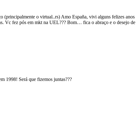
(principalmente o virtual..rs) Amo España, vivi alguns felizes anos
as. Vc fez pós em mkt na UEL??? Bom… fica o abraço e o desejo de
em 1998! Será que fizemos juntas???