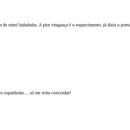
m de mim! hahahaha. A pior vingança é o esquecimento, já dizia o poet
res espanholas… só me resta concordar!