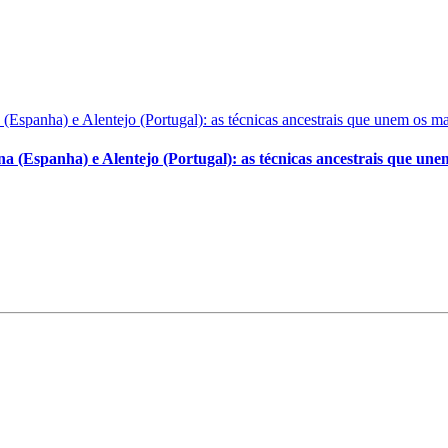
ina (Espanha) e Alentejo (Portugal): as técnicas ancestrais que un