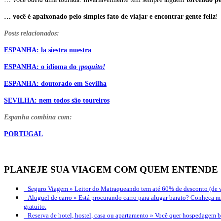
… você é apaixonado pelo simples fato de viajar e encontrar gente feliz
!
Posts relacionados:
ESPANHA: la siestra nuestra
ESPANHA: o idioma do
¡poquito!
ESPANHA: doutorado em Sevilha
SEVILHA: nem todos são toureiros
Espanha combina com:
PORTUGAL
PLANEJE SUA VIAGEM COM QUEM ENTENDE
Seguro Viagem »
Leitor do Matraqueando tem até 60% de desconto (de v
Aluguel de carro »
Está procurando carro para alugar barato? Conheça mi
gratuito.
Reserva de hotel, hostel, casa ou apartamento »
Você quer hospedagem bo