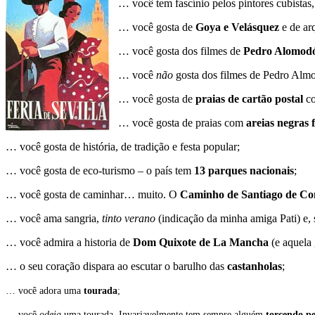
… você tem fascínio pelos pintores cubistas
… você gosta de
Goya e Velásquez
e de arq
… você gosta dos filmes de
Pedro Alomod
… você
não
gosta dos filmes de Pedro Almo
… você gosta de
praias de cartão postal
co
… você gosta de praias com
areias negras 
… você gosta de história, de tradição e festa popular;
… você gosta de eco-turismo – o país tem
13 parques nacionais
;
… você gosta de caminhar… muito. O
Caminho de Santiago de Co
… você ama sangria,
tinto verano
(indicação da minha amiga Pati) e, 
… você admira a historia de
Dom Quixote de La Mancha
(e aquela 
… o seu coração dispara ao escutar o barulho das
castanholas
;
… você adora uma
tourada
;
… você
odeia
uma tourada. Invariavelmente tem sempre alguém
torcendo pe