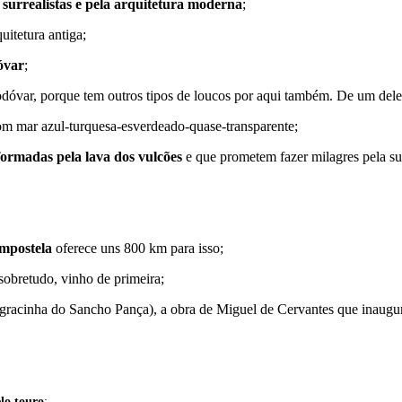
,
surrealistas e pela arquitetura moderna
;
uitetura antiga;
óvar
;
dóvar, porque tem outros tipos de loucos por aqui também. De um dele
m mar azul-turquesa-esverdeado-quase-transparente;
formadas pela lava dos vulcões
e que prometem fazer milagres pela su
mpostela
oferece uns 800 km para isso;
sobretudo, vinho de primeira;
gracinha do Sancho Pança), a obra de Miguel de Cervantes que inaugur
lo touro
;