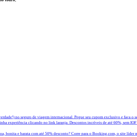
erdade!) no seguro de viagem internacional. Pegue seu cupom exclusivo e faça o 
nha experiência clicando no link laranja. Descontos incríveis de até 60%, sem IOF
a, bonita e barata com até 50% desconto? Corre para o Booking.com, o site líder 