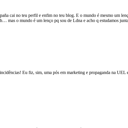
aña cai no teu perfil e enfim no teu blog. E o mundo é mesmo um lenço 
hhh… mas o mundo é um lenço pq sou de Ldna e acho q estudamos junt
coincidências! Eu fiz, sim, uma pós em marketing e propaganda na UEL 