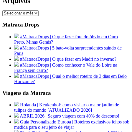
Arquivos
Arquivos
Matraca Drops
#MatracaDrops | O que fazer fora do óbvio em Ouro
Preto, Minas Gerais?
#MatracaDrops | 5 bate-volta surpreendentes saindo de
Paris
#MatracaDrops | O que fazer em Madri no inverno?
#MatracaDrops | Como conhecer o Vale do Loire na
França sem carro?
#MatracaDrops | Qual o melhor roteiro de 3 dias em Belo
Horizonte?
Viagens da Matraca
Holanda | Keukenhof: como visitar o maior jardim de
tulipas do mundo [ATUALIZADO 2026]
ABRIL 2026 | Seguro viagem com 40% de desconto!
Guia Personalizado Europa | Roteiros exclusivos feitos sob
medida para o seu jeito de viajar