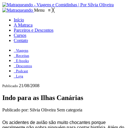
Menu
≡
╳
Início
A Matraca
Parceiros e Descontos
Cursos
Contato
Viagens
Receitas
E-books
Descontos
Podcast
Loja
21/08/2008
Publicado
Indo para as Ilhas Canárias
Publicado por: Silvia Oliveira
Sem categoria
Os acidentes de avião são muito chocantes porque
geralmente não sobra ninguém para contar história. Além do