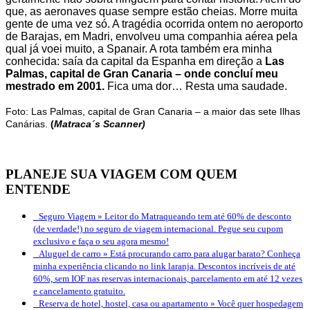
que, as aeronaves quase sempre estão cheias. Morre muita
gente de uma vez só. A tragédia ocorrida ontem no aeroporto
de Barajas, em Madri, envolveu uma companhia aérea pela
qual já voei muito, a Spanair. A rota também era minha
conhecida: saía da capital da Espanha em direção a
Las
Palmas, capital de Gran Canaria
– onde concluí meu
mestrado em 2001.
Fica uma dor… Resta uma saudade.
.
Foto: Las Palmas, capital de Gran Canaria – a maior das sete Ilhas
Canárias.
(
Matraca´s Scanner)
PLANEJE SUA VIAGEM COM QUEM
ENTENDE
Seguro Viagem »
Leitor do Matraqueando tem até 60% de desconto
(de verdade!) no seguro de viagem internacional. Pegue seu cupom
exclusivo e faça o seu agora mesmo!
Aluguel de carro »
Está procurando carro para alugar barato? Conheça
minha experiência clicando no link laranja. Descontos incríveis de até
60%, sem IOF nas reservas internacionais, parcelamento em até 12 vezes
e cancelamento gratuito.
Reserva de hotel, hostel, casa ou apartamento »
Você quer hospedagem