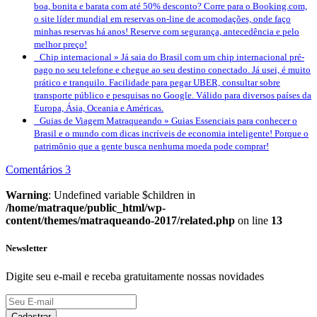
boa, bonita e barata com até 50% desconto? Corre para o Booking.com,
o site líder mundial em reservas on-line de acomodações, onde faço
minhas reservas há anos! Reserve com segurança, antecedência e pelo
melhor preço!
Chip internacional »
Já saia do Brasil com um chip internacional pré-
pago no seu telefone e chegue ao seu destino conectado. Já usei, é muito
prático e tranquilo. Facilidade para pegar UBER, consultar sobre
transporte público e pesquisas no Google. Válido para diversos países da
Europa, Ásia, Oceania e Américas.
Guias de Viagem Matraqueando »
Guias Essenciais para conhecer o
Brasil e o mundo com dicas incríveis de economia inteligente! Porque o
patrimônio que a gente busca nenhuma moeda pode comprar!
Comentários 3
Warning
: Undefined variable $children in
/home/matraque/public_html/wp-
content/themes/matraqueando-2017/related.php
on line
13
Newsletter
Digite seu e-mail e receba gratuitamente nossas novidades