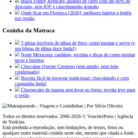
Black Friday Rentcars: aluguel de carro com até 60% de
desconto, sem IOF e cancelamento gratuito
Onde ficar em Florença [2026]: melhores bairros e hotéis
por região
Cozinha da Matraca
5 ideias incríveis de tábua de frios: como montar e servir (e
um bônus de tábua doce linda!)
Noite Mexicana: cardápio, receitas e dicas de como montar
tacos e burritos
Chocolate Quente Cremoso (sem amido, nem leite
condensado)
Receita fácil de brownie tradicional: chocolatudo e com
casquinha linda!
Cheesecake de manga sem levar ao forno: receita leve para
o verão
Todos os direitos reservados. 2006-2026 © VoucherPress | Agência
de Notícias.
Está proibida a reprodução, sem limitações, de textos, fotos ou
qualquer outro material contido neste site, mesmo que citada a fonte.