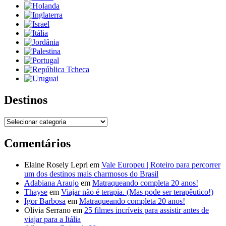
Destinos
Destinos
Comentários
Elaine Rosely Lepri
em
Vale Europeu | Roteiro para percorrer
um dos destinos mais charmosos do Brasil
Adabiana Araujo
em
Matraqueando completa 20 anos!
Thayse
em
Viajar não é terapia. (Mas pode ser terapêutico!)
Igor Barbosa
em
Matraqueando completa 20 anos!
Olivia Serrano
em
25 filmes incríveis para assistir antes de
viajar para a Itália