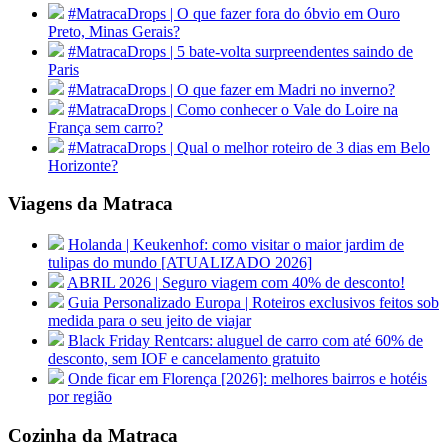
#MatracaDrops | O que fazer fora do óbvio em Ouro
Preto, Minas Gerais?
#MatracaDrops | 5 bate-volta surpreendentes saindo de
Paris
#MatracaDrops | O que fazer em Madri no inverno?
#MatracaDrops | Como conhecer o Vale do Loire na
França sem carro?
#MatracaDrops | Qual o melhor roteiro de 3 dias em Belo
Horizonte?
Viagens da Matraca
Holanda | Keukenhof: como visitar o maior jardim de
tulipas do mundo [ATUALIZADO 2026]
ABRIL 2026 | Seguro viagem com 40% de desconto!
Guia Personalizado Europa | Roteiros exclusivos feitos sob
medida para o seu jeito de viajar
Black Friday Rentcars: aluguel de carro com até 60% de
desconto, sem IOF e cancelamento gratuito
Onde ficar em Florença [2026]: melhores bairros e hotéis
por região
Cozinha da Matraca