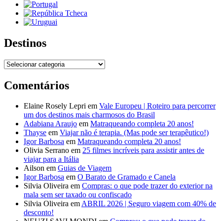
Destinos
Destinos
Comentários
Elaine Rosely Lepri
em
Vale Europeu | Roteiro para percorrer
um dos destinos mais charmosos do Brasil
Adabiana Araujo
em
Matraqueando completa 20 anos!
Thayse
em
Viajar não é terapia. (Mas pode ser terapêutico!)
Igor Barbosa
em
Matraqueando completa 20 anos!
Olivia Serrano
em
25 filmes incríveis para assistir antes de
viajar para a Itália
Ailson
em
Guias de Viagem
Igor Barbosa
em
O Barato de Gramado e Canela
Silvia Oliveira
em
Compras: o que pode trazer do exterior na
mala sem ser taxado ou confiscado
Silvia Oliveira
em
ABRIL 2026 | Seguro viagem com 40% de
desconto!