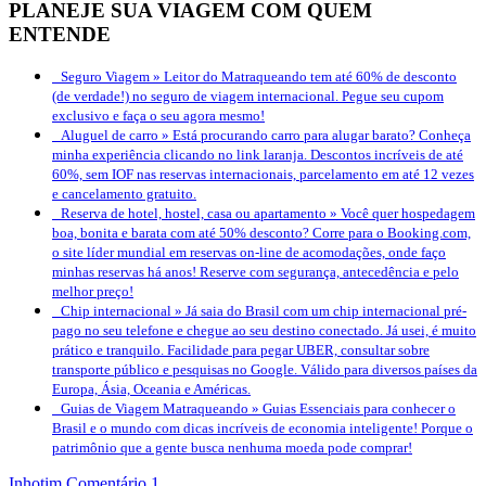
PLANEJE SUA VIAGEM COM QUEM
ENTENDE
Seguro Viagem »
Leitor do Matraqueando tem até 60% de desconto
(de verdade!) no seguro de viagem internacional. Pegue seu cupom
exclusivo e faça o seu agora mesmo!
Aluguel de carro »
Está procurando carro para alugar barato? Conheça
minha experiência clicando no link laranja. Descontos incríveis de até
60%, sem IOF nas reservas internacionais, parcelamento em até 12 vezes
e cancelamento gratuito.
Reserva de hotel, hostel, casa ou apartamento »
Você quer hospedagem
boa, bonita e barata com até 50% desconto? Corre para o Booking.com,
o site líder mundial em reservas on-line de acomodações, onde faço
minhas reservas há anos! Reserve com segurança, antecedência e pelo
melhor preço!
Chip internacional »
Já saia do Brasil com um chip internacional pré-
pago no seu telefone e chegue ao seu destino conectado. Já usei, é muito
prático e tranquilo. Facilidade para pegar UBER, consultar sobre
transporte público e pesquisas no Google. Válido para diversos países da
Europa, Ásia, Oceania e Américas.
Guias de Viagem Matraqueando »
Guias Essenciais para conhecer o
Brasil e o mundo com dicas incríveis de economia inteligente! Porque o
patrimônio que a gente busca nenhuma moeda pode comprar!
Inhotim
Comentário 1