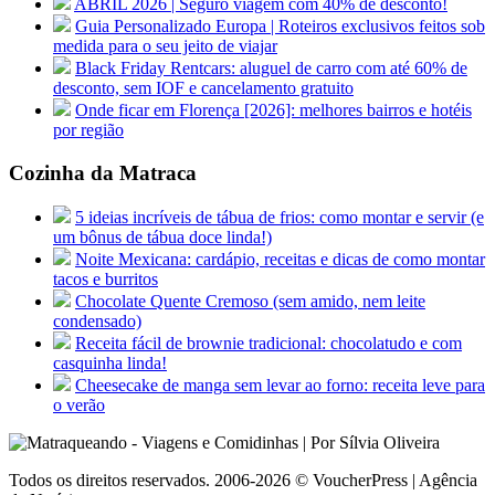
ABRIL 2026 | Seguro viagem com 40% de desconto!
Guia Personalizado Europa | Roteiros exclusivos feitos sob
medida para o seu jeito de viajar
Black Friday Rentcars: aluguel de carro com até 60% de
desconto, sem IOF e cancelamento gratuito
Onde ficar em Florença [2026]: melhores bairros e hotéis
por região
Cozinha da Matraca
5 ideias incríveis de tábua de frios: como montar e servir (e
um bônus de tábua doce linda!)
Noite Mexicana: cardápio, receitas e dicas de como montar
tacos e burritos
Chocolate Quente Cremoso (sem amido, nem leite
condensado)
Receita fácil de brownie tradicional: chocolatudo e com
casquinha linda!
Cheesecake de manga sem levar ao forno: receita leve para
o verão
Todos os direitos reservados. 2006-2026 © VoucherPress | Agência