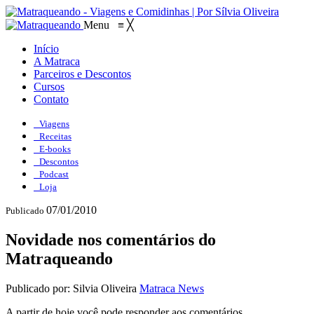
Menu
≡
╳
Início
A Matraca
Parceiros e Descontos
Cursos
Contato
Viagens
Receitas
E-books
Descontos
Podcast
Loja
07/01/2010
Publicado
Novidade nos comentários do
Matraqueando
Publicado por: Silvia Oliveira
Matraca News
A partir de hoje você pode responder aos comentários