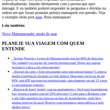
individualmente, falando diretamente com a pessoa que quer
interagir. E eu também poderei responder às perguntas e dúvidas na
ordem em que foram postadas pelo(a) matraquete em questão. Veja
o exemplo neste post
aqui
. Bora matraquear!
Leia também:
Novo Matraqueando: modo de usar
PLANEJE SUA VIAGEM COM QUEM
ENTENDE
Seguro Viagem »
Leitor do Matraqueando tem até 60% de desconto
(de verdade!) no seguro de viagem internacional. Pegue seu cupom
exclusivo e faça o seu agora mesmo!
Aluguel de carro »
Está procurando carro para alugar barato? Conheça
minha experiência clicando no link laranja. Descontos incríveis de até
60%, sem IOF nas reservas internacionais, parcelamento em até 12 vezes
e cancelamento gratuito.
Reserva de hotel, hostel, casa ou apartamento »
Você quer hospedagem
boa, bonita e barata com até 50% desconto? Corre para o Booking.com,
o site líder mundial em reservas on-line de acomodações, onde faço
minhas reservas há anos! Reserve com segurança, antecedência e pelo
melhor preço!