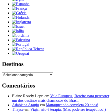
Destinos
Destinos
Comentários
Elaine Rosely Lepri
em
Vale Europeu | Roteiro para percorrer
um dos destinos mais charmosos do Brasil
Adabiana Araujo
em
Matraqueando completa 20 anos!
Thayse
em
Viajar não é terapia. (Mas pode ser terapêutico!)