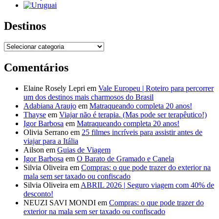
Destinos
Destinos
Comentários
Elaine Rosely Lepri
em
Vale Europeu | Roteiro para percorrer
um dos destinos mais charmosos do Brasil
Adabiana Araujo
em
Matraqueando completa 20 anos!
Thayse
em
Viajar não é terapia. (Mas pode ser terapêutico!)
Igor Barbosa
em
Matraqueando completa 20 anos!
Olivia Serrano
em
25 filmes incríveis para assistir antes de
viajar para a Itália
Ailson
em
Guias de Viagem
Igor Barbosa
em
O Barato de Gramado e Canela
Silvia Oliveira
em
Compras: o que pode trazer do exterior na
mala sem ser taxado ou confiscado
Silvia Oliveira
em
ABRIL 2026 | Seguro viagem com 40% de
desconto!
NEUZI SAVI MONDI
em
Compras: o que pode trazer do
exterior na mala sem ser taxado ou confiscado