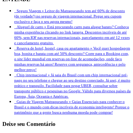
Seguro Viagem »
Leitor do Matraqueando tem até 60% de desconto
(de verdade!) no seguro de viagem internacional. Pegue seu cupom
exclusivo e faça o seu agora mesmo!
Aluguel de carro »
Está procurando carro para alugar barato? Conheça
minha experiência clicando no link laranja. Descontos incríveis de até
60%, sem IOF nas reservas internacionais, parcelamento em até 12 vezes
e cancelamento gratuito.
Reserva de hotel, hostel, casa ou apartamento »
Você quer hospedagem
boa, bonita e barata com até 50% desconto? Corre para o Booking.com,
o site líder mundial em reservas on-line de acomodações, onde faço
minhas reservas há anos! Reserve com segurança, antecedência e pelo
melhor preço!
Chip internacional »
Já saia do Brasil com um chip internacional pré-
pago no seu telefone e chegue ao seu destino conectado. Já usei, é muito
prático e tranquilo. Facilidade para pegar UBER, consultar sobre
transporte público e pesquisas no Google. Válido para diversos países da
Europa, Ásia, Oceania e Américas.
Guias de Viagem Matraqueando »
Guias Essenciais para conhecer o
Brasil e o mundo com dicas incríveis de economia inteligente! Porque o
patrimônio que a gente busca nenhuma moeda pode comprar!
Deixe seu Comentário