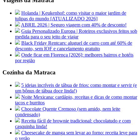
Viagens da Matraca
Holanda | Keukenhof: como visitar o maior jardim de
tulipas do mundo [ATUALIZADO 2026]
ABRIL 2026 | Seguro viagem com 40% de desconto!
Guia Personalizado Europa | Roteiros exclusivos feitos sob
medida para o seu jeito de viajar
Black Friday Rentcars: aluguel de carro com até 60% de
desconto, sem IOF e cancelamento gratuito
Onde ficar em Florença [2026]: melhores bairros e hotéis
por região
Cozinha da Matraca
5 ideias incríveis de tábua de frios: como montar e servir (e
um bônus de tábua doce linda!)
Noite Mexicana: cardápio, receitas e dicas de como montar
tacos e burritos
Chocolate Quente Cremoso (sem amido, nem leite
condensado)
Receita fácil de brownie tradicional: chocolatudo e com
casquinha linda!
Cheesecake de manga sem levar ao forno: receita leve para
o verão