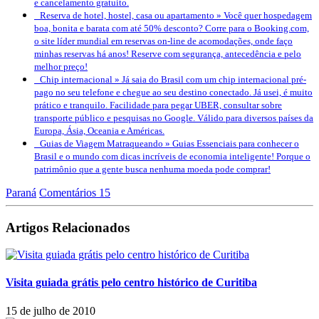
e cancelamento gratuito.
Reserva de hotel, hostel, casa ou apartamento »
Você quer hospedagem
boa, bonita e barata com até 50% desconto? Corre para o Booking.com,
o site líder mundial em reservas on-line de acomodações, onde faço
minhas reservas há anos! Reserve com segurança, antecedência e pelo
melhor preço!
Chip internacional »
Já saia do Brasil com um chip internacional pré-
pago no seu telefone e chegue ao seu destino conectado. Já usei, é muito
prático e tranquilo. Facilidade para pegar UBER, consultar sobre
transporte público e pesquisas no Google. Válido para diversos países da
Europa, Ásia, Oceania e Américas.
Guias de Viagem Matraqueando »
Guias Essenciais para conhecer o
Brasil e o mundo com dicas incríveis de economia inteligente! Porque o
patrimônio que a gente busca nenhuma moeda pode comprar!
Paraná
Comentários 15
Artigos Relacionados
Visita guiada grátis pelo centro histórico de Curitiba
15 de julho de 2010