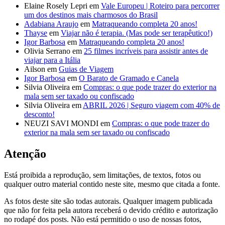
Elaine Rosely Lepri
em
Vale Europeu | Roteiro para percorrer
um dos destinos mais charmosos do Brasil
Adabiana Araujo
em
Matraqueando completa 20 anos!
Thayse
em
Viajar não é terapia. (Mas pode ser terapêutico!)
Igor Barbosa
em
Matraqueando completa 20 anos!
Olivia Serrano
em
25 filmes incríveis para assistir antes de
viajar para a Itália
Ailson
em
Guias de Viagem
Igor Barbosa
em
O Barato de Gramado e Canela
Silvia Oliveira
em
Compras: o que pode trazer do exterior na
mala sem ser taxado ou confiscado
Silvia Oliveira
em
ABRIL 2026 | Seguro viagem com 40% de
desconto!
NEUZI SAVI MONDI
em
Compras: o que pode trazer do
exterior na mala sem ser taxado ou confiscado
Atenção
Está proibida a reprodução, sem limitações, de textos, fotos ou
qualquer outro material contido neste site, mesmo que citada a fonte.
As fotos deste site são todas autorais. Qualquer imagem publicada
que não for feita pela autora receberá o devido crédito e autorização
no rodapé dos posts. Não está permitido o uso de nossas fotos,