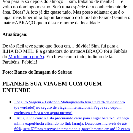
Vou para lá só depois do almoço – sim, trabalho de manhã! – e
volto no domingo mesmo. Será uma espécie de reconhecimento de
área. Dicas? A foto já diz quase tudo. Mas posso adiantar que é o
lugar mais hiper-ultra-top inflacionado do litoral do Paraná! Ganha o
matracABRAÇO quem disser o nome da localidade.
Atualização:
De tão fácil teve gente que ficou em… dúvida! Sim, fui para a
ILHA DO MEL. E a ganhadora do matracABRAÇO foi a Fabíola
do
Mochilando por Aí
. Em breve conto tudo, tudinho de lá.
Parabéns, Fabíola!
Foto: Banco de Imagem do Sebrae
PLANEJE SUA VIAGEM COM QUEM
ENTENDE
Seguro Viagem »
Leitor do Matraqueando tem até 60% de desconto
(de verdade!) no seguro de viagem internacional. Pegue seu cupom
exclusivo e faça o seu agora mesmo!
Aluguel de carro »
Está procurando carro para alugar barato? Conheça
minha experiência clicando no link laranja. Descontos incríveis de até
60%, sem IOF nas reservas internacionais, parcelamento em até 12 vezes