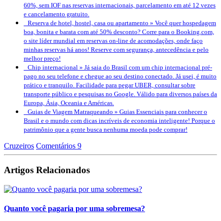
60%, sem IOF nas reservas internacionais, parcelamento em até 12 vezes
e cancelamento gratuito.
Reserva de hotel, hostel, casa ou apartamento »
Você quer hospedagem
boa, bonita e barata com até 50% desconto? Corre para o Booking.com,
o site líder mundial em reservas on-line de acomodações, onde faço
minhas reservas há anos! Reserve com segurança, antecedência e pelo
melhor preço!
Chip internacional »
Já saia do Brasil com um chip internacional pré-
pago no seu telefone e chegue ao seu destino conectado. Já usei, é muito
prático e tranquilo. Facilidade para pegar UBER, consultar sobre
transporte público e pesquisas no Google. Válido para diversos países da
Europa, Ásia, Oceania e Américas.
Guias de Viagem Matraqueando »
Guias Essenciais para conhecer o
Brasil e o mundo com dicas incríveis de economia inteligente! Porque o
patrimônio que a gente busca nenhuma moeda pode comprar!
Cruzeiros
Comentários 9
Artigos Relacionados
Quanto você pagaria por uma sobremesa?