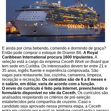
E ainda por cima bebendo, comendo e dormindo de graça?
Então pode comprar o estoque de Dramin B6.
A Royal
Caribbean International procura 1600 tripulantes.
A
seleção está a cargo da empresa
Ceceth Work on Board
que
tem sede em Curitiba. Os interessados devem ter entre 21 e
35 anos, inglês fluente e experiência comprovada. São
vagas para restaurante, bar, cozinha, camareira, limpeza,
recepção e recreação.
Os contratos são de 6 a 8 meses e
o salário, em dólar, varia de acordo com a função.
O envio do currículo é feito pela Internet, preenchendo o
formulário disponível no site da Ceceth.
Os currículos são
analisados respeitando os critérios de pré-seleção
estabelecidos pela companhia de cruzeiro. Caso o
candidato seja aprovado nessa primeira etapa, a Ceceth
entra em contato por e-mail ou telefone convidando a pessoa