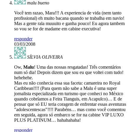
malu bueno
Você tem razao, Mara!!! A experiencia de vida (nem tanto
profissional) eh muito bacana quando se trabalha em navio!
Mas a gente rala muuuito e ganha pouco! Eu agora tambem
so vou se for de madame em cabine executiva!
responder
03/03/2008
SÍLVIA OLIVEIRA
Ow,
Malu
! Uma das nossas resgatadas! Três comentários
num só dia! Depois dizem que sou eu que voltei com tudo!
hehehehe.
Mas eu não conhecia essa sua faceta: camareira no Royal
Caribbean!!!! (Para quem não sabe a Malu é uma super
jornalista especializada em turismo que conheci no México
quando cobríamos a Feira Tianguis, em Acapulco)… E de
pensar que só EU teria coragem de enfrentar essas aventuras
"adolescentescas"!!!! Parabéns… mas como você comentou
em seguida, agora só embarco se for na cabine VIP LUXO
PLUS PLATINUM… hahahahaha!
responder