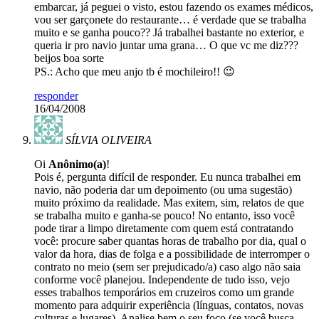
embarcar, já peguei o visto, estou fazendo os exames médicos,
vou ser garçonete do restaurante… é verdade que se trabalha
muito e se ganha pouco?? Já trabalhei bastante no exterior, e
queria ir pro navio juntar uma grana… O que vc me diz???
beijos boa sorte
PS.: Acho que meu anjo tb é mochileiro!! 😉
responder
16/04/2008
SÍLVIA OLIVEIRA
Oi
Anônimo(a)
!
Pois é, pergunta difícil de responder. Eu nunca trabalhei em
navio, não poderia dar um depoimento (ou uma sugestão)
muito próximo da realidade. Mas exitem, sim, relatos de que
se trabalha muito e ganha-se pouco! No entanto, isso você
pode tirar a limpo diretamente com quem está contratando
você: procure saber quantas horas de trabalho por dia, qual o
valor da hora, dias de folga e a possibilidade de interromper o
contrato no meio (sem ser prejudicado/a) caso algo não saia
conforme você planejou. Independente de tudo isso, vejo
esses trabalhos temporários em cruzeiros como um grande
momento para adquirir experiência (línguas, contatos, novas
culturas e lugares). Analise bem o seu foco (se você busca