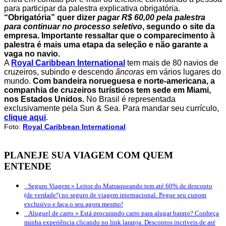
para participar da palestra explicativa obrigatória.
“Obrigatória” quer dizer
pagar R$ 60,00 pela palestra
para continuar no processo seletivo
, segundo o site da
empresa. Importante ressaltar que o comparecimento à
palestra é mais uma etapa da seleção e não garante a
vaga no navio.
A
Royal Caribbean International
tem mais de 80 navios de
cruzeiros, subindo e descendo
âncoras
em vários lugares do
mundo.
Com bandeira norueguesa e norte-americana, a
companhia de cruzeiros turísticos tem sede em Miami,
nos Estados Unidos.
No Brasil é representada
exclusivamente pela Sun & Sea. Para mandar seu currículo,
clique aqui
.
Foto:
Royal Caribbean International
PLANEJE SUA VIAGEM COM QUEM
ENTENDE
Seguro Viagem »
Leitor do Matraqueando tem até 60% de desconto
(de verdade!) no seguro de viagem internacional. Pegue seu cupom
exclusivo e faça o seu agora mesmo!
Aluguel de carro »
Está procurando carro para alugar barato? Conheça
minha experiência clicando no link laranja. Descontos incríveis de até