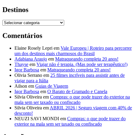
Destinos
Destinos
Comentários
Elaine Rosely Lepri
em
Vale Europeu | Roteiro para percorrer
um dos destinos mais charmosos do Brasil
Adabiana Araujo
em
Matraqueando completa 20 anos!
Thayse
em
Viajar não é terapia. (Mas pode ser terapêutico!)
Igor Barbosa
em
Matraqueando completa 20 anos!
Olivia Serrano
em
25 filmes incríveis para assistir antes de
viajar para a Itália
Ailson
em
Guias de Viagem
Igor Barbosa
em
O Barato de Gramado e Canela
Silvia Oliveira
em
Compras: o que pode trazer do exterior na
mala sem ser taxado ou confiscado
Silvia Oliveira
em
ABRIL 2026 | Seguro viagem com 40% de
desconto!
NEUZI SAVI MONDI
em
Compras: o que pode trazer do
exterior na mala sem ser taxado ou confiscado