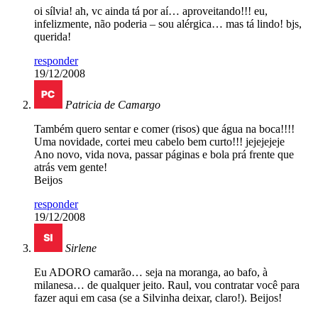
oi sílvia! ah, vc ainda tá por aí… aproveitando!!! eu,
infelizmente, não poderia – sou alérgica… mas tá lindo! bjs,
querida!
responder
19/12/2008
Patricia de Camargo
Também quero sentar e comer (risos) que água na boca!!!!
Uma novidade, cortei meu cabelo bem curto!!! jejejejeje
Ano novo, vida nova, passar páginas e bola prá frente que
atrás vem gente!
Beijos
responder
19/12/2008
Sirlene
Eu ADORO camarão… seja na moranga, ao bafo, à
milanesa… de qualquer jeito. Raul, vou contratar você para
fazer aqui em casa (se a Silvinha deixar, claro!). Beijos!