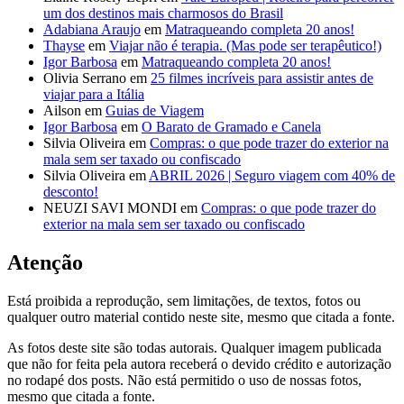
um dos destinos mais charmosos do Brasil
Adabiana Araujo
em
Matraqueando completa 20 anos!
Thayse
em
Viajar não é terapia. (Mas pode ser terapêutico!)
Igor Barbosa
em
Matraqueando completa 20 anos!
Olivia Serrano
em
25 filmes incríveis para assistir antes de
viajar para a Itália
Ailson
em
Guias de Viagem
Igor Barbosa
em
O Barato de Gramado e Canela
Silvia Oliveira
em
Compras: o que pode trazer do exterior na
mala sem ser taxado ou confiscado
Silvia Oliveira
em
ABRIL 2026 | Seguro viagem com 40% de
desconto!
NEUZI SAVI MONDI
em
Compras: o que pode trazer do
exterior na mala sem ser taxado ou confiscado
Atenção
Está proibida a reprodução, sem limitações, de textos, fotos ou
qualquer outro material contido neste site, mesmo que citada a fonte.
As fotos deste site são todas autorais. Qualquer imagem publicada
que não for feita pela autora receberá o devido crédito e autorização
no rodapé dos posts. Não está permitido o uso de nossas fotos,
mesmo que citada a fonte.