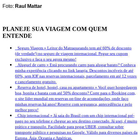
Foto:
Raul Mattar
PLANEJE SUA VIAGEM COM QUEM
ENTENDE
Seguro Viagem »
Leitor do Matraqueando tem até 60% de desconto
(de verdade!) no seguro de viagem internacional. Pegue seu cupom
exclusivo e faça o seu agora mesmo!
Aluguel de carro »
Está procurando carro para alugar barato? Conheça
minha experiência clicando no link laranja. Descontos incríveis de até
60%, sem IOF nas reservas internacionais, parcelamento em até 12 vezes
e cancelamento gratuito.
Reserva de hotel, hostel, casa ou apartamento »
Você quer hospedagem
boa, bonita e barata com até 50% desconto? Corre para o Booking.com,
o site líder mundial em reservas on-line de acomodações, onde faço
minhas reservas há anos! Reserve com segurança, antecedência e pelo
melhor preço!
Chip internacional »
Já saia do Brasil com um chip internacional pré-
pago no seu telefone e chegue ao seu destino conectado. Já usei, é muito
prático e tranquilo. Facilidade para pegar UBER, consultar sobre
transporte público e pesquisas no Google. Válido para diversos países da
Europa, Ásia, Oceania e Américas.