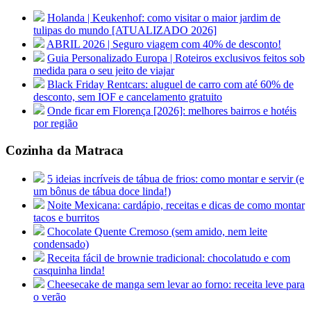
Holanda | Keukenhof: como visitar o maior jardim de
tulipas do mundo [ATUALIZADO 2026]
ABRIL 2026 | Seguro viagem com 40% de desconto!
Guia Personalizado Europa | Roteiros exclusivos feitos sob
medida para o seu jeito de viajar
Black Friday Rentcars: aluguel de carro com até 60% de
desconto, sem IOF e cancelamento gratuito
Onde ficar em Florença [2026]: melhores bairros e hotéis
por região
Cozinha da Matraca
5 ideias incríveis de tábua de frios: como montar e servir (e
um bônus de tábua doce linda!)
Noite Mexicana: cardápio, receitas e dicas de como montar
tacos e burritos
Chocolate Quente Cremoso (sem amido, nem leite
condensado)
Receita fácil de brownie tradicional: chocolatudo e com
casquinha linda!
Cheesecake de manga sem levar ao forno: receita leve para
o verão