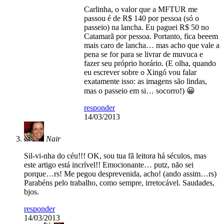
Carlinha, o valor que a MFTUR me
passou é de R$ 140 por pessoa (só o
passeio) na lancha. Eu paguei R$ 50 no
Catamarã por pessoa. Portanto, fica beeem
mais caro de lancha… mas acho que vale a
pena se for para se livrar de muvuca e
fazer seu próprio horário. (E olha, quando
eu escrever sobre o Xingó vou falar
exatamente isso: as imagens são lindas,
mas o passeio em si… socorro!) 😀
responder
14/03/2013
Nair
Sil-vi-nha do céu!!! OK, sou tua fã leitora há séculos, mas
este artigo está incrível!! Emocionante… putz, não sei
porque…rs! Me pegou desprevenida, acho! (ando assim…rs)
Parabéns pelo trabalho, como sempre, irretocável. Saudades,
bjos.
responder
14/03/2013