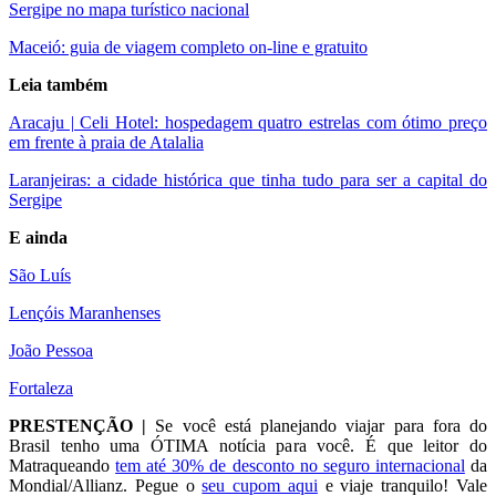
Sergipe no mapa turístico nacional
Maceió: guia de viagem completo on-line e gratuito
Leia também
Aracaju | Celi Hotel: hospedagem quatro estrelas com ótimo preço
em frente à praia de Atalalia
Laranjeiras: a cidade histórica que tinha tudo para ser a capital do
Sergipe
E ainda
São Luís
Lençóis Maranhenses
João Pessoa
Fortaleza
PRESTENÇÃO |
Se você está planejando viajar para fora do
Brasil tenho uma ÓTIMA notícia para você. É que leitor do
Matraqueando
tem até 30% de desconto no seguro internacional
da
Mondial/Allianz. Pegue o
seu cupom aqui
e viaje tranquilo! Vale