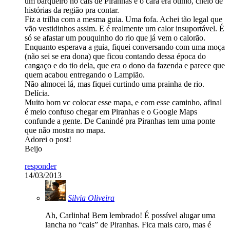
um barqueiro no cais de Piranhas e o cara era ótimo, cheio de
histórias da região pra contar.
Fiz a trilha com a mesma guia. Uma fofa. Achei tão legal que
vão vestidinhos assim. E é realmente um calor insuportável. É
só se afastar um pouquinho do rio que já vem o calorão.
Enquanto esperava a guia, fiquei conversando com uma moça
(não sei se era dona) que ficou contando dessa época do
cangaço e do tio dela, que era o dono da fazenda e parece que
quem acabou entregando o Lampião.
Não almocei lá, mas fiquei curtindo uma prainha de rio.
Delícia.
Muito bom vc colocar esse mapa, e com esse caminho, afinal
é meio confuso chegar em Piranhas e o Google Maps
confunde a gente. De Canindé pra Piranhas tem uma ponte
que não mostra no mapa.
Adorei o post!
Beijo
responder
14/03/2013
Silvia Oliveira
Ah, Carlinha! Bem lembrado! É possível alugar uma
lancha no “cais” de Piranhas. Fica mais caro, mas é