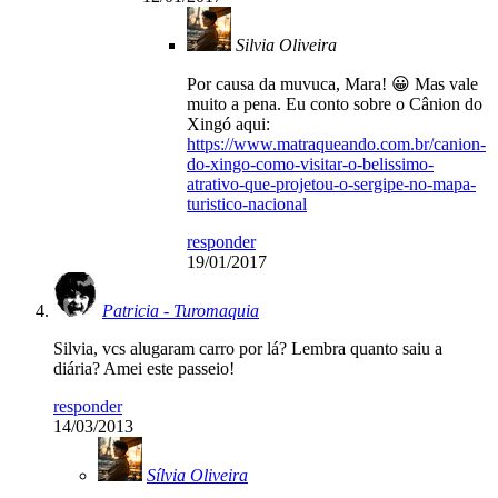
Silvia Oliveira
Por causa da muvuca, Mara! 😀 Mas vale
muito a pena. Eu conto sobre o Cânion do
Xingó aqui:
https://www.matraqueando.com.br/canion-
do-xingo-como-visitar-o-belissimo-
atrativo-que-projetou-o-sergipe-no-mapa-
turistico-nacional
responder
19/01/2017
Patricia - Turomaquia
Silvia, vcs alugaram carro por lá? Lembra quanto saiu a
diária? Amei este passeio!
responder
14/03/2013
Sílvia Oliveira