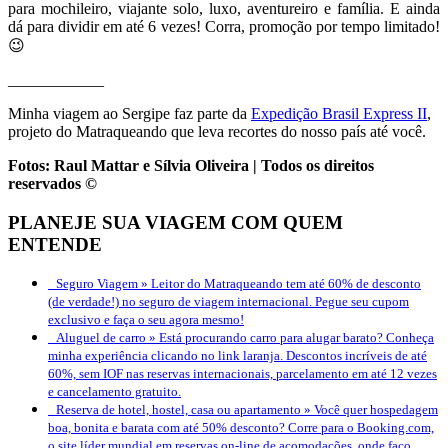
para mochileiro, viajante solo, luxo, aventureiro e família. E ainda
dá para dividir em até 6 vezes! Corra, promoção por tempo limitado!
😉
____________
Minha viagem ao Sergipe faz parte da
Expedição Brasil Express II
,
projeto do Matraqueando que leva recortes do nosso país até você.
Fotos: Raul Mattar e Sílvia Oliveira | Todos os direitos
reservados ©
PLANEJE SUA VIAGEM COM QUEM
ENTENDE
Seguro Viagem »
Leitor do Matraqueando tem até 60% de desconto
(de verdade!) no seguro de viagem internacional. Pegue seu cupom
exclusivo e faça o seu agora mesmo!
Aluguel de carro »
Está procurando carro para alugar barato? Conheça
minha experiência clicando no link laranja. Descontos incríveis de até
60%, sem IOF nas reservas internacionais, parcelamento em até 12 vezes
e cancelamento gratuito.
Reserva de hotel, hostel, casa ou apartamento »
Você quer hospedagem
boa, bonita e barata com até 50% desconto? Corre para o Booking.com,
o site líder mundial em reservas on-line de acomodações, onde faço