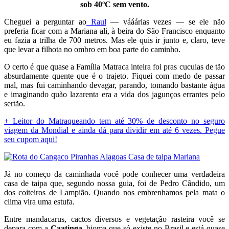
sob 40ºC sem vento.
Cheguei a perguntar ao
Raul
— vááárias vezes — se ele não
preferia ficar com a Mariana ali, à beira do São Francisco enquanto
eu fazia a trilha de 700 metros. Mas ele quis ir junto e, claro, teve
que levar a filhota no ombro em boa parte do caminho.
O certo é que quase a Família Matraca inteira foi pras cucuias de tão
absurdamente quente que é o trajeto. Fiquei com medo de passar
mal, mas fui caminhando devagar, parando, tomando bastante água
e imaginando quão lazarenta era a vida dos jagunços errantes pelo
sertão.
+ Leitor do Matraqueando tem até 30% de desconto no seguro
viagem da Mondial e ainda dá para dividir em até 6 vezes. Pegue
seu cupom aqui!
Já no começo da caminhada você pode conhecer uma verdadeira
casa de taipa que, segundo nossa guia, foi de Pedro Cândido, um
dos coiteiros de Lampião. Quando nos embrenhamos pela mata o
clima vira uma estufa.
Entre mandacarus, cactos diversos e vegetação rasteira você se
depara com a
Caatinga
, bioma que só existe no Brasil e está quase