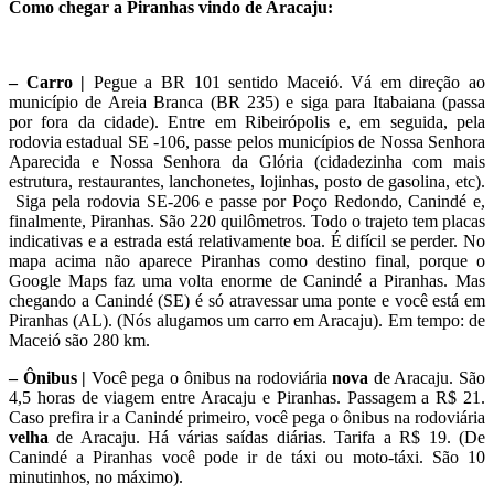
Como chegar a Piranhas vindo de Aracaju:
– Carro |
Pegue a BR 101 sentido Maceió. Vá em direção ao
município de Areia Branca (BR 235) e siga para Itabaiana (passa
por fora da cidade). Entre em Ribeirópolis e, em seguida, pela
rodovia estadual SE -106, passe pelos municípios de Nossa Senhora
Aparecida e Nossa Senhora da Glória (cidadezinha com mais
estrutura, restaurantes, lanchonetes, lojinhas, posto de gasolina, etc).
Siga pela rodovia SE-206 e passe por Poço Redondo, Canindé e,
finalmente, Piranhas. São 220 quilômetros. Todo o trajeto tem placas
indicativas e a estrada está relativamente boa. É difícil se perder. No
mapa acima não aparece Piranhas como destino final, porque o
Google Maps faz uma volta enorme de Canindé a Piranhas. Mas
chegando a Canindé (SE) é só atravessar uma ponte e você está em
Piranhas (AL). (Nós alugamos um carro em Aracaju). Em tempo: de
Maceió são 280 km.
– Ônibus |
Você pega o ônibus na rodoviária
nova
de Aracaju. São
4,5 horas de viagem entre Aracaju e Piranhas. Passagem a R$ 21.
Caso prefira ir a Canindé primeiro, você pega o ônibus na rodoviária
velha
de Aracaju. Há várias saídas diárias. Tarifa a R$ 19. (De
Canindé a Piranhas você pode ir de táxi ou moto-táxi. São 10
minutinhos, no máximo).