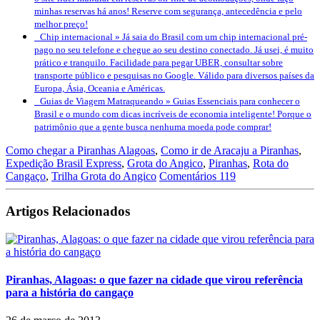
minhas reservas há anos! Reserve com segurança, antecedência e pelo
melhor preço!
Chip internacional »
Já saia do Brasil com um chip internacional pré-
pago no seu telefone e chegue ao seu destino conectado. Já usei, é muito
prático e tranquilo. Facilidade para pegar UBER, consultar sobre
transporte público e pesquisas no Google. Válido para diversos países da
Europa, Ásia, Oceania e Américas.
Guias de Viagem Matraqueando »
Guias Essenciais para conhecer o
Brasil e o mundo com dicas incríveis de economia inteligente! Porque o
patrimônio que a gente busca nenhuma moeda pode comprar!
Como chegar a Piranhas Alagoas
,
Como ir de Aracaju a Piranhas
,
Expedição Brasil Express
,
Grota do Angico
,
Piranhas
,
Rota do
Cangaço
,
Trilha Grota do Angico
Comentários 119
Artigos Relacionados
Piranhas, Alagoas: o que fazer na cidade que virou referência
para a história do cangaço