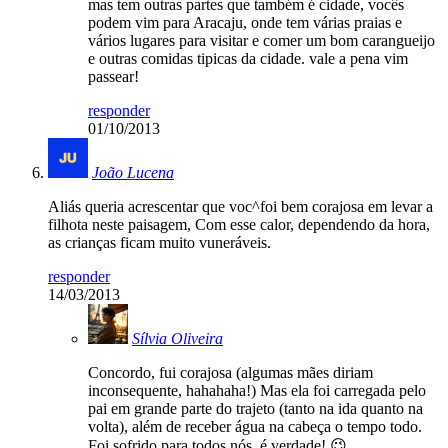
mas tem outras partes que também é cidade, vocês
podem vim para Aracaju, onde tem várias praias e
vários lugares para visitar e comer um bom carangueijo
e outras comidas tipicas da cidade. vale a pena vim
passear!
responder
01/10/2013
João Lucena
Aliás queria acrescentar que voc^foi bem corajosa em levar a
filhota neste paisagem, Com esse calor, dependendo da hora,
as crianças ficam muito vuneráveis.
responder
14/03/2013
Sílvia Oliveira
Concordo, fui corajosa (algumas mães diriam
inconsequente, hahahaha!) Mas ela foi carregada pelo
pai em grande parte do trajeto (tanto na ida quanto na
volta), além de receber água na cabeça o tempo todo.
Foi sofrido para todos nós, é verdade! 😉