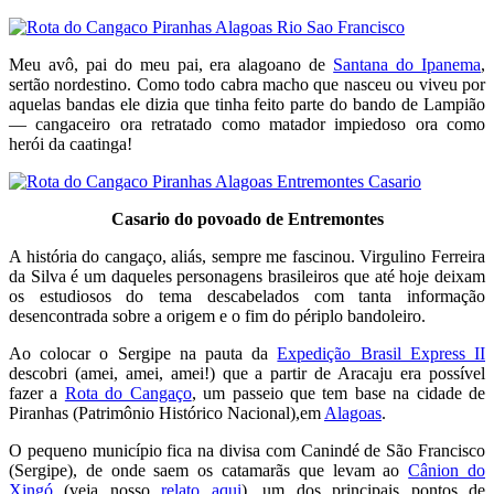
Meu avô, pai do meu pai, era alagoano de
Santana do Ipanema
,
sertão nordestino. Como todo cabra macho que nasceu ou viveu por
aquelas bandas ele dizia que tinha feito parte do bando de Lampião
— cangaceiro ora retratado como matador impiedoso ora como
herói da caatinga!
Casario do povoado de Entremontes
A história do cangaço, aliás, sempre me fascinou. Virgulino Ferreira
da Silva é um daqueles personagens brasileiros que até hoje deixam
os estudiosos do tema descabelados com tanta informação
desencontrada sobre a origem e o fim do périplo bandoleiro.
Ao colocar o Sergipe na pauta da
Expedição Brasil Express II
descobri (amei, amei, amei!) que a partir de Aracaju era possível
fazer a
Rota do Cangaço
, um passeio que tem base na cidade de
Piranhas (Patrimônio Histórico Nacional),em
Alagoas
.
O pequeno município fica na divisa com Canindé de São Francisco
(Sergipe), de onde saem os catamarãs que levam ao
Cânion do
Xingó
(veja nosso
relato aqui
), um dos principais pontos de