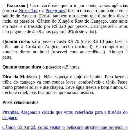
– Excursão |
Caso você não queira ir por conta, várias agências
(como a
Nozes Tur
e a
Peregrinos
) fazem o passeio tipo bate e volta
saindo de Aracaju. (Existe também um pacote que dura dois dias e
inclui os passeios Cânion do Xingó e Rota do Cangaço, uma noite
em hotel e o traslado por R$ 320 por pessoa. Crianças até 3 anos
não pagam e de 4 a 9 anos pagam 50% deste valor).
Quanto custa:
só o passeio custa R$ 70 (mais R$ 10 para fazer a
trilha até à Grota do Angico, trecho opcional). Eu comprei meu
voucher direto no hotel (reservei com antecedência). Almoço à
parte.
Quanto tempo dura o passeio:
4,5 horas.
Dica da Matraca |
Não esqueça o traje de banho. Para fazer a
trilha do cangaço vá com roupas leves, confortáveis e tênis. Passe
muito protetor solar e use chapéu. Leve água fresca e bom humor. O
trecho é cruel, mas fica pra sempre na sua história.
Posts relacionados
Piranhas, Alagoas: a cidade que virou referência para a história do
cangaço
Cânion do Xingó: como visitar o belíssimo atrativo que projetou o