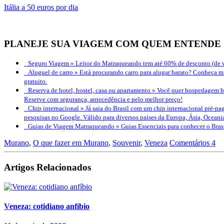
Itália a 50 euros por dia
PLANEJE SUA VIAGEM COM QUEM ENTENDE
Seguro Viagem »
Leitor do Matraqueando tem até 60% de desconto (de v
Aluguel de carro »
Está procurando carro para alugar barato? Conheça mi
gratuito.
Reserva de hotel, hostel, casa ou apartamento »
Você quer hospedagem bo
Reserve com segurança, antecedência e pelo melhor preço!
Chip internacional »
Já saia do Brasil com um chip internacional pré-pag
pesquisas no Google. Válido para diversos países da Europa, Ásia, Oceani
Guias de Viagem Matraqueando »
Guias Essenciais para conhecer o Bra
Murano
,
O que fazer em Murano
,
Souvenir
,
Veneza
Comentários 4
Artigos Relacionados
Veneza: cotidiano anfíbio