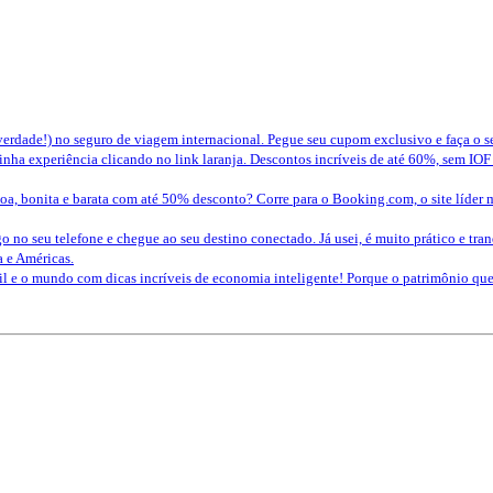
erdade!) no seguro de viagem internacional. Pegue seu cupom exclusivo e faça o 
nha experiência clicando no link laranja. Descontos incríveis de até 60%, sem IOF
a, bonita e barata com até 50% desconto? Corre para o Booking.com, o site líder 
o no seu telefone e chegue ao seu destino conectado. Já usei, é muito prático e tra
a e Américas.
sil e o mundo com dicas incríveis de economia inteligente! Porque o patrimônio 