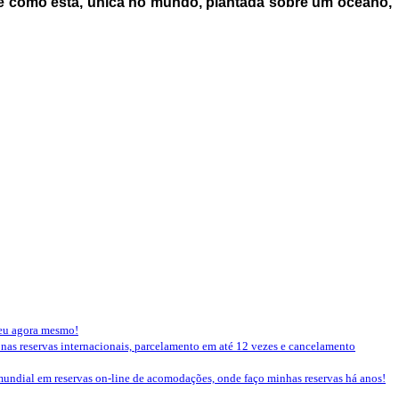
ade como esta, única no mundo, plantada sobre um oceano,
seu agora mesmo!
 nas reservas internacionais, parcelamento em até 12 vezes e cancelamento
mundial em reservas on-line de acomodações, onde faço minhas reservas há anos!