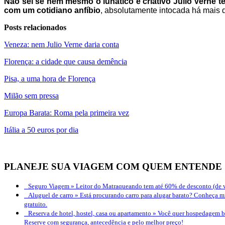
Não sei se nem mesmo o lunático e criativo Júlio Verne 
com um cotidiano anfíbio
, absolutamente intocada há mais 
Posts relacionados
Veneza: nem Julio Verne daria conta
Florença: a cidade que causa demência
Pisa, a uma hora de Florença
Milão sem pressa
Europa Barata: Roma pela primeira vez
Itália a 50 euros por dia
PLANEJE SUA VIAGEM COM QUEM ENTENDE
Seguro Viagem »
Leitor do Matraqueando tem até 60% de desconto (de v
Aluguel de carro »
Está procurando carro para alugar barato? Conheça mi
gratuito.
Reserva de hotel, hostel, casa ou apartamento »
Você quer hospedagem bo
Reserve com segurança, antecedência e pelo melhor preço!