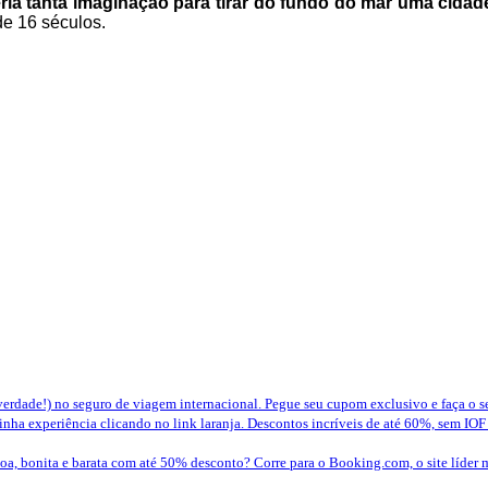
teria tanta imaginação para tirar do fundo do mar uma cid
de 16 séculos.
erdade!) no seguro de viagem internacional. Pegue seu cupom exclusivo e faça o 
nha experiência clicando no link laranja. Descontos incríveis de até 60%, sem IOF
a, bonita e barata com até 50% desconto? Corre para o Booking.com, o site líder 