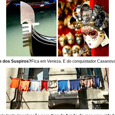
e dos Suspiros?
Fica em Veneza. E do conquistador Casanov