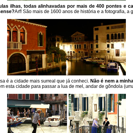
as ilhas, todas alinhavadas por mais de 400 pontes e c
sense?
Arf! São mais de 1600 anos de história e a fotografia, 
sa é a cidade mais surreal que já conheci.
Não é nem a minha 
m esta cidade para passar a lua de mel, andar de gôndola (uma 