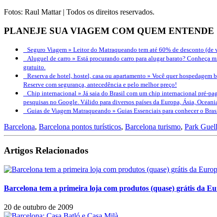
Fotos: Raul Mattar | Todos os direitos reservados.
PLANEJE SUA VIAGEM COM QUEM ENTENDE
Seguro Viagem »
Leitor do Matraqueando tem até 60% de desconto (de v
Aluguel de carro »
Está procurando carro para alugar barato? Conheça mi
gratuito.
Reserva de hotel, hostel, casa ou apartamento »
Você quer hospedagem bo
Reserve com segurança, antecedência e pelo melhor preço!
Chip internacional »
Já saia do Brasil com um chip internacional pré-pag
pesquisas no Google. Válido para diversos países da Europa, Ásia, Oceani
Guias de Viagem Matraqueando »
Guias Essenciais para conhecer o Bra
Barcelona
,
Barcelona pontos turísticos
,
Barcelona turismo
,
Park Guel
Artigos Relacionados
Barcelona tem a primeira loja com produtos (quase) grátis da E
20 de outubro de 2009