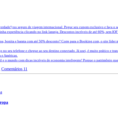
erdade!) no seguro de viagem internacional. Pegue seu cupom exclusivo e faça o 
nha experiência clicando no link laranja. Descontos incríveis de até 60%, sem IOF
a, bonita e barata com até 50% desconto? Corre para o Booking.com, o site líder 
o no seu telefone e chegue ao seu destino conectado. Já usei, é muito prático e tra
a e Américas.
sil e o mundo com dicas incríveis de economia inteligente! Porque o patrimônio 
l
Comentários 11
uropa