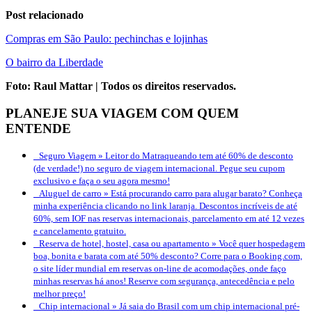
Post relacionado
Compras em São Paulo: pechinchas e lojinhas
O bairro da Liberdade
Foto: Raul Mattar | Todos os direitos reservados.
PLANEJE SUA VIAGEM COM QUEM
ENTENDE
Seguro Viagem »
Leitor do Matraqueando tem até 60% de desconto
(de verdade!) no seguro de viagem internacional. Pegue seu cupom
exclusivo e faça o seu agora mesmo!
Aluguel de carro »
Está procurando carro para alugar barato? Conheça
minha experiência clicando no link laranja. Descontos incríveis de até
60%, sem IOF nas reservas internacionais, parcelamento em até 12 vezes
e cancelamento gratuito.
Reserva de hotel, hostel, casa ou apartamento »
Você quer hospedagem
boa, bonita e barata com até 50% desconto? Corre para o Booking.com,
o site líder mundial em reservas on-line de acomodações, onde faço
minhas reservas há anos! Reserve com segurança, antecedência e pelo
melhor preço!
Chip internacional »
Já saia do Brasil com um chip internacional pré-