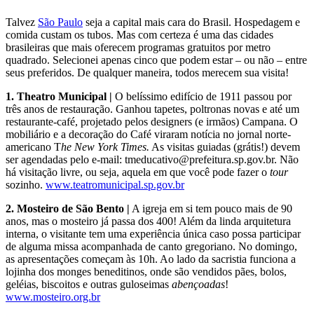
Talvez
São Paulo
seja a capital mais cara do Brasil. Hospedagem e
comida custam os tubos. Mas com certeza é uma das cidades
brasileiras que mais oferecem programas gratuitos por metro
quadrado. Selecionei apenas cinco que podem estar – ou não – entre
seus preferidos. De qualquer maneira, todos merecem sua visita!
1. Theatro Municipal |
O belíssimo edifício de 1911 passou por
três anos de restauração. Ganhou tapetes, poltronas novas e até um
restaurante-café, projetado pelos designers (e irmãos) Campana. O
mobiliário e a decoração do Café viraram notícia no jornal norte-
americano T
he New York Times.
As visitas guiadas (grátis!) devem
ser agendadas pelo e-mail: tmeducativo@prefeitura.sp.gov.br. Não
há visitação livre, ou seja, aquela em que você pode fazer o
tour
sozinho.
www.teatromunicipal.sp.gov.br
2. Mosteiro de São Bento |
A igreja em si tem pouco mais de 90
anos, mas o mosteiro já passa dos 400! Além da linda arquitetura
interna, o visitante tem uma experiência única caso possa participar
de alguma missa acompanhada de canto gregoriano. No domingo,
as apresentações começam às 10h. Ao lado da sacristia funciona a
lojinha dos monges beneditinos, onde são vendidos pães, bolos,
geléias, biscoitos e outras guloseimas
abençoadas
!
www.mosteiro.org.br