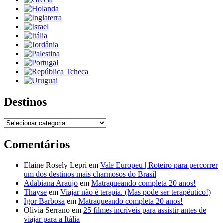
Destinos
Destinos
Comentários
Elaine Rosely Lepri
em
Vale Europeu | Roteiro para percorrer
um dos destinos mais charmosos do Brasil
Adabiana Araujo
em
Matraqueando completa 20 anos!
Thayse
em
Viajar não é terapia. (Mas pode ser terapêutico!)
Igor Barbosa
em
Matraqueando completa 20 anos!
Olivia Serrano
em
25 filmes incríveis para assistir antes de
viajar para a Itália