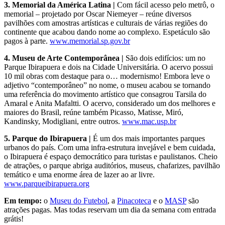
3. Memorial da América Latina |
Com fácil acesso pelo metrô, o
memorial – projetado por Oscar Niemeyer – reúne diversos
pavilhões com amostras artísticas e culturais de várias regiões do
continente que acabou dando nome ao complexo. Espetáculo são
pagos à parte.
www.memorial.sp.gov.br
4. Museu de Arte Contemporânea |
São dois edifícios: um no
Parque Ibirapuera e dois na Cidade Universitária. O acervo possui
10 mil obras com destaque para o… modernismo! Embora leve o
adjetivo “contemporâneo” no nome, o museu acabou se tornando
uma referência do movimento artístico que consagrou Tarsila do
Amaral e Anita Mafaltti. O acervo, considerado um dos melhores e
maiores do Brasil, reúne também Picasso, Matisse, Miró,
Kandinsky, Modigliani, entre outros.
www.mac.usp.br
5. Parque do Ibirapuera |
É um dos mais importantes parques
urbanos do país. Com uma infra-estrutura invejável e bem cuidada,
o Ibirapuera é espaço democrático para turistas e paulistanos. Cheio
de atrações, o parque abriga auditórios, museus, chafarizes, pavilhão
temático e uma enorme área de lazer ao ar livre.
www.parqueibirapuera.org
Em tempo:
o
Museu do Futebol
, a
Pinacoteca
e o
MASP
são
atrações pagas. Mas todas reservam um dia da semana com entrada
grátis!