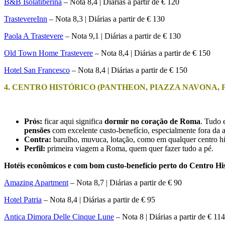
B&B Isolatiberina
– Nota 8,4 | Diárias a partir de € 120
TrastevereInn
– Nota 8,3 | Diárias a partir de € 130
Paola A Trastevere
– Nota 9,1 | Diárias a partir de € 130
Old Town Home Trastevere
– Nota 8,4 | Diárias a partir de € 150
Hotel San Francesco
– Nota 8,4 | Diárias a partir de € 150
4. CENTRO HISTÓRICO (PANTHEON, PIAZZA NAVONA, 
Prós:
ficar aqui significa
dormir no coração de Roma
. Tudo 
pensões
com excelente custo-benefício, especialmente fora da a
Contra:
barulho, muvuca, lotação, como em qualquer centro his
Perfil:
primeira viagem a Roma, quem quer fazer tudo a pé.
Hotéis econômicos e com bom custo-benefício perto do Centro Hi
Amazing Apartment
– Nota 8,7 | Diárias a partir de € 90
Hotel Patria
– Nota 8,4 | Diárias a partir de € 95
Antica Dimora Delle Cinque Lune
– Nota 8 | Diárias a partir de € 114