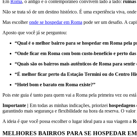
Em
Roma
, o antigo e o contemporâneo convivem lado a lado:
ruínas
Não se trata só de um destino histórico. É uma experiência viva, ond
Mas escolher
onde se hospedar em Roma
pode ser um desafio. A capita
Aposto que você já se perguntou:
“Qual é o melhor bairro para se hospedar em Roma pela p
“Onde ficar em Roma com bom custo-benefício e perto das 
“Quais são os bairros mais autênticos de Roma para sentir o
“É melhor ficar perto da Estação Termini ou do Centro H
“Hotel bom e barato em Roma existe?”
Pois este guia é tanto para quem vai a Roma pela primeira vez ou es
Importante |
Em todas as minhas indicações, priorizei
hospedagens 
garantindo mais segurança e flexibilidade na hora da reserva. O valo
A ideia é que você possa escolher o lugar ideal para a sua viagem a
R
MELHORES BAIRROS PARA SE HOSPEDAR E