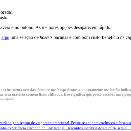
orada).
usto.
avera e no outono. As melhores opções desaparecem rápido!
a
aqui
uma seleção de
hostels
bacanas e com bom custo-benefício na capit
 convites nem cortesias. Sempre nos hospedamos anonimamente nos hotéis indica
o que essa matéria contém links afiliados. Isso significa que posso receber uma 
aqueando.
erdade!) no seguro de viagem internacional. Pegue seu cupom exclusivo e faça o 
nha experiência clicando no link laranja. Descontos incríveis de até 60%, sem IOF