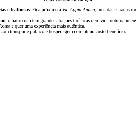
as e trattorias
. Fica próximo à
Via Appia Antica
, uma das estradas ro
ano
, o bairro não tem grandes atrações turísticas nem vida noturna int
 Roma e quer uma experiência mais autêntica.
o com transporte público e hospedagem com ótimo custo-benefício.