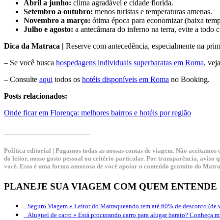
Abril a junho:
clima agradável e cidade florida.
Setembro a outubro:
menos turistas e temperaturas amenas.
Novembro a março:
ótima época para economizar (baixa temp
Julho e agosto:
a antecâmara do inferno na terra, evite a todo c
Dica da Matraca |
Reserve com antecedência, especialmente na prim
– Se você busca
hospedagens individuais superbaratas em Roma
, vej
– Consulte
aqui
todos os
hotéis disponíveis em Roma
no Booking.
Posts relacionados:
Onde ficar em Florença: melhores bairros e hotéis por região
_________________________
Política editorial | Pagamos todas as nossas contas de viagem. Não aceitamos
do leitor, nosso gosto pessoal ou critério particular. Por transparência, avis
você. Essa é uma forma amorosa de você apoiar o conteúdo gratuito do Matr
PLANEJE SUA VIAGEM COM QUEM ENTENDE
Seguro Viagem »
Leitor do Matraqueando tem até 60% de desconto (de v
Aluguel de carro »
Está procurando carro para alugar barato? Conheça mi