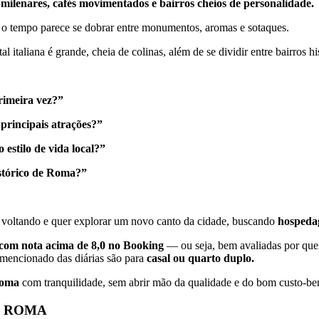
 milenares, cafés movimentados e bairros cheios de personalidade.
e o tempo parece se dobrar entre monumentos, aromas e sotaques.
l italiana é grande, cheia de colinas, além de se dividir entre bairros 
rimeira vez?”
principais atrações?”
 estilo de vida local?”
istórico de Roma?”
tá voltando e quer explorar um novo canto da cidade, buscando
hospeda
com nota acima de 8,0 no Booking
— ou seja, bem avaliadas por qu
r mencionado das diárias são para
casal ou quarto duplo.
oma
com tranquilidade, sem abrir mão da qualidade e do bom custo-ben
M ROMA