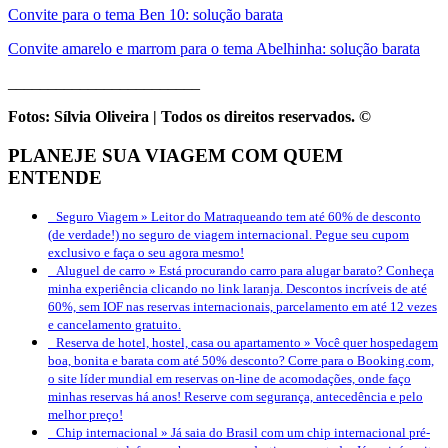
Convite para o tema Ben 10: solução barata
Convite amarelo e marrom para o tema Abelhinha: solução barata
________________________
Fotos: Sílvia Oliveira | Todos os direitos reservados. ©
PLANEJE SUA VIAGEM COM QUEM
ENTENDE
Seguro Viagem »
Leitor do Matraqueando tem até 60% de desconto
(de verdade!) no seguro de viagem internacional. Pegue seu cupom
exclusivo e faça o seu agora mesmo!
Aluguel de carro »
Está procurando carro para alugar barato? Conheça
minha experiência clicando no link laranja. Descontos incríveis de até
60%, sem IOF nas reservas internacionais, parcelamento em até 12 vezes
e cancelamento gratuito.
Reserva de hotel, hostel, casa ou apartamento »
Você quer hospedagem
boa, bonita e barata com até 50% desconto? Corre para o Booking.com,
o site líder mundial em reservas on-line de acomodações, onde faço
minhas reservas há anos! Reserve com segurança, antecedência e pelo
melhor preço!
Chip internacional »
Já saia do Brasil com um chip internacional pré-