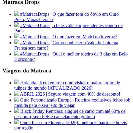
Matraca Drops
#MatracaDrops | O que fazer fora do óbvio em Ouro
Preto, Minas Gerais?
#MatracaDrops | 5 bate-volta surpreendentes saindo de
Paris
#MatracaDrops | O que fazer em Madri no inverno?
#MatracaDrops | Como conhecer o Vale do Loire na
França sem carro?
#MatracaDrops | Qual o melhor roteiro de 3 dias em Belo
Horizonte?
Viagens da Matraca
Holanda | Keukenhof: como visitar o maior jardim de
tulipas do mundo [ATUALIZADO 2026]
ABRIL 2026 | Seguro viagem com 40% de desconto!
Guia Personalizado Europa | Roteiros exclusivos feitos sob
medida para o seu jeito de viajar
Black Friday Rentcars: aluguel de carro com até 60% de
desconto, sem IOF e cancelamento gratuito
Onde ficar em Florença [2026]: melhores bairros e hotéis
por região