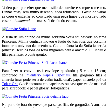
Já deu para perceber que meu estilo de convite é sempre o mesmo.
Linhas retas, sem muito desenho, nada rebuscado. Gosto de variar
as cores e entregar ao convidado uma peça limpa que mostre o lado
caseiro,
homemade
— mas sofisticado do evento.
A festa de um aninho da minha sobrinha Sofia foi baseada no tema
Princesas. Minha cunhada inovou e fugiu do tom rosa que costuma
inundar o universo das meninas. Como a fantasia da Sofia ia ser da
princesa Bella os tons da festa migraram para o amarelo. Eu incluí o
lilás para fazer o contraponto.
Para fazer o convite usei envelope quadrado (15 cm x 15 cm)
comprado na
Inventário Papéis Especiais
, fita gorgorão lilás e
amarela (mas pode ser a de cetim tradicional), papel amarelo poá da
Tok e Crie
(você encontra em papelarias ou casa que vende material
para scrapbook) e papel glossy (fotográfico).
Na parte de fora do envelope passei as fitas de gorgorão. A amarela