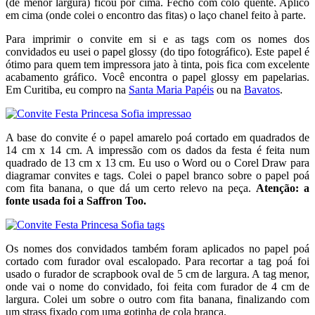
(de menor largura) ficou por cima. Fecho com colo quente. Aplico
em cima (onde colei o encontro das fitas) o laço chanel feito à parte.
Para imprimir o convite em si e as tags com os nomes dos
convidados eu usei o papel glossy (do tipo fotográfico). Este papel é
ótimo para quem tem impressora jato à tinta, pois fica com excelente
acabamento gráfico. Você encontra o papel glossy em papelarias.
Em Curitiba, eu compro na
Santa Maria Papéis
ou na
Bavatos
.
A base do convite é o papel amarelo poá cortado em quadrados de
14 cm x 14 cm. A impressão com os dados da festa é feita num
quadrado de 13 cm x 13 cm. Eu uso o Word ou o Corel Draw para
diagramar convites e tags. Colei o papel branco sobre o papel poá
com fita banana, o que dá um certo relevo na peça.
Atenção: a
fonte usada foi a Saffron Too.
Os nomes dos convidados também foram aplicados no papel poá
cortado com furador oval escalopado. Para recortar a tag poá foi
usado o furador de scrapbook oval de 5 cm de largura. A tag menor,
onde vai o nome do convidado, foi feita com furador de 4 cm de
largura. Colei um sobre o outro com fita banana, finalizando com
um strass fixado com uma gotinha de cola branca.