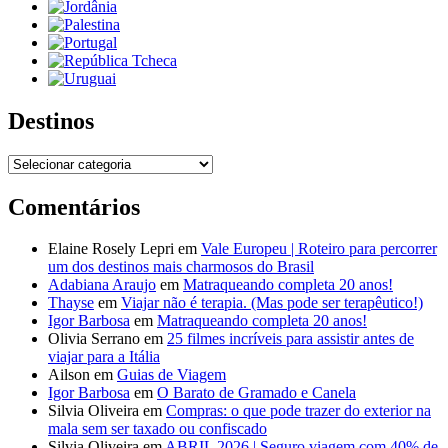
Destinos
Destinos
Comentários
Elaine Rosely Lepri
em
Vale Europeu | Roteiro para percorrer
um dos destinos mais charmosos do Brasil
Adabiana Araujo
em
Matraqueando completa 20 anos!
Thayse
em
Viajar não é terapia. (Mas pode ser terapêutico!)
Igor Barbosa
em
Matraqueando completa 20 anos!
Olivia Serrano
em
25 filmes incríveis para assistir antes de
viajar para a Itália
Ailson
em
Guias de Viagem
Igor Barbosa
em
O Barato de Gramado e Canela
Silvia Oliveira
em
Compras: o que pode trazer do exterior na
mala sem ser taxado ou confiscado
Silvia Oliveira
em
ABRIL 2026 | Seguro viagem com 40% de