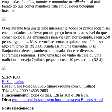
empanadas,
humitas, tamales
e
matambre arrolllado
– sai mais
barato do que comer mandioca frita em qualquer botequim
brasileiro.
O restaurante tem um detalhe interessante: todos os pratos podem ser
encomendados para levar por um preço bem mais acessível do que
comer no local. As empanadas para viagem, por exemplo, saem 5,50
pesos argentinos. Mas se você se sentar, o quitute custará 9 pesos –
algo em torno de R$ 3,60. Ainda assim uma barganha. O El
Sanjuanino oferece, também, empanadas doces e diversas
sobremesas regionais. Tanto uma taça de vinho da casa ou uma
tradicional cerveja Quilmes pequena custa 10 pesos cada (R$ 4).
SERVIÇO
El Sanjuanino
Local:
Calle Posadas, 1515 (quase esquina com C/ Callao)
Tel.:
4804-2909 / 4805-2683
Funcionamento:
todos os dias, 12h às 16h e 19h à 1h.
Dica:
encontre aqui hospedagem boa e barata em Buenos Aires!
Posts relacionados: