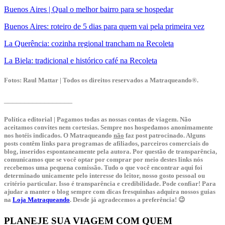
Buenos Aires | Qual o melhor bairro para se hospedar
Buenos Aires: roteiro de 5 dias para quem vai pela primeira vez
La Querência: cozinha regional trancham na Recoleta
La Biela: tradicional e histórico café na Recoleta
Fotos: Raul Mattar | Todos os direitos reservados a Matraqueando
®
.
_________________
Política editorial | Pagamos todas as nossas contas de viagem. Não
aceitamos convites nem cortesias. Sempre nos hospedamos anonimamente
nos hotéis indicados. O Matraqueando
não
faz post patrocinado. Alguns
posts contêm links para programas de afiliados, parceiros comerciais do
blog, inseridos espontaneamente pela autora. Por questão de transparência,
comunicamos que se você optar por comprar por meio destes links nós
recebemos uma pequena comissão. Tudo o que você encontrar aqui foi
determinado unicamente pelo interesse do leitor, nosso gosto pessoal ou
critério particular. Isso é transparência e credibilidade. Pode confiar! Para
ajudar a manter o blog sempre com dicas fresquinhas adquira nossos guias
na
Loja Matraqueando
. Desde já agradecemos a preferência! 😉
PLANEJE SUA VIAGEM COM QUEM