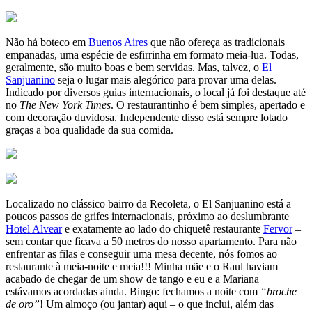
Não há boteco em
Buenos Aires
que não ofereça as tradicionais
empanadas, uma espécie de esfirrinha em formato meia-lua. Todas,
geralmente, são muito boas e bem servidas. Mas, talvez, o
El
Sanjuanino
seja o lugar mais alegórico para provar uma delas.
Indicado por diversos guias internacionais, o local já foi destaque até
no
The New York Times
. O restaurantinho é bem simples, apertado e
com decoração duvidosa. Independente disso está sempre lotado
graças a boa qualidade da sua comida.
Localizado no clássico bairro da Recoleta, o El Sanjuanino está a
poucos passos de grifes internacionais, próximo ao deslumbrante
Hotel Alvear
e exatamente ao lado do chiquetê restaurante
Fervor
–
sem contar que ficava a 50 metros do nosso apartamento. Para não
enfrentar as filas e conseguir uma mesa decente, nós fomos ao
restaurante à meia-noite e meia!!! Minha mãe e o Raul haviam
acabado de chegar de um show de tango e eu e a Mariana
estávamos acordadas ainda. Bingo: fechamos a noite com
“broche
de oro”
! Um almoço (ou jantar) aqui – o que inclui, além das