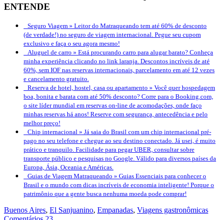
ENTENDE
Seguro Viagem »
Leitor do Matraqueando tem até 60% de desconto
(de verdade!) no seguro de viagem internacional. Pegue seu cupom
exclusivo e faça o seu agora mesmo!
Aluguel de carro »
Está procurando carro para alugar barato? Conheça
minha experiência clicando no link laranja. Descontos incríveis de até
60%, sem IOF nas reservas internacionais, parcelamento em até 12 vezes
e cancelamento gratuito.
Reserva de hotel, hostel, casa ou apartamento »
Você quer hospedagem
boa, bonita e barata com até 50% desconto? Corre para o Booking.com,
o site líder mundial em reservas on-line de acomodações, onde faço
minhas reservas há anos! Reserve com segurança, antecedência e pelo
melhor preço!
Chip internacional »
Já saia do Brasil com um chip internacional pré-
pago no seu telefone e chegue ao seu destino conectado. Já usei, é muito
prático e tranquilo. Facilidade para pegar UBER, consultar sobre
transporte público e pesquisas no Google. Válido para diversos países da
Europa, Ásia, Oceania e Américas.
Guias de Viagem Matraqueando »
Guias Essenciais para conhecer o
Brasil e o mundo com dicas incríveis de economia inteligente! Porque o
patrimônio que a gente busca nenhuma moeda pode comprar!
Buenos Aires
,
El Sanjuanino
,
Empanadas
,
Viagens gastronômicas
Comentários 23