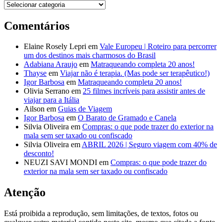
Destinos
Comentários
Elaine Rosely Lepri
em
Vale Europeu | Roteiro para percorrer
um dos destinos mais charmosos do Brasil
Adabiana Araujo
em
Matraqueando completa 20 anos!
Thayse
em
Viajar não é terapia. (Mas pode ser terapêutico!)
Igor Barbosa
em
Matraqueando completa 20 anos!
Olivia Serrano
em
25 filmes incríveis para assistir antes de
viajar para a Itália
Ailson
em
Guias de Viagem
Igor Barbosa
em
O Barato de Gramado e Canela
Silvia Oliveira
em
Compras: o que pode trazer do exterior na
mala sem ser taxado ou confiscado
Silvia Oliveira
em
ABRIL 2026 | Seguro viagem com 40% de
desconto!
NEUZI SAVI MONDI
em
Compras: o que pode trazer do
exterior na mala sem ser taxado ou confiscado
Atenção
Está proibida a reprodução, sem limitações, de textos, fotos ou