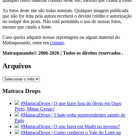
qualquer outro material contido neste site, mesmo que citada a fonte.
As fotos deste site são todas autorais. Qualquer imagem publicada
que não for feita pela autora receberá o devido crédito e autorização
no rodapé dos posts. Não está permitido o uso de nossas fotos,
mesmo que citada a fonte.
Caso queira adquirir nossas reportagens ou algum material do
Matraqueando, entre em
contato
.
Matraqueando© 2006-2026 | Todos os direitos reservados .
Arquivos
Arquivos
Matraca Drops
#MatracaDrops | O que fazer fora do óbvio em Ouro
Preto, Minas Gerais?
#MatracaDrops | 5 bate-volta surpreendentes saindo de
Paris
#MatracaDrops | O que fazer em Madri no inverno?
#MatracaDrops | Como conhecer o Vale do Loire na