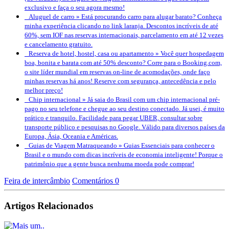
exclusivo e faça o seu agora mesmo!
Aluguel de carro »
Está procurando carro para alugar barato? Conheça
minha experiência clicando no link laranja. Descontos incríveis de até
60%, sem IOF nas reservas internacionais, parcelamento em até 12 vezes
e cancelamento gratuito.
Reserva de hotel, hostel, casa ou apartamento »
Você quer hospedagem
boa, bonita e barata com até 50% desconto? Corre para o Booking.com,
o site líder mundial em reservas on-line de acomodações, onde faço
minhas reservas há anos! Reserve com segurança, antecedência e pelo
melhor preço!
Chip internacional »
Já saia do Brasil com um chip internacional pré-
pago no seu telefone e chegue ao seu destino conectado. Já usei, é muito
prático e tranquilo. Facilidade para pegar UBER, consultar sobre
transporte público e pesquisas no Google. Válido para diversos países da
Europa, Ásia, Oceania e Américas.
Guias de Viagem Matraqueando »
Guias Essenciais para conhecer o
Brasil e o mundo com dicas incríveis de economia inteligente! Porque o
patrimônio que a gente busca nenhuma moeda pode comprar!
Feira de intercâmbio
Comentários 0
Artigos Relacionados