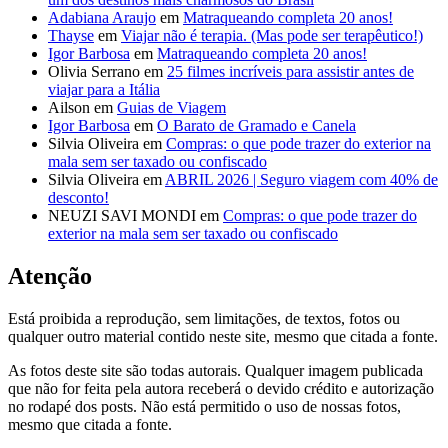
Adabiana Araujo
em
Matraqueando completa 20 anos!
Thayse
em
Viajar não é terapia. (Mas pode ser terapêutico!)
Igor Barbosa
em
Matraqueando completa 20 anos!
Olivia Serrano
em
25 filmes incríveis para assistir antes de
viajar para a Itália
Ailson
em
Guias de Viagem
Igor Barbosa
em
O Barato de Gramado e Canela
Silvia Oliveira
em
Compras: o que pode trazer do exterior na
mala sem ser taxado ou confiscado
Silvia Oliveira
em
ABRIL 2026 | Seguro viagem com 40% de
desconto!
NEUZI SAVI MONDI
em
Compras: o que pode trazer do
exterior na mala sem ser taxado ou confiscado
Atenção
Está proibida a reprodução, sem limitações, de textos, fotos ou
qualquer outro material contido neste site, mesmo que citada a fonte.
As fotos deste site são todas autorais. Qualquer imagem publicada
que não for feita pela autora receberá o devido crédito e autorização
no rodapé dos posts. Não está permitido o uso de nossas fotos,
mesmo que citada a fonte.