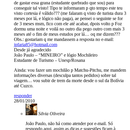
de gastar essa grana (estudante quebrado que sou) para
conseguir tal visto! Tipo te informaram p qto tempo este teu
visto cortesia é válido??? (me falaram q visto de turista dura 3
meses por lá, e lógico não paga), ae pensei o seguinte se for
de 3 meses msm, fico com ele até acabar, dpois volto p Foz
dormu uma noite e voilá no outro dia pego outro com mais 3
meses até o fim de meus estudos por lá… oq me dizem???
Obs.: gostariam q me mandassem a resposta no e-mail:
jpfaria85@hotmail.com
Desde já agradecido
João Paulo – “MINEIRO” e lógio Mochileiro
Estudante de Turismo – Unesp/Rosana
Ainda: vou fazer um mochilão p Matchu-Pitchu, me mandem
informações diversas (desculpa tantos pedidos) sobre tal
viagem… vou subir de trem da morte desde o sul da Bolívia
até Cuzco.
responder
28/01/2010
Silvia Oliveira
João Paulo, não há como atender por e-mail. Só
respondo aqui, assim as dicas e sugestões ficam à