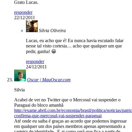
Grato Lucas.
responder
22/12/2011
Silvia Oliveira
Lucas, eu acho que é! Eu nunca havia escutado falar
nesse tal visto cortesia… acho que qualquer um que
pedir, ganha! 😀
responder
24/12/2011
Oscar | MauOscar.com
Silvia
Acabei de ver no Twitter que o Mercosul vai suspender o
Paraguai do bloco amanhã
http://exame.abril.com.br/economia/brasil/politica/noticias/patrio
confirma-que-mercosul-vai-suspender-paraguai
Até onde eu saiba é graças ao acordo que podemos ingressar
em qualquer um dos países membros apenas apresentando a
carteira de identidade.. E ai como será que fica a partir de