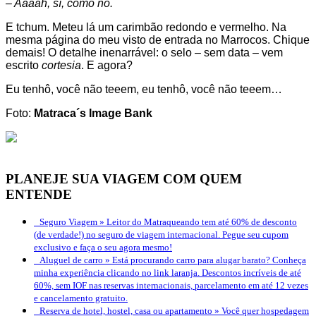
– Aaaah, sí, como no.
E tchum. Meteu lá um carimbão redondo e vermelho. Na
mesma página do meu visto de entrada no Marrocos. Chique
demais! O detalhe inenarrável: o selo – sem data – vem
escrito
cortesia
. E agora?
Eu tenhô, você não teeem, eu tenhô, você não teeem…
Foto:
Matraca´s Image Bank
PLANEJE SUA VIAGEM COM QUEM
ENTENDE
Seguro Viagem »
Leitor do Matraqueando tem até 60% de desconto
(de verdade!) no seguro de viagem internacional. Pegue seu cupom
exclusivo e faça o seu agora mesmo!
Aluguel de carro »
Está procurando carro para alugar barato? Conheça
minha experiência clicando no link laranja. Descontos incríveis de até
60%, sem IOF nas reservas internacionais, parcelamento em até 12 vezes
e cancelamento gratuito.
Reserva de hotel, hostel, casa ou apartamento »
Você quer hospedagem