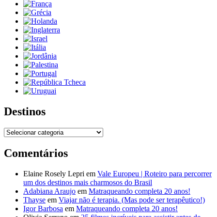
Destinos
Destinos
Comentários
Elaine Rosely Lepri
em
Vale Europeu | Roteiro para percorrer
um dos destinos mais charmosos do Brasil
Adabiana Araujo
em
Matraqueando completa 20 anos!
Thayse
em
Viajar não é terapia. (Mas pode ser terapêutico!)
Igor Barbosa
em
Matraqueando completa 20 anos!