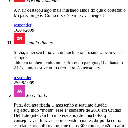
Priscila Goldman
A Nair destacou algo mais inusitado ainda do que o cortesia: o
Mi país, Su país. Como diz a Silvinha… "meigo"!
responder
16/04/2009
Danila Ribeiro
Silvia, amei seu blog… sou mochileira iniciante… vou visitar
sempre…
ahhh eu também tenho um carimbo do paraguay! hauhauahu
Aliás, nunca estive numa fronteira tão tensa…rs
responder
25/08/2009
João Paulo
Putz, deu mta risada… mas tenho a seguinte dúvida:
é q estou indo “morar” esse 1º semestre de 2010 em Ciudad
Del Este (intercâmbio universitário) de uma bolsa q
consegui… enfim… e sobre o visto para residir por lá como
estudante, me informaram que é uns 300 contos, e não to afim