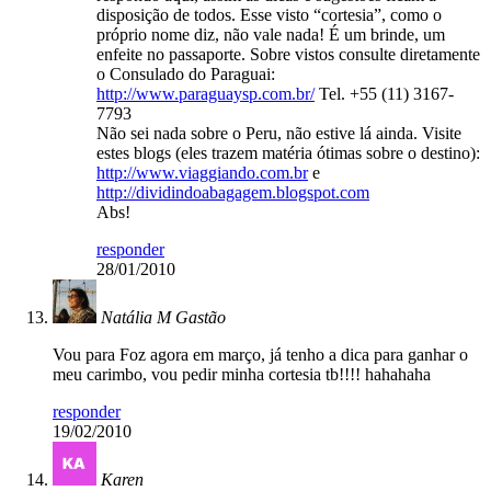
disposição de todos. Esse visto “cortesia”, como o
próprio nome diz, não vale nada! É um brinde, um
enfeite no passaporte. Sobre vistos consulte diretamente
o Consulado do Paraguai:
http://www.paraguaysp.com.br/
Tel. +55 (11) 3167-
7793
Não sei nada sobre o Peru, não estive lá ainda. Visite
estes blogs (eles trazem matéria ótimas sobre o destino):
http://www.viaggiando.com.br
e
http://dividindoabagagem.blogspot.com
Abs!
responder
28/01/2010
Natália M Gastão
Vou para Foz agora em março, já tenho a dica para ganhar o
meu carimbo, vou pedir minha cortesia tb!!!! hahahaha
responder
19/02/2010
Karen