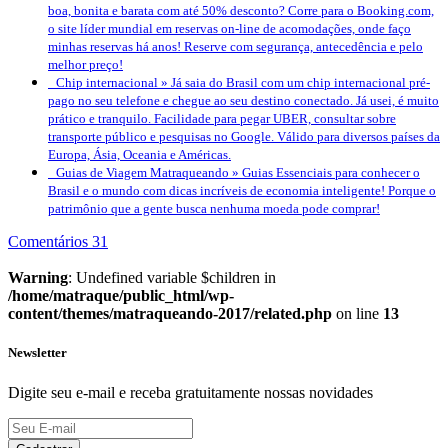
boa, bonita e barata com até 50% desconto? Corre para o Booking.com,
o site líder mundial em reservas on-line de acomodações, onde faço
minhas reservas há anos! Reserve com segurança, antecedência e pelo
melhor preço!
Chip internacional »
Já saia do Brasil com um chip internacional pré-
pago no seu telefone e chegue ao seu destino conectado. Já usei, é muito
prático e tranquilo. Facilidade para pegar UBER, consultar sobre
transporte público e pesquisas no Google. Válido para diversos países da
Europa, Ásia, Oceania e Américas.
Guias de Viagem Matraqueando »
Guias Essenciais para conhecer o
Brasil e o mundo com dicas incríveis de economia inteligente! Porque o
patrimônio que a gente busca nenhuma moeda pode comprar!
Comentários 31
Warning
: Undefined variable $children in
/home/matraque/public_html/wp-
content/themes/matraqueando-2017/related.php
on line
13
Newsletter
Digite seu e-mail e receba gratuitamente nossas novidades