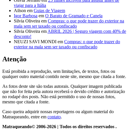
Olivia Serrano
em
25 filmes incríveis para assistir antes de
viajar para a Itália
Ailson
em
Guias de Viagem
Igor Barbosa
em
O Barato de Gramado e Canela
Silvia Oliveira
em
Compras: o que pode trazer do exterior na
mala sem ser taxado ou confiscado
Silvia Oliveira
em
ABRIL 2026 | Seguro viagem com 40% de
desconto!
NEUZI SAVI MONDI
em
Compras: o que pode trazer do
exterior na mala sem ser taxado ou confiscado
Atenção
Está proibida a reprodução, sem limitações, de textos, fotos ou
qualquer outro material contido neste site, mesmo que citada a fonte.
As fotos deste site são todas autorais. Qualquer imagem publicada
que não for feita pela autora receberá o devido crédito e autorização
no rodapé dos posts. Não está permitido o uso de nossas fotos,
mesmo que citada a fonte.
Caso queira adquirir nossas reportagens ou algum material do
Matraqueando, entre em
contato
.
Matraqueando© 2006-2026 | Todos os direitos reservados .