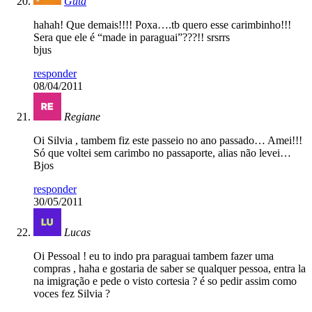
Guta
hahah! Que demais!!!! Poxa….tb quero esse carimbinho!!!
Sera que ele é “made in paraguai”???!! srsrrs
bjus
responder
08/04/2011
Regiane
Oi Silvia , tambem fiz este passeio no ano passado… Amei!!!
Só que voltei sem carimbo no passaporte, alias não levei…
Bjos
responder
30/05/2011
Lucas
Oi Pessoal ! eu to indo pra paraguai tambem fazer uma
compras , haha e gostaria de saber se qualquer pessoa, entra la
na imigração e pede o visto cortesia ? é so pedir assim como
voces fez Silvia ?