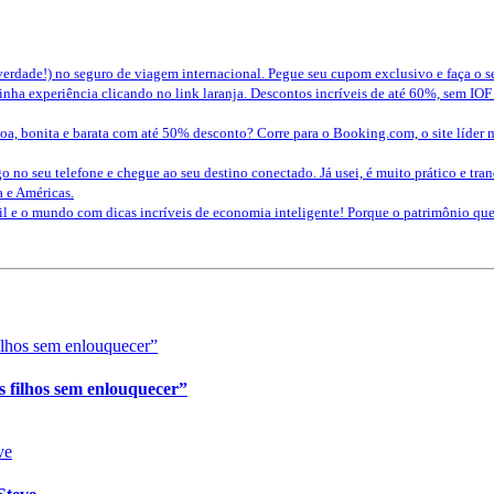
erdade!) no seguro de viagem internacional. Pegue seu cupom exclusivo e faça o 
nha experiência clicando no link laranja. Descontos incríveis de até 60%, sem IOF
a, bonita e barata com até 50% desconto? Corre para o Booking.com, o site líder 
o no seu telefone e chegue ao seu destino conectado. Já usei, é muito prático e tra
a e Américas.
sil e o mundo com dicas incríveis de economia inteligente! Porque o patrimônio 
s filhos sem enlouquecer”