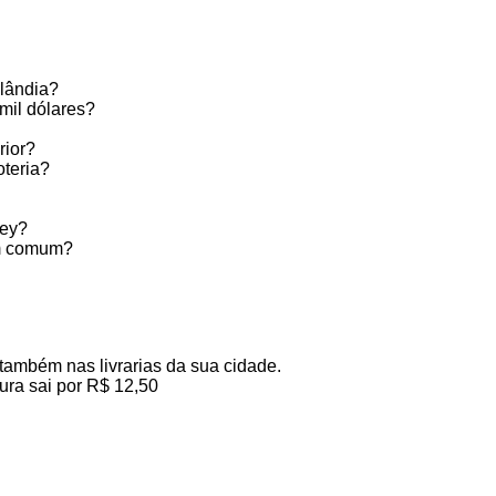
elândia?
mil dólares?
rior?
teria?
ney?
em comum?
 também nas livrarias da sua cidade.
ura sai por R$ 12,50