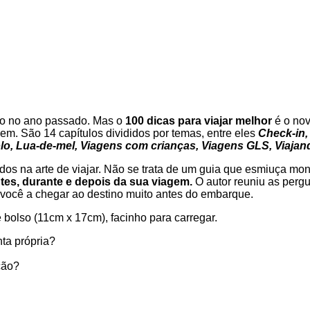
ndo no ano passado. Mas o
100 dicas para viajar melhor
é o nov
m. São 14 capítulos divididos por temas, entre eles
Check-in, 
, Lua-de-mel, Viagens com crianças, Viagens GLS, Viajando
ciados na arte de viajar. Não se trata de um guia que esmiuça mo
tes, durante e depois da sua viagem.
O autor reuniu as pergu
r você a chegar ao destino muito antes do embarque.
 bolso (11cm x 17cm), facinho para carregar.
nta própria?
ção?