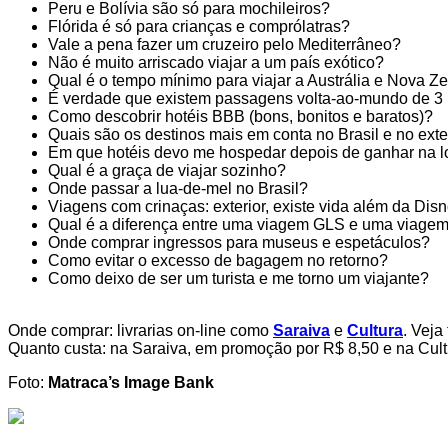
Peru e Bolívia são só para mochileiros?
Flórida é só para crianças e comprólatras?
Vale a pena fazer um cruzeiro pelo Mediterrâneo?
Não é muito arriscado viajar a um país exótico?
Qual é o tempo mínimo para viajar a Austrália e Nova Z
É verdade que existem passagens volta-ao-mundo de 3 
Como descobrir hotéis BBB (bons, bonitos e baratos)?
Quais são os destinos mais em conta no Brasil e no exte
Em que hotéis devo me hospedar depois de ganhar na lo
Qual é a graça de viajar sozinho?
Onde passar a lua-de-mel no Brasil?
Viagens com crinaças: exterior, existe vida além da Dis
Qual é a diferença entre uma viagem GLS e uma viag
Onde comprar ingressos para museus e espetáculos?
Como evitar o excesso de bagagem no retorno?
Como deixo de ser um turista e me torno um viajante?
Onde comprar: livrarias on-line como
Saraiva
e
Cultura
. Veja
Quanto custa: na Saraiva, em promoção por R$ 8,50 e na Cult
Foto:
Matraca’s Image Bank