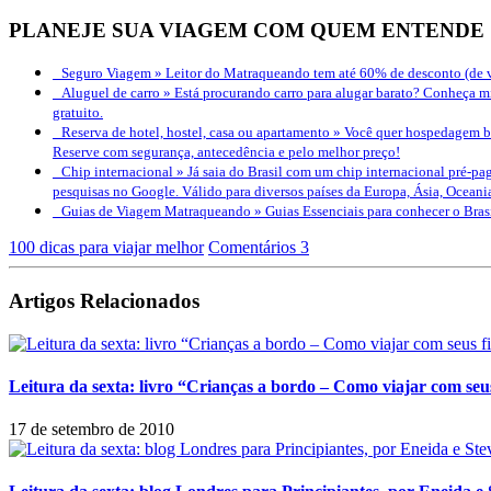
PLANEJE SUA VIAGEM COM QUEM ENTENDE
Seguro Viagem »
Leitor do Matraqueando tem até 60% de desconto (de v
Aluguel de carro »
Está procurando carro para alugar barato? Conheça mi
gratuito.
Reserva de hotel, hostel, casa ou apartamento »
Você quer hospedagem bo
Reserve com segurança, antecedência e pelo melhor preço!
Chip internacional »
Já saia do Brasil com um chip internacional pré-pag
pesquisas no Google. Válido para diversos países da Europa, Ásia, Oceani
Guias de Viagem Matraqueando »
Guias Essenciais para conhecer o Bra
100 dicas para viajar melhor
Comentários 3
Artigos Relacionados
Leitura da sexta: livro “Crianças a bordo – Como viajar com seu
17 de setembro de 2010