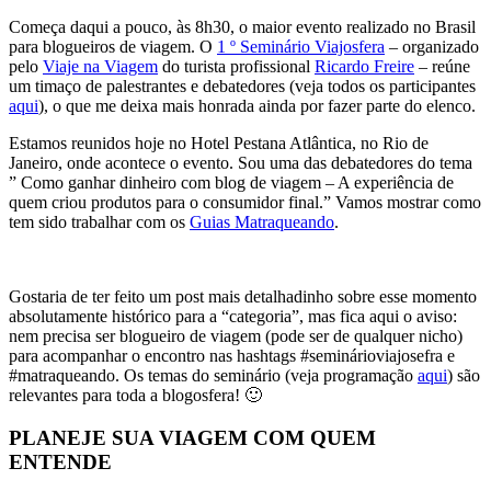
Começa daqui a pouco, às 8h30, o maior evento realizado no Brasil
para blogueiros de viagem. O
1 º Seminário Viajosfera
– organizado
pelo
Viaje na Viagem
do turista profissional
Ricardo Freire
– reúne
um timaço de palestrantes e debatedores (veja todos os participantes
aqui
), o que me deixa mais honrada ainda por fazer parte do elenco.
Estamos reunidos hoje no Hotel Pestana Atlântica, no Rio de
Janeiro, onde acontece o evento. Sou uma das debatedores do tema
” Como ganhar dinheiro com blog de viagem – A experiência de
quem criou produtos para o consumidor final.” Vamos mostrar como
tem sido trabalhar com os
Guias Matraqueando
.
Gostaria de ter feito um post mais detalhadinho sobre esse momento
absolutamente histórico para a “categoria”, mas fica aqui o aviso:
nem precisa ser blogueiro de viagem (pode ser de qualquer nicho)
para acompanhar o encontro nas hashtags #seminárioviajosefra e
#matraqueando. Os temas do seminário (veja programação
aqui
) são
relevantes para toda a blogosfera! 🙂
PLANEJE SUA VIAGEM COM QUEM
ENTENDE