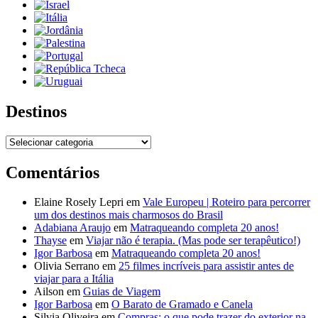
Destinos
Destinos
Comentários
Elaine Rosely Lepri
em
Vale Europeu | Roteiro para percorrer
um dos destinos mais charmosos do Brasil
Adabiana Araujo
em
Matraqueando completa 20 anos!
Thayse
em
Viajar não é terapia. (Mas pode ser terapêutico!)
Igor Barbosa
em
Matraqueando completa 20 anos!
Olivia Serrano
em
25 filmes incríveis para assistir antes de
viajar para a Itália
Ailson
em
Guias de Viagem
Igor Barbosa
em
O Barato de Gramado e Canela
Silvia Oliveira
em
Compras: o que pode trazer do exterior na