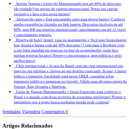
Seguro Viagem »
Leitor do Matraqueando tem até 60% de desconto
(de verdade!) no seguro de viagem internacional. Pegue seu cupom
exclusivo e faça o seu agora mesmo!
Aluguel de carro »
Está procurando carro para alugar barato? Conheça
minha experiência clicando no link laranja. Descontos incríveis de até
60%, sem IOF nas reservas internacionais, parcelamento em até 12 vezes
e cancelamento gratuito.
Reserva de hotel, hostel, casa ou apartamento »
Você quer hospedagem
boa, bonita e barata com até 50% desconto? Corre para o Booking.com,
o site líder mundial em reservas on-line de acomodações, onde faço
minhas reservas há anos! Reserve com segurança, antecedência e pelo
melhor preço!
Chip internacional »
Já saia do Brasil com um chip internacional pré-
pago no seu telefone e chegue ao seu destino conectado. Já usei, é muito
prático e tranquilo. Facilidade para pegar UBER, consultar sobre
transporte público e pesquisas no Google. Válido para diversos países da
Europa, Ásia, Oceania e Américas.
Guias de Viagem Matraqueando »
Guias Essenciais para conhecer o
Brasil e o mundo com dicas incríveis de economia inteligente! Porque o
patrimônio que a gente busca nenhuma moeda pode comprar!
Seminário Viajosfera
Comentários 6
Artigos Relacionados