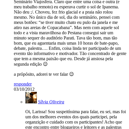
Seminário Viajosfera. Claro que entre uma coisa e outra (e
meu trabalho remoto) eu esperava curtir o sol de Ipanema.
Não deu ;/. Choveu, fez frio glacial e a praia não rolou
mesmo. No único dia de sol, dia do seminário, pensei com
meus botões: “se tiver muito chato eu pulo da janela e me
atiro nas areias de Copacabana”. Mas nem com aquele sol
todo e a vista maravilhosa do Pestana consegui sair um
minuto sequer do auditório Parati. Tava tão bom, mas tão
bom, que eu aguentaria mais umas 10 horas de bate-papo,
debate, palestra…. Enfim, coisa linda ter participado de um
evento tão informativo e motivador. Tão concentrado de gente
que tem a mesma paixão que eu. Desde já ansiosa pela
segunda edição 😉
a própósito, adorei te ver falar 😉
responder
03/10/2012
Sílvia Oliveira
Oi, Larissa! Sou suspeitíssima para falar, eu sei, mas foi
um dos melhores eventos dos quais participei, pela
organzição e cuidado com os participantes! Acho que
este encontro entre blogueiros e leitores e as palestras