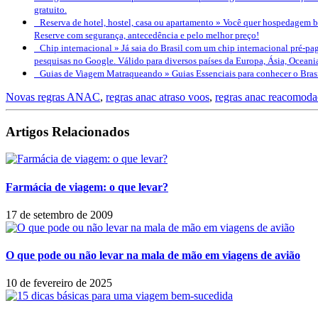
gratuito.
Reserva de hotel, hostel, casa ou apartamento »
Você quer hospedagem bo
Reserve com segurança, antecedência e pelo melhor preço!
Chip internacional »
Já saia do Brasil com um chip internacional pré-pag
pesquisas no Google. Válido para diversos países da Europa, Ásia, Oceani
Guias de Viagem Matraqueando »
Guias Essenciais para conhecer o Bra
Novas regras ANAC
,
regras anac atraso voos
,
regras anac reacomod
Artigos Relacionados
Farmácia de viagem: o que levar?
17 de setembro de 2009
O que pode ou não levar na mala de mão em viagens de avião
10 de fevereiro de 2025