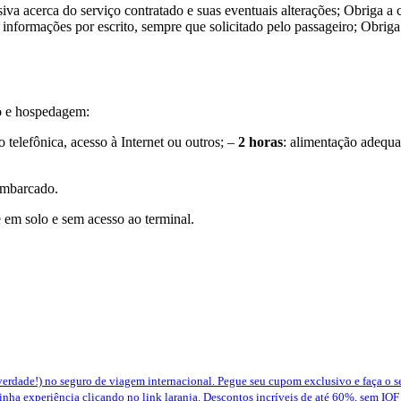
siva acerca do serviço contratado e suas eventuais alterações; Obriga a
informações por escrito, sempre que solicitado pelo passageiro; Obriga 
o e hospedagem:
 telefônica, acesso à Internet ou outros; –
2 horas
: alimentação adequ
 embarcado.
e em solo e sem acesso ao terminal.
erdade!) no seguro de viagem internacional. Pegue seu cupom exclusivo e faça o 
nha experiência clicando no link laranja. Descontos incríveis de até 60%, sem IOF