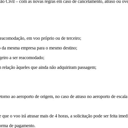
o Civil – com as novas regras em caso de cancelamento, atraso ou over
reacomodação, em voo próprio ou de terceiro;
oo da mesma empresa para o mesmo destino;
geiro a ser reacomodado;
m relação àqueles que ainda não adquiriram passagem;
retorno ao aeroporto de origem, no caso de atraso no aeroporto de escal
 que o voo irá atrasar mais de 4 horas, a solicitação pode ser feita ime
forma de pagamento.