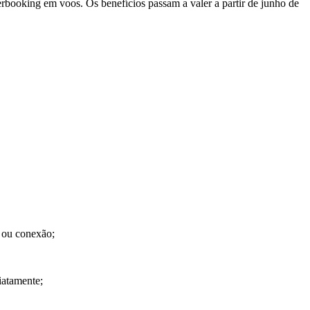
booking em voos. Os benefícios passam a valer a partir de junho de
a ou conexão;
diatamente;