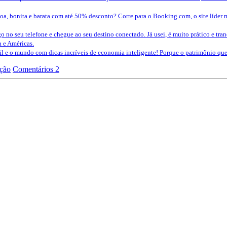
a, bonita e barata com até 50% desconto? Corre para o Booking.com, o site líder 
o no seu telefone e chegue ao seu destino conectado. Já usei, é muito prático e tra
a e Américas.
sil e o mundo com dicas incríveis de economia inteligente! Porque o patrimônio 
ação
Comentários 2