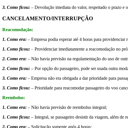
3. Como ficou:
– Devolução imediata do valor, respeitado o prazo e 
CANCELAMENTO/INTERRUPÇÃO
Reacomodação:
1. Como era:
– Empresa podia esperar até 4 horas para providenciar 
1. Como ficou:
–
Providenciar imediatamente a reacomodação no próxi
2. Como era:
– Não havia previsão na regulamentação do uso de outr
2. Como ficou:
– Por opção do passageiro, pode ser usada outra moda
3. Como era:
– Empresa não era obrigada a dar prioridade para passa
3. Como ficou:
– Prioridade para reacomodar passageiro do voo canc
Reembolso:
1. Como era:
– Não havia previsão de reembolso integral;
1. Como ficou:
– Integral, se passageiro desistir da viagem, além de 
2. Como era:
– Solicitação somente após 4 horas;