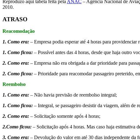
Reproduzo aqui tabela feita pela
ANAC
– Agência Nacional de Aviaçã
2010.
ATRASO
Reacomodação
1. Como era:
– Empresa podia esperar até 4 horas para providenciar 
1. Como ficou:
–
Possível antes das 4 horas, desde que haja outro v
2. Como era:
– Empresa não era obrigada a dar prioridade para passa
2. Como ficou:
– Prioridade para reacomodar passageiro preterido, e
Reembolso
1. Como era:
– Não havia previsão de reembolso integral;
1. Como ficou:
– Integral, se passageiro desistir da viagem, além de 
2. Como era:
– Solicitação somente após 4 horas;
2.Como ficou:
– Solicitação após 4 horas. Mas caso haja estimativa de
3. Como era:
– Devolução do valor em até 30 dias independente da 