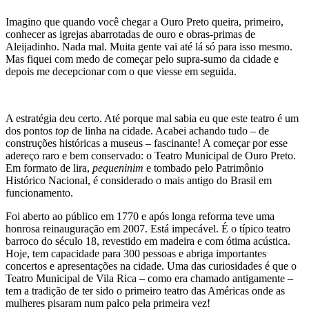
Imagino que quando você chegar a Ouro Preto queira, primeiro,
conhecer as igrejas abarrotadas de ouro e obras-primas de
Aleijadinho. Nada mal. Muita gente vai até lá só para isso mesmo.
Mas fiquei com medo de começar pelo supra-sumo da cidade e
depois me decepcionar com o que viesse em seguida.
A estratégia deu certo. Até porque mal sabia eu que este teatro é um
dos pontos
top
de linha na cidade. Acabei achando tudo – de
construções históricas a museus – fascinante! A começar por esse
adereço raro e bem conservado: o Teatro Municipal de Ouro Preto.
Em formato de lira,
pequeninim
e tombado pelo Patrimônio
Histórico Nacional, é considerado o mais antigo do Brasil em
funcionamento.
Foi aberto ao público em 1770 e após longa reforma teve uma
honrosa reinauguração em 2007. Está impecável. É o típico teatro
barroco do século 18, revestido em madeira e com ótima acústica.
Hoje, tem capacidade para 300 pessoas e abriga importantes
concertos e apresentações na cidade. Uma das curiosidades é que o
Teatro Municipal de Vila Rica – como era chamado antigamente –
tem a tradição de ter sido o primeiro teatro das Américas onde as
mulheres pisaram num palco pela primeira vez!