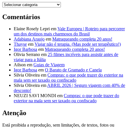
Destinos
Comentários
Elaine Rosely Lepri
em
Vale Europeu | Roteiro para percorrer
um dos destinos mais charmosos do Brasil
Adabiana Araujo
em
Matraqueando completa 20 anos!
Thayse
em
Viajar não é terapia. (Mas pode ser terapêutico!)
Igor Barbosa
em
Matraqueando completa 20 anos!
Olivia Serrano
em
25 filmes incríveis para assistir antes de
viajar para a Itália
Ailson
em
Guias de Viagem
Igor Barbosa
em
O Barato de Gramado e Canela
Silvia Oliveira
em
Compras: o que pode trazer do exterior na
mala sem ser taxado ou confiscado
Silvia Oliveira
em
ABRIL 2026 | Seguro viagem com 40% de
desconto!
NEUZI SAVI MONDI
em
Compras: o que pode trazer do
exterior na mala sem ser taxado ou confiscado
Atenção
Está proibida a reprodução, sem limitações, de textos, fotos ou