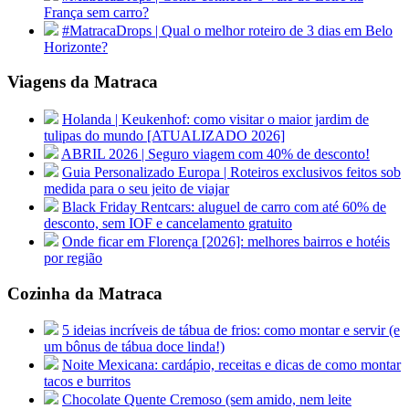
França sem carro?
#MatracaDrops | Qual o melhor roteiro de 3 dias em Belo
Horizonte?
Viagens da Matraca
Holanda | Keukenhof: como visitar o maior jardim de
tulipas do mundo [ATUALIZADO 2026]
ABRIL 2026 | Seguro viagem com 40% de desconto!
Guia Personalizado Europa | Roteiros exclusivos feitos sob
medida para o seu jeito de viajar
Black Friday Rentcars: aluguel de carro com até 60% de
desconto, sem IOF e cancelamento gratuito
Onde ficar em Florença [2026]: melhores bairros e hotéis
por região
Cozinha da Matraca
5 ideias incríveis de tábua de frios: como montar e servir (e
um bônus de tábua doce linda!)
Noite Mexicana: cardápio, receitas e dicas de como montar
tacos e burritos
Chocolate Quente Cremoso (sem amido, nem leite