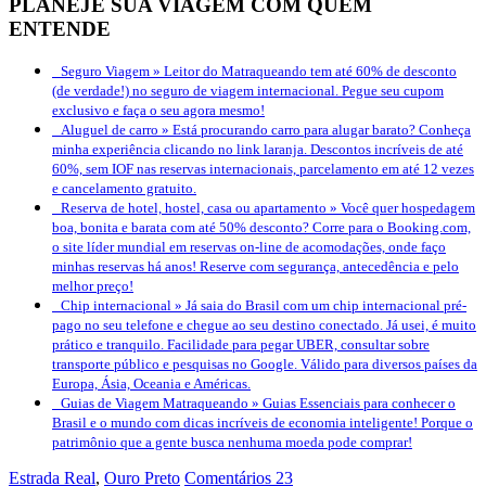
PLANEJE SUA VIAGEM COM QUEM
ENTENDE
Seguro Viagem »
Leitor do Matraqueando tem até 60% de desconto
(de verdade!) no seguro de viagem internacional. Pegue seu cupom
exclusivo e faça o seu agora mesmo!
Aluguel de carro »
Está procurando carro para alugar barato? Conheça
minha experiência clicando no link laranja. Descontos incríveis de até
60%, sem IOF nas reservas internacionais, parcelamento em até 12 vezes
e cancelamento gratuito.
Reserva de hotel, hostel, casa ou apartamento »
Você quer hospedagem
boa, bonita e barata com até 50% desconto? Corre para o Booking.com,
o site líder mundial em reservas on-line de acomodações, onde faço
minhas reservas há anos! Reserve com segurança, antecedência e pelo
melhor preço!
Chip internacional »
Já saia do Brasil com um chip internacional pré-
pago no seu telefone e chegue ao seu destino conectado. Já usei, é muito
prático e tranquilo. Facilidade para pegar UBER, consultar sobre
transporte público e pesquisas no Google. Válido para diversos países da
Europa, Ásia, Oceania e Américas.
Guias de Viagem Matraqueando »
Guias Essenciais para conhecer o
Brasil e o mundo com dicas incríveis de economia inteligente! Porque o
patrimônio que a gente busca nenhuma moeda pode comprar!
Estrada Real
,
Ouro Preto
Comentários 23