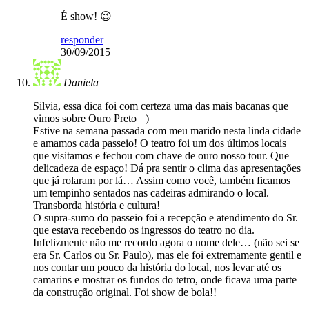
É show! 😉
responder
30/09/2015
Daniela
Silvia, essa dica foi com certeza uma das mais bacanas que
vimos sobre Ouro Preto =)
Estive na semana passada com meu marido nesta linda cidade
e amamos cada passeio! O teatro foi um dos últimos locais
que visitamos e fechou com chave de ouro nosso tour. Que
delicadeza de espaço! Dá pra sentir o clima das apresentações
que já rolaram por lá… Assim como você, também ficamos
um tempinho sentados nas cadeiras admirando o local.
Transborda história e cultura!
O supra-sumo do passeio foi a recepção e atendimento do Sr.
que estava recebendo os ingressos do teatro no dia.
Infelizmente não me recordo agora o nome dele… (não sei se
era Sr. Carlos ou Sr. Paulo), mas ele foi extremamente gentil e
nos contar um pouco da história do local, nos levar até os
camarins e mostrar os fundos do tetro, onde ficava uma parte
da construção original. Foi show de bola!!