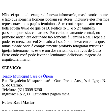
Não sei quanto de exagero há nessa informação, mas historicamente
é fato que somente homens podiam ser atores, inclusive eles mesmos
representavam os papéis femininos. Sem contar que o teatro tem
toda aquela
firula
de que os D. Pedros (o 1º e o 2º) também
passaram por estes camarotes. Por certo, o camarote central, no
primeiro andar, era destinado tão somente à Família Real. Hoje ele
pode ser meu…ou seu! Somado a isso, é bom levar em conta que,
numa cidade onde é completamente proibido fotografar museus e
igrejas internamente, este é um dos raríssimos atrativos de Ouro
Preto onde você pode levar de lembrança deliciosas imagens da
arquitetura interior.
SERVIÇO:
Teatro Municipal Casa da Ópera
Rua Brigadeiro Musqueira s/nº – Ouro Preto | Aos pés da Igreja N.
S. do Carmo.
Telefone: (31) 3559 3256
Ingresso: R$ 2,00 | Estudantes pagam meia.
Fotos: Raul Mattar