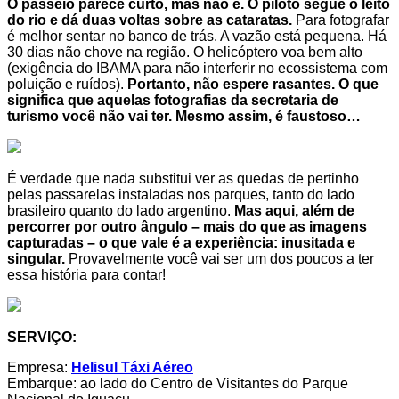
O passeio parece curto, mas não é. O piloto segue o leito
do rio e dá duas voltas sobre as cataratas.
Para fotografar
é melhor sentar no banco de trás. A vazão está pequena. Há
30 dias não chove na região. O helicóptero voa bem alto
(exigência do IBAMA para não interferir no ecossistema com
poluição e ruídos).
Portanto, não espere rasantes. O que
significa que aquelas fotografias da secretaria de
turismo você não vai ter. Mesmo assim, é faustoso…
É verdade que nada substitui ver as quedas de pertinho
pelas passarelas instaladas nos parques, tanto do lado
brasileiro quanto do lado argentino.
Mas aqui, além de
percorrer por outro ângulo – mais do que as imagens
capturadas – o que vale é a experiência: inusitada e
singular.
Provavelmente você vai ser um dos poucos a ter
essa história para contar!
SERVIÇO:
Empresa:
Helisul Táxi Aéreo
Embarque: ao lado do Centro de Visitantes do Parque