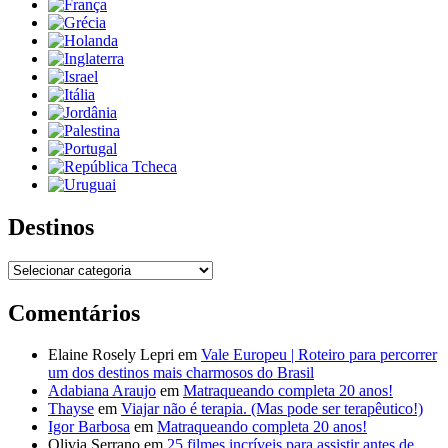
Destinos
Destinos
Comentários
Elaine Rosely Lepri
em
Vale Europeu | Roteiro para percorrer
um dos destinos mais charmosos do Brasil
Adabiana Araujo
em
Matraqueando completa 20 anos!
Thayse
em
Viajar não é terapia. (Mas pode ser terapêutico!)
Igor Barbosa
em
Matraqueando completa 20 anos!
Olivia Serrano
em
25 filmes incríveis para assistir antes de