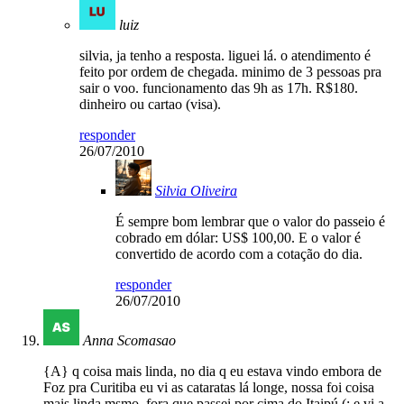
luiz
silvia, ja tenho a resposta. liguei lá. o atendimento é
feito por ordem de chegada. minimo de 3 pessoas pra
sair o voo. funcionamento das 9h as 17h. R$180.
dinheiro ou cartao (visa).
responder
26/07/2010
Silvia Oliveira
É sempre bom lembrar que o valor do passeio é
cobrado em dólar: US$ 100,00. E o valor é
convertido de acordo com a cotação do dia.
responder
26/07/2010
Anna Scomasao
{A} q coisa mais linda, no dia q eu estava vindo embora de
Foz pra Curitiba eu vi as cataratas lá longe, nossa foi coisa
mais linda msmo, fora que passei por cima do Itaipú (; e vi a