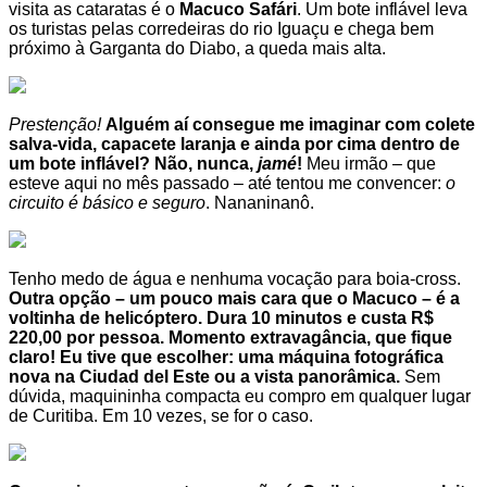
visita as cataratas é o
Macuco Safári
. Um bote inflável leva
os turistas pelas corredeiras do rio Iguaçu e chega bem
próximo à Garganta do Diabo, a queda mais alta.
Prestenção!
Alguém aí consegue me imaginar com colete
salva-vida, capacete laranja e ainda por cima dentro de
um bote inflável? Não, nunca,
jamé
!
Meu irmão – que
esteve aqui no mês passado – até tentou me convencer:
o
circuito é básico e seguro
. Nananinanô.
Tenho medo de água e nenhuma vocação para boia-cross.
Outra opção – um pouco mais cara que o Macuco – é a
voltinha de helicóptero. Dura 10 minutos e custa R$
220,00 por pessoa. Momento extravagância, que fique
claro! Eu tive que escolher: uma máquina fotográfica
nova na Ciudad del Este ou a vista panorâmica.
Sem
dúvida, maquininha compacta eu compro em qualquer lugar
de Curitiba. Em 10 vezes, se for o caso.