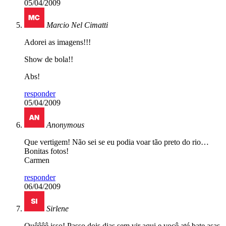
05/04/2009
Marcio Nel Cimatti
Adorei as imagens!!!
Show de bola!!
Abs!
responder
05/04/2009
Anonymous
Que vertigem! Não sei se eu podia voar tão preto do rio…
Bonitas fotos!
Carmen
responder
06/04/2009
Sirlene
Quêêêê isso! Passo dois dias sem vir aqui e você até bate asas