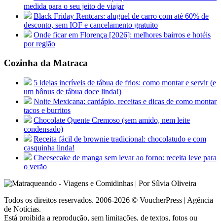
medida para o seu jeito de viajar
Black Friday Rentcars: aluguel de carro com até 60% de
desconto, sem IOF e cancelamento gratuito
Onde ficar em Florença [2026]: melhores bairros e hotéis
por região
Cozinha da Matraca
5 ideias incríveis de tábua de frios: como montar e servir (e
um bônus de tábua doce linda!)
Noite Mexicana: cardápio, receitas e dicas de como montar
tacos e burritos
Chocolate Quente Cremoso (sem amido, nem leite
condensado)
Receita fácil de brownie tradicional: chocolatudo e com
casquinha linda!
Cheesecake de manga sem levar ao forno: receita leve para
o verão
Todos os direitos reservados. 2006-2026 © VoucherPress | Agência
de Notícias.
Está proibida a reprodução, sem limitações, de textos, fotos ou