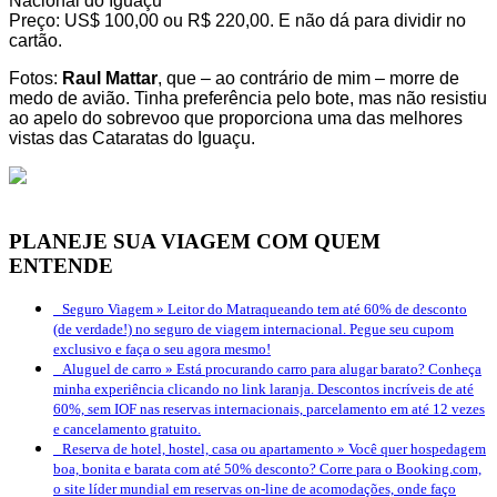
Nacional do Iguaçu
Preço: US$ 100,00 ou R$ 220,00. E não dá para dividir no
cartão.
Fotos:
Raul Mattar
, que – ao contrário de mim – morre de
medo de avião. Tinha preferência pelo bote, mas não resistiu
ao apelo do sobrevoo que proporciona uma das melhores
vistas das Cataratas do Iguaçu.
PLANEJE SUA VIAGEM COM QUEM
ENTENDE
Seguro Viagem »
Leitor do Matraqueando tem até 60% de desconto
(de verdade!) no seguro de viagem internacional. Pegue seu cupom
exclusivo e faça o seu agora mesmo!
Aluguel de carro »
Está procurando carro para alugar barato? Conheça
minha experiência clicando no link laranja. Descontos incríveis de até
60%, sem IOF nas reservas internacionais, parcelamento em até 12 vezes
e cancelamento gratuito.
Reserva de hotel, hostel, casa ou apartamento »
Você quer hospedagem
boa, bonita e barata com até 50% desconto? Corre para o Booking.com,
o site líder mundial em reservas on-line de acomodações, onde faço