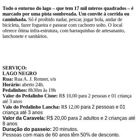
Todo o entorno do lago – que tem 17 mil mteros quadrados – é
marcado por uma pista sombreada. Um convite à corrida ou
caminhada.
Só é proibido nadar, pescar, jogar bola, andar de
bicicleta, fazer fogueira e passear com cachorro solto. O local
oferece ótima infra-estrutura, com barraquinhas de artesananto,
lanchonete e sanitários.
SERVIÇO:
LAGO NEGRO
Rua:
Rua A. J. Renner, s/n
Horário:
aberto 24h.
Pedalinhos:
8h30m às 19h
Valor do Pedalinho Cisne:
R$ 10,00 para 2 pessoas e 01 criança
até 3 anos
Valo do Pedalinho Lancha:
R$ 12,00
para 2 pessoas e 01
criança até 3 anos
Valor da Caravela:
R$ 20,00 para 2 adultos e 2 crianças até
8 anos
Duração do passeio:
20 minutos.
Pessoas com mais de 60 anos têm 50% de desconto.