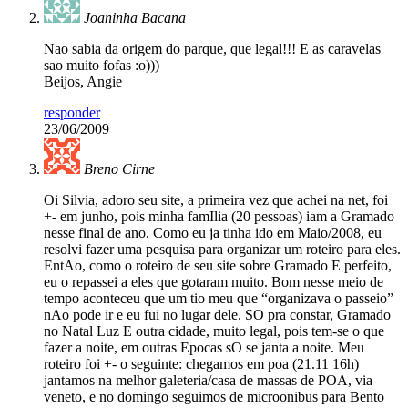
Joaninha Bacana
Nao sabia da origem do parque, que legal!!! E as caravelas
sao muito fofas :o)))
Beijos, Angie
responder
23/06/2009
Breno Cirne
Oi Silvia, adoro seu site, a primeira vez que achei na net, foi
+- em junho, pois minha famI­lia (20 pessoas) iam a Gramado
nesse final de ano. Como eu ja tinha ido em Maio/2008, eu
resolvi fazer uma pesquisa para organizar um roteiro para eles.
EntAo, como o roteiro de seu site sobre Gramado E perfeito,
eu o repassei a eles que gotaram muito. Bom nesse meio de
tempo aconteceu que um tio meu que “organizava o passeio”
nAo pode ir e eu fui no lugar dele. SO pra constar, Gramado
no Natal Luz E outra cidade, muito legal, pois tem-se o que
fazer a noite, em outras Epocas sO se janta a noite. Meu
roteiro foi +- o seguinte: chegamos em poa (21.11 16h)
jantamos na melhor galeteria/casa de massas de POA, via
veneto, e no domingo seguimos de microonibus para Bento