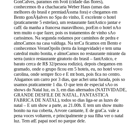
GonCalves, paramos em Ivoti (cidade das flores),
conhecemos tb a chachacaria Weber Haus (umas das
melhores do brasil e premiadÃ­ssma fora) e chegamos em
Bento gonÃ§alves no Spa do vinho, E excelente o hotel
(praticamente 5 estrelas), um restaurante fantAstico jantar e
cafE da manha a francesa maravilhoso, porEm o hotel nAo
tem muito o que fazer, pois os tratamentos de vinho sAo
carissimos. Na segunda rodamos por caminhos de pedra e
almoCamos na casa valduga. Na terCa ficamos em Bento e
conhecemos VeranOpolis (terra da longevidade) e tem uma
catedral muito bonita, e almoCamos no restaurante mirante da
serra (unico restaurante giratorio do brasil – fantAstico, e
barato cerca de R$ 32/pessoa rodizio), depois chegamos em
gramado, onde o grupo ficou em 5 hoteis, eu, no hotel vovo
carolina, onde sempre fico e E mt bom, pois fica no centro.
Alugamos um carro por 3 dias, que achei uma furada, pois so
usamos praticamente 1 dia. O que tem de especial sAo os
shows do Natal luz, os 3, em dias alternados (NATIVIDADE,
GRANDE DESFILE DE NATAL, FANTASTICA
FABRICA DE NATAL), todos so dias liga-se as luzes de
natal – E um show a parte, as 21.00h. E tem um show muito
bonito na rua coberta, Arvore cantante, E de graCa. vale a
pena voces voltarem, e principalmente p sua filha ver o natal
luz. Tem atE papai noel no parque dele.