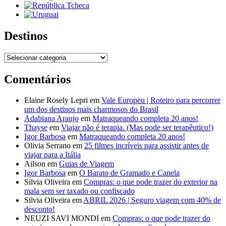
Destinos
Destinos
Comentários
Elaine Rosely Lepri
em
Vale Europeu | Roteiro para percorrer
um dos destinos mais charmosos do Brasil
Adabiana Araujo
em
Matraqueando completa 20 anos!
Thayse
em
Viajar não é terapia. (Mas pode ser terapêutico!)
Igor Barbosa
em
Matraqueando completa 20 anos!
Olivia Serrano
em
25 filmes incríveis para assistir antes de
viajar para a Itália
Ailson
em
Guias de Viagem
Igor Barbosa
em
O Barato de Gramado e Canela
Silvia Oliveira
em
Compras: o que pode trazer do exterior na
mala sem ser taxado ou confiscado
Silvia Oliveira
em
ABRIL 2026 | Seguro viagem com 40% de
desconto!
NEUZI SAVI MONDI
em
Compras: o que pode trazer do