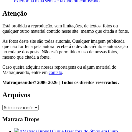
exterior na mala sem ser taxado ou confiscado
Atenção
Está proibida a reprodução, sem limitações, de textos, fotos ou
qualquer outro material contido neste site, mesmo que citada a fonte.
As fotos deste site são todas autorais. Qualquer imagem publicada
que não for feita pela autora receberá o devido crédito e autorização
no rodapé dos posts. Não está permitido o uso de nossas fotos,
mesmo que citada a fonte.
Caso queira adquirir nossas reportagens ou algum material do
Matraqueando, entre em
contato
.
Matraqueando© 2006-2026 | Todos os direitos reservados .
Arquivos
Arquivos
Matraca Drops
#MatracaDrops | O que fazer fora do óbvio em Ouro