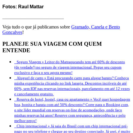
Fotos: Raul Mattar
_______________________
Veja tudo o que já publicamos sobre
Gramado, Canela e Bento
Gonçalves
!
PLANEJE SUA VIAGEM COM QUEM
ENTENDE
Seguro Viagem »
Leitor do Matraqueando tem até 60% de desconto
(de verdade!) no seguro de viagem internacional. Pegue seu cupom
exclusivo e faça o seu agora mesmo!
Aluguel de carro »
Está procurando carro para alugar barato? Conheça
minha experiência clicando no link laranja. Descontos incríveis de até
60%, sem IOF nas reservas internacionais, parcelamento em até 12 vezes
e cancelamento gratuito.
Reserva de hotel, hostel, casa ou apartamento »
Você quer hospedagem
boa, bonita e barata com até 50% desconto? Corre para o Booking.com,
o site líder mundial em reservas on-line de acomodações, onde faço
minhas reservas há anos! Reserve com segurança, antecedência e pelo
melhor preço!
Chip internacional »
Já saia do Brasil com um chip internacional pré-
pago no seu telefone e chegue ao seu destino conectado. Já usei, é muito