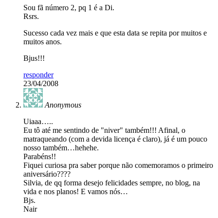
Sou fã número 2, pq 1 é a Di.
Rsrs.
Sucesso cada vez mais e que esta data se repita por muitos e
muitos anos.
Bjus!!!
responder
23/04/2008
Anonymous
Uiaaa…..
Eu tô até me sentindo de "niver" também!!! Afinal, o
matraqueando (com a devida licença é claro), já é um pouco
nosso também…hehehe.
Parabéns!!
Fiquei curiosa pra saber porque não comemoramos o primeiro
aniversário????
Silvia, de qq forma desejo felicidades sempre, no blog, na
vida e nos planos! E vamos nós…
Bjs.
Nair