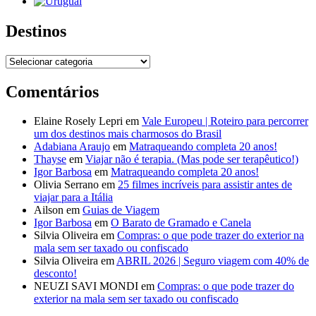
Destinos
Destinos
Comentários
Elaine Rosely Lepri
em
Vale Europeu | Roteiro para percorrer
um dos destinos mais charmosos do Brasil
Adabiana Araujo
em
Matraqueando completa 20 anos!
Thayse
em
Viajar não é terapia. (Mas pode ser terapêutico!)
Igor Barbosa
em
Matraqueando completa 20 anos!
Olivia Serrano
em
25 filmes incríveis para assistir antes de
viajar para a Itália
Ailson
em
Guias de Viagem
Igor Barbosa
em
O Barato de Gramado e Canela
Silvia Oliveira
em
Compras: o que pode trazer do exterior na
mala sem ser taxado ou confiscado
Silvia Oliveira
em
ABRIL 2026 | Seguro viagem com 40% de
desconto!
NEUZI SAVI MONDI
em
Compras: o que pode trazer do
exterior na mala sem ser taxado ou confiscado