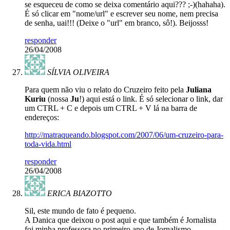
se esqueceu de como se deixa comentário aqui??? ;-)(hahaha).
É só clicar em "nome/url" e escrever seu nome, nem precisa
de senha, uai!!! (Deixe o "url" em branco, sô!). Beijosss!
responder
26/04/2008
SÍLVIA OLIVEIRA
Para quem não viu o relato do Cruzeiro feito pela
Juliana
Kuriu
(nossa
Ju
!) aqui está o link. É só selecionar o link, dar
um CTRL + C e depois um CTRL + V lá na barra de
endereços:
http://matraqueando.blogspot.com/2007/06/um-cruzeiro-para-
toda-vida.html
responder
26/04/2008
ERICA BIAZOTTO
Sil, este mundo de fato é pequeno.
A Danica que deixou o post aqui e que também é Jornalista
foi minha professora no primeiro ano de Jornalismo.