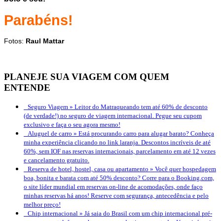
Parabéns!
Fotos:
Raul Mattar
PLANEJE SUA VIAGEM COM QUEM
ENTENDE
Seguro Viagem »
Leitor do Matraqueando tem até 60% de desconto
(de verdade!) no seguro de viagem internacional. Pegue seu cupom
exclusivo e faça o seu agora mesmo!
Aluguel de carro »
Está procurando carro para alugar barato? Conheça
minha experiência clicando no link laranja. Descontos incríveis de até
60%, sem IOF nas reservas internacionais, parcelamento em até 12 vezes
e cancelamento gratuito.
Reserva de hotel, hostel, casa ou apartamento »
Você quer hospedagem
boa, bonita e barata com até 50% desconto? Corre para o Booking.com,
o site líder mundial em reservas on-line de acomodações, onde faço
minhas reservas há anos! Reserve com segurança, antecedência e pelo
melhor preço!
Chip internacional »
Já saia do Brasil com um chip internacional pré-