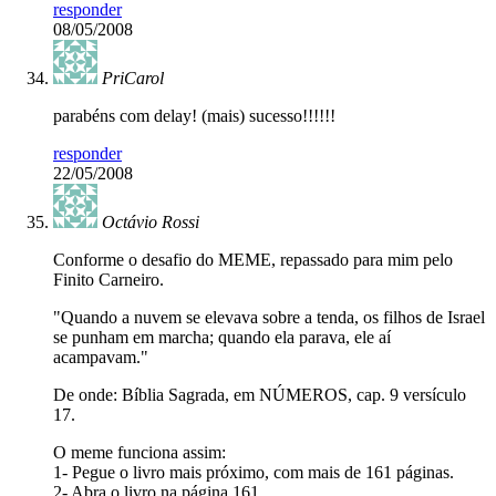
responder
08/05/2008
PriCarol
parabéns com delay! (mais) sucesso!!!!!!
responder
22/05/2008
Octávio Rossi
Conforme o desafio do MEME, repassado para mim pelo
Finito Carneiro.
"Quando a nuvem se elevava sobre a tenda, os filhos de Israel
se punham em marcha; quando ela parava, ele aí
acampavam."
De onde: Bíblia Sagrada, em NÚMEROS, cap. 9 versículo
17.
O meme funciona assim:
1- Pegue o livro mais próximo, com mais de 161 páginas.
2- Abra o livro na página 161.