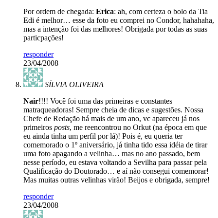
Por ordem de chegada:
Erica
: ah, com certeza o bolo da Tia
Edi é melhor… esse da foto eu comprei no Condor, hahahaha,
mas a intenção foi das melhores! Obrigada por todas as suas
particpações!
responder
23/04/2008
SÍLVIA OLIVEIRA
Nair
!!!! Você foi uma das primeiras e constantes
matraqueadoras! Sempre cheia de dicas e sugestões. Nossa
Chefe de Redação há mais de um ano, vc apareceu já nos
primeiros
posts
, me reencontrou no Orkut (na época em que
eu ainda tinha um perfil por lá)! Pois é, eu queria ter
comemorado o 1º aniversário, já tinha tido essa idéia de tirar
uma foto apagando a velinha… mas no ano passado, bem
nesse período, eu estava voltando a Sevilha para passar pela
Qualificação do Doutorado… e aí não consegui comemorar!
Mas muitas outras velinhas virão! Beijos e obrigada, sempre!
responder
23/04/2008