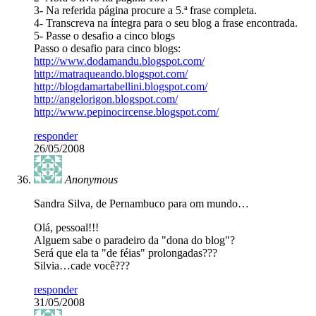
3- Na referida página procure a 5.ª frase completa.
4- Transcreva na íntegra para o seu blog a frase encontrada.
5- Passe o desafio a cinco blogs
Passo o desafio para cinco blogs:
http://www.dodamandu.blogspot.com/
http://matraqueando.blogspot.com/
http://blogdamartabellini.blogspot.com/
http://angelorigon.blogspot.com/
http://www.pepinocircense.blogspot.com/
responder
26/05/2008
Anonymous
Sandra Silva, de Pernambuco para om mundo…
Olá, pessoal!!!
Alguem sabe o paradeiro da "dona do blog"?
Será que ela ta "de féias" prolongadas???
Silvia…cade você???
responder
31/05/2008