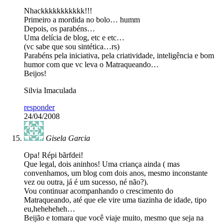
Nhackkkkkkkkkkk!!!
Primeiro a mordida no bolo… humm
Depois, os parabéns…
Uma delícia de blog, etc e etc…
(vc sabe que sou sintética…rs)
Parabéns pela iniciativa, pela criatividade, inteligência e bom
humor com que vc leva o Matraqueando…
Beijos!
Silvia Imaculada
responder
24/04/2008
Gisela Garcia
Opa! Répi bãrfdei!
Que legal, dois aninhos! Uma criança ainda ( mas
convenhamos, um blog com dois anos, mesmo inconstante
vez ou outra, já é um sucesso, né não?).
Vou continuar acompanhando o crescimento do
Matraqueando, até que ele vire uma tiazinha de idade, tipo
eu,heheheheh…
Beijão e tomara que você viaje muito, mesmo que seja na