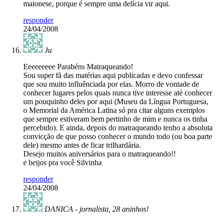
maionese, porque é sempre uma delícia vir aqui.
responder
24/04/2008
Ju
Eeeeeeeee Parabéns Matraqueando!
Sou super fã das matérias aqui publicadas e devo confessar
que sou muito influênciada por elas. Morro de vontade de
conhecer lugares pelos quais nunca tive interesse até conhecer
um pouquinho deles por aqui (Museu da Língua Portuguesa,
o Memorial da América Latina só pra citar alguns exemplos
que sempre estiveram bem pertinho de mim e nunca os tinha
percebido). E ainda, depois do matraqueando tenho a absoluta
convicção de que posso conhecer o mundo todo (ou boa parte
dele) mesmo antes de ficar trilhardária.
Desejo muitos aniversários para o matraqueando!!
e beijos pra você Silvinha
responder
24/04/2008
DANICA - jornalista, 28 aninhos!