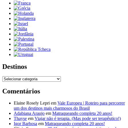
Destinos
Destinos
Comentários
Elaine Rosely Lepri
em
Vale Europeu | Roteiro para percorrer
um dos destinos mais charmosos do Brasil
Adabiana Araujo
em
Matraqueando completa 20 anos!
Thayse
em
Viajar não é terapia. (Mas pode ser terapêutico!)
Igor Barbosa
em
Matraqueando completa 20 anos!