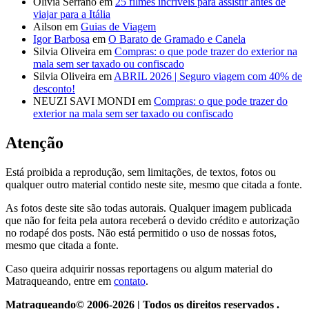
Olivia Serrano
em
25 filmes incríveis para assistir antes de
viajar para a Itália
Ailson
em
Guias de Viagem
Igor Barbosa
em
O Barato de Gramado e Canela
Silvia Oliveira
em
Compras: o que pode trazer do exterior na
mala sem ser taxado ou confiscado
Silvia Oliveira
em
ABRIL 2026 | Seguro viagem com 40% de
desconto!
NEUZI SAVI MONDI
em
Compras: o que pode trazer do
exterior na mala sem ser taxado ou confiscado
Atenção
Está proibida a reprodução, sem limitações, de textos, fotos ou
qualquer outro material contido neste site, mesmo que citada a fonte.
As fotos deste site são todas autorais. Qualquer imagem publicada
que não for feita pela autora receberá o devido crédito e autorização
no rodapé dos posts. Não está permitido o uso de nossas fotos,
mesmo que citada a fonte.
Caso queira adquirir nossas reportagens ou algum material do
Matraqueando, entre em
contato
.
Matraqueando© 2006-2026 | Todos os direitos reservados .