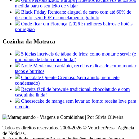
Guia Personalizado Europa | Roteiros exclusivos feitos sob
medida para o seu jeito de viajar
Black Friday Rentcars: aluguel de carro com até 60% de
desconto, sem IOF e cancelamento gratuito
Onde ficar em Florença [2026]: melhores bairros e hotéis
por região
Cozinha da Matraca
5 ideias incríveis de tábua de frios: como montar e servir (e
um bônus de tábua doce linda!)
Noite Mexicana: cardápio, receitas e dicas de como montar
tacos e burritos
Chocolate Quente Cremoso (sem amido, nem leite
condensado)
Receita fácil de brownie tradicional: chocolatudo e com
casquinha linda!
Cheesecake de manga sem levar ao forno: receita leve para
o verão
Todos os direitos reservados. 2006-2026 © VoucherPress | Agência
de Notícias.
Está proibida a reprodução, sem limitações, de textos, fotos ou