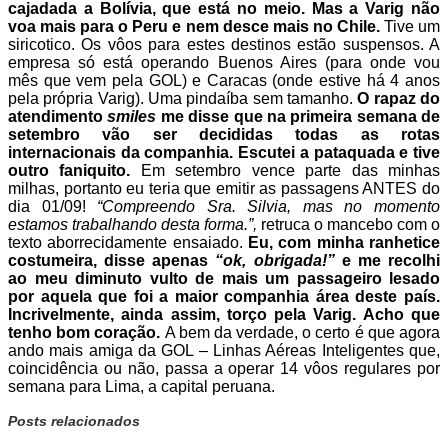
cajadada a Bolívia, que está no meio. Mas a Varig não
voa mais para o Peru e nem desce mais no Chile.
Tive um
siricotico. Os vôos para estes destinos estão suspensos. A
empresa só está operando Buenos Aires (para onde vou
mês que vem pela GOL) e Caracas (onde estive há 4 anos
pela própria Varig). Uma pindaíba sem tamanho.
O rapaz do
atendimento
smiles
me disse que na primeira semana de
setembro vão ser decididas todas as rotas
internacionais da companhia. Escutei a pataquada e tive
outro faniquito.
Em setembro vence parte das minhas
milhas, portanto eu teria que emitir as passagens ANTES do
dia 01/09!
“Compreendo Sra. Silvia, mas no momento
estamos trabalhando desta forma.”,
retruca o mancebo com o
texto aborrecidamente ensaiado.
Eu, com minha ranhetice
costumeira, disse apenas
“ok, obrigada!”
e me recolhi
ao meu diminuto vulto de mais um passageiro lesado
por aquela que foi a maior companhia área deste país.
Incrivelmente, ainda assim, torço pela Varig. Acho que
tenho bom coração.
A bem da verdade, o certo é que agora
ando mais amiga da GOL – Linhas Aéreas Inteligentes que,
coincidência ou não, passa a operar 14 vôos regulares por
semana para Lima, a capital peruana.
Posts relacionados