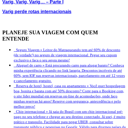
Varig, Varig, Varig… – Parte I
Varig perde rotas internacionais
PLANEJE SUA VIAGEM COM QUEM
ENTENDE
Seguro Viagem »
Leitor do Matraqueando tem até 60% de desconto
(de verdade!) no seguro de viagem internacional. Pegue seu cupom
exclusivo e faça o seu agora mesmo!
Aluguel de carro »
Está procurando carro para alugar barato? Conheça
minha experiência clicando no link laranja. Descontos incríveis de até
60%, sem IOF nas reservas internacionais, parcelamento em até 12 vezes
e cancelamento gratuito.
Reserva de hotel, hostel, casa ou apartamento »
Você quer hospedagem
boa, bonita e barata com até 50% desconto? Corre para o Booking.com,
o site líder mundial em reservas on-line de acomodações, onde faço
minhas reservas há anos! Reserve com segurança, antecedência e pelo
melhor preço!
Chip internacional »
Já saia do Brasil com um chip internacional pré-
pago no seu telefone e chegue ao seu destino conectado. Já usei, é muito
prático e tranquilo. Facilidade para pegar UBER, consultar sobre
transporte público e pesquisas no Google. Válido para diversos países da