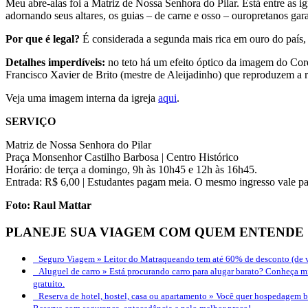
Meu abre-alas foi a Matriz de Nossa Senhora do Pilar. Está entre as 
adornando seus altares, os guias – de carne e osso – ouropretanos ga
Por que é legal?
É considerada a segunda mais rica em ouro do país,
Detalhes imperdíveis:
no teto há um efeito óptico da imagem do Cord
Francisco Xavier de Brito (mestre de Aleijadinho) que reproduzem a r
Veja uma imagem interna da igreja
aqui
.
SERVIÇO
Matriz de Nossa Senhora do Pilar
Praça Monsenhor Castilho Barbosa | Centro Histórico
Horário: de terça a domingo, 9h às 10h45 e 12h às 16h45.
Entrada: R$ 6,00 | Estudantes pagam meia. O mesmo ingresso vale par
Foto: Raul Mattar
PLANEJE SUA VIAGEM COM QUEM ENTENDE
Seguro Viagem »
Leitor do Matraqueando tem até 60% de desconto (de v
Aluguel de carro »
Está procurando carro para alugar barato? Conheça mi
gratuito.
Reserva de hotel, hostel, casa ou apartamento »
Você quer hospedagem bo