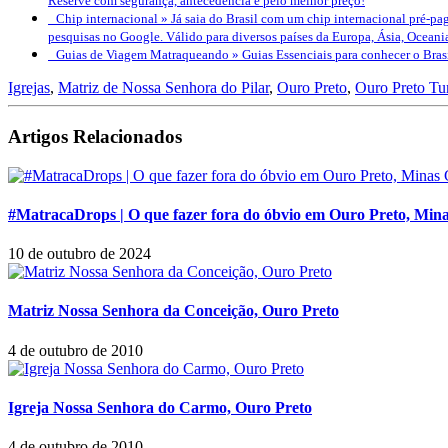
Reserve com segurança, antecedência e pelo melhor preço!
Chip internacional »
Já saia do Brasil com um chip internacional pré-pag
pesquisas no Google. Válido para diversos países da Europa, Ásia, Oceani
Guias de Viagem Matraqueando »
Guias Essenciais para conhecer o Bra
Igrejas
,
Matriz de Nossa Senhora do Pilar
,
Ouro Preto
,
Ouro Preto Tu
Artigos Relacionados
#MatracaDrops | O que fazer fora do óbvio em Ouro Preto, Mina
10 de outubro de 2024
Matriz Nossa Senhora da Conceição, Ouro Preto
4 de outubro de 2010
Igreja Nossa Senhora do Carmo, Ouro Preto
4 de outubro de 2010