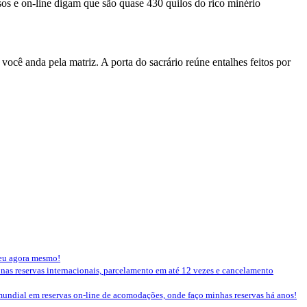
sos e on-line digam que são quase 430 quilos do rico minério
cê anda pela matriz. A porta do sacrário reúne entalhes feitos por
seu agora mesmo!
 nas reservas internacionais, parcelamento em até 12 vezes e cancelamento
mundial em reservas on-line de acomodações, onde faço minhas reservas há anos!