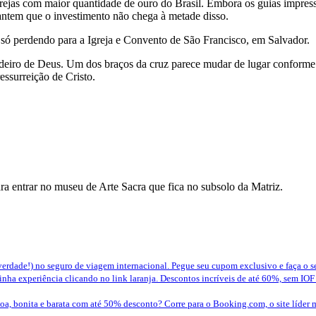
igrejas com maior quantidade de ouro do Brasil. Embora os guias impres
rantem que o investimento não chega à metade disso.
 só perdendo para a Igreja e Convento de São Francisco, em Salvador.
eiro de Deus. Um dos braços da cruz parece mudar de lugar conforme vo
essurreição de Cristo.
a entrar no museu de Arte Sacra que fica no subsolo da Matriz.
erdade!) no seguro de viagem internacional. Pegue seu cupom exclusivo e faça o 
nha experiência clicando no link laranja. Descontos incríveis de até 60%, sem IOF
a, bonita e barata com até 50% desconto? Corre para o Booking.com, o site líder 