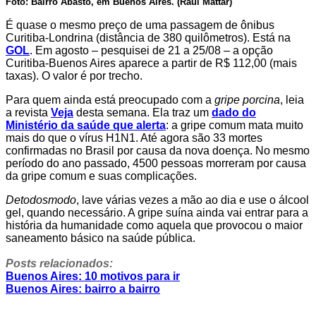
Foto: Bairro Abasto, em Buenos Aires. (Raul Mattar)
É quase o mesmo preço de uma passagem de ônibus
Curitiba-Londrina (distância de 380 quilômetros). Está na
GOL
. Em agosto – pesquisei de 21 a 25/08 – a opção
Curitiba-Buenos Aires aparece a partir de R$ 112,00 (mais
taxas). O valor é por trecho.
Para quem ainda está preocupado com a
gripe porcina
, leia
a revista
Veja
desta semana. Ela traz um
dado do
Ministério da saúde que alerta
: a gripe comum mata muito
mais do que o vírus H1N1. Até agora são 33 mortes
confirmadas no Brasil por causa da nova doença. No mesmo
período do ano passado, 4500 pessoas morreram por causa
da gripe comum e suas complicações.
Detodosmodo
, lave várias vezes a mão ao dia e use o álcool
gel, quando necessário. A gripe suína ainda vai entrar para a
história da humanidade como aquela que provocou o maior
saneamento básico na saúde pública.
Posts relacionados:
Buenos Aires: 10 motivos para ir
Buenos Aires: bairro a bairro