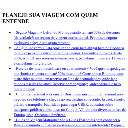
PLANEJE SUA VIAGEM COM QUEM
ENTENDE
Seguro Viagem »
Leitor do Matraqueando tem até 60% de desconto
(de verdade!) no seguro de viagem internacional. Pegue seu cupom
exclusivo e faça o seu agora mesmo!
Aluguel de carro »
Está procurando carro para alugar barato? Conheça
minha experiência clicando no link laranja. Descontos incríveis de até
60%, sem IOF nas reservas internacionais, parcelamento em até 12 vezes
e cancelamento gratuito.
Reserva de hotel, hostel, casa ou apartamento »
Você quer hospedagem
boa, bonita e barata com até 50% desconto? Corre para o Booking.com,
o site líder mundial em reservas on-line de acomodações, onde faço
minhas reservas há anos! Reserve com segurança, antecedência e pelo
melhor preço!
Chip internacional »
Já saia do Brasil com um chip internacional pré-
pago no seu telefone e chegue ao seu destino conectado. Já usei, é muito
prático e tranquilo. Facilidade para pegar UBER, consultar sobre
transporte público e pesquisas no Google. Válido para diversos países da
Europa, Ásia, Oceania e Américas.
Guias de Viagem Matraqueando »
Guias Essenciais para conhecer o
Brasil e o mundo com dicas incríveis de economia inteligente! Porque o