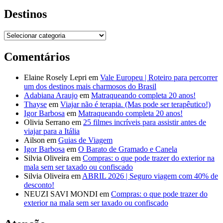
Destinos
Destinos
Comentários
Elaine Rosely Lepri
em
Vale Europeu | Roteiro para percorrer
um dos destinos mais charmosos do Brasil
Adabiana Araujo
em
Matraqueando completa 20 anos!
Thayse
em
Viajar não é terapia. (Mas pode ser terapêutico!)
Igor Barbosa
em
Matraqueando completa 20 anos!
Olivia Serrano
em
25 filmes incríveis para assistir antes de
viajar para a Itália
Ailson
em
Guias de Viagem
Igor Barbosa
em
O Barato de Gramado e Canela
Silvia Oliveira
em
Compras: o que pode trazer do exterior na
mala sem ser taxado ou confiscado
Silvia Oliveira
em
ABRIL 2026 | Seguro viagem com 40% de
desconto!
NEUZI SAVI MONDI
em
Compras: o que pode trazer do
exterior na mala sem ser taxado ou confiscado