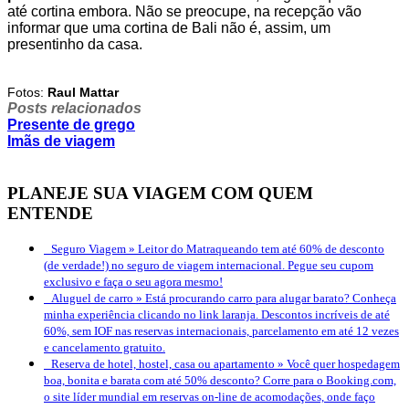
até cortina embora. Não se preocupe, na recepção vão
informar que uma cortina de Bali não é, assim, um
presentinho da casa.
.
Fotos:
Raul Mattar
Posts relacionados
Presente de grego
Imãs de viagem
PLANEJE SUA VIAGEM COM QUEM
ENTENDE
Seguro Viagem »
Leitor do Matraqueando tem até 60% de desconto
(de verdade!) no seguro de viagem internacional. Pegue seu cupom
exclusivo e faça o seu agora mesmo!
Aluguel de carro »
Está procurando carro para alugar barato? Conheça
minha experiência clicando no link laranja. Descontos incríveis de até
60%, sem IOF nas reservas internacionais, parcelamento em até 12 vezes
e cancelamento gratuito.
Reserva de hotel, hostel, casa ou apartamento »
Você quer hospedagem
boa, bonita e barata com até 50% desconto? Corre para o Booking.com,
o site líder mundial em reservas on-line de acomodações, onde faço