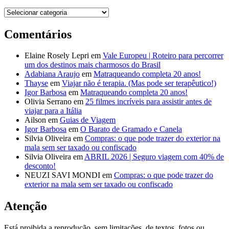
Destinos
Comentários
Elaine Rosely Lepri
em
Vale Europeu | Roteiro para percorrer
um dos destinos mais charmosos do Brasil
Adabiana Araujo
em
Matraqueando completa 20 anos!
Thayse
em
Viajar não é terapia. (Mas pode ser terapêutico!)
Igor Barbosa
em
Matraqueando completa 20 anos!
Olivia Serrano
em
25 filmes incríveis para assistir antes de
viajar para a Itália
Ailson
em
Guias de Viagem
Igor Barbosa
em
O Barato de Gramado e Canela
Silvia Oliveira
em
Compras: o que pode trazer do exterior na
mala sem ser taxado ou confiscado
Silvia Oliveira
em
ABRIL 2026 | Seguro viagem com 40% de
desconto!
NEUZI SAVI MONDI
em
Compras: o que pode trazer do
exterior na mala sem ser taxado ou confiscado
Atenção
Está proibida a reprodução, sem limitações, de textos, fotos ou