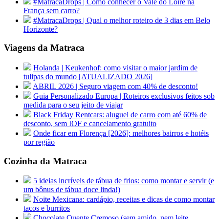
#MatracaDrops | Como conhecer o Vale do Loire na
França sem carro?
#MatracaDrops | Qual o melhor roteiro de 3 dias em Belo
Horizonte?
Viagens da Matraca
Holanda | Keukenhof: como visitar o maior jardim de
tulipas do mundo [ATUALIZADO 2026]
ABRIL 2026 | Seguro viagem com 40% de desconto!
Guia Personalizado Europa | Roteiros exclusivos feitos sob
medida para o seu jeito de viajar
Black Friday Rentcars: aluguel de carro com até 60% de
desconto, sem IOF e cancelamento gratuito
Onde ficar em Florença [2026]: melhores bairros e hotéis
por região
Cozinha da Matraca
5 ideias incríveis de tábua de frios: como montar e servir (e
um bônus de tábua doce linda!)
Noite Mexicana: cardápio, receitas e dicas de como montar
tacos e burritos
Chocolate Quente Cremoso (sem amido, nem leite