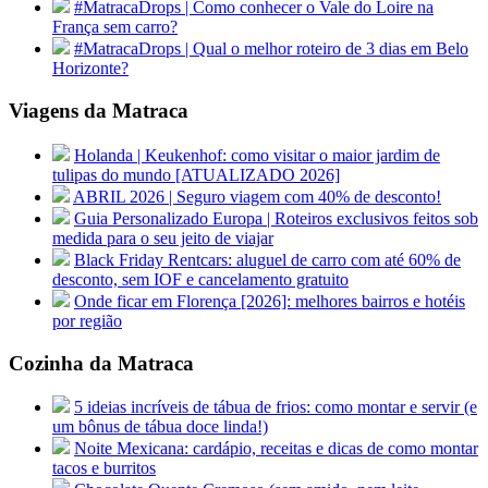
#MatracaDrops | Como conhecer o Vale do Loire na
França sem carro?
#MatracaDrops | Qual o melhor roteiro de 3 dias em Belo
Horizonte?
Viagens da Matraca
Holanda | Keukenhof: como visitar o maior jardim de
tulipas do mundo [ATUALIZADO 2026]
ABRIL 2026 | Seguro viagem com 40% de desconto!
Guia Personalizado Europa | Roteiros exclusivos feitos sob
medida para o seu jeito de viajar
Black Friday Rentcars: aluguel de carro com até 60% de
desconto, sem IOF e cancelamento gratuito
Onde ficar em Florença [2026]: melhores bairros e hotéis
por região
Cozinha da Matraca
5 ideias incríveis de tábua de frios: como montar e servir (e
um bônus de tábua doce linda!)
Noite Mexicana: cardápio, receitas e dicas de como montar
tacos e burritos