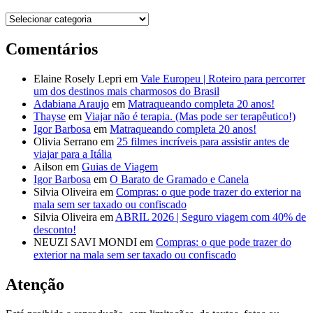
Destinos
Comentários
Elaine Rosely Lepri
em
Vale Europeu | Roteiro para percorrer
um dos destinos mais charmosos do Brasil
Adabiana Araujo
em
Matraqueando completa 20 anos!
Thayse
em
Viajar não é terapia. (Mas pode ser terapêutico!)
Igor Barbosa
em
Matraqueando completa 20 anos!
Olivia Serrano
em
25 filmes incríveis para assistir antes de
viajar para a Itália
Ailson
em
Guias de Viagem
Igor Barbosa
em
O Barato de Gramado e Canela
Silvia Oliveira
em
Compras: o que pode trazer do exterior na
mala sem ser taxado ou confiscado
Silvia Oliveira
em
ABRIL 2026 | Seguro viagem com 40% de
desconto!
NEUZI SAVI MONDI
em
Compras: o que pode trazer do
exterior na mala sem ser taxado ou confiscado
Atenção