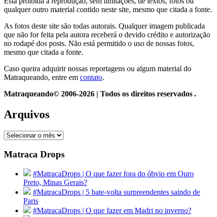
Está proibida a reprodução, sem limitações, de textos, fotos ou
qualquer outro material contido neste site, mesmo que citada a fonte.
As fotos deste site são todas autorais. Qualquer imagem publicada
que não for feita pela autora receberá o devido crédito e autorização
no rodapé dos posts. Não está permitido o uso de nossas fotos,
mesmo que citada a fonte.
Caso queira adquirir nossas reportagens ou algum material do
Matraqueando, entre em
contato
.
Matraqueando© 2006-2026 | Todos os direitos reservados .
Arquivos
Arquivos
Matraca Drops
#MatracaDrops | O que fazer fora do óbvio em Ouro
Preto, Minas Gerais?
#MatracaDrops | 5 bate-volta surpreendentes saindo de
Paris
#MatracaDrops | O que fazer em Madri no inverno?